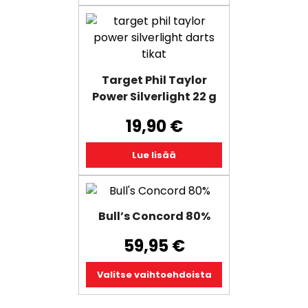
219,99 €.
on:
159,95 €.
Target Phil Taylor
Power Silverlight 22 g
19,90
€
Lue lisää
Tällä
tuotteella
Bull’s Concord 80%
on
useampi
59,95
€
muunnelma.
Voit
Valitse vaihtoehdoista
tehdä
valinnat