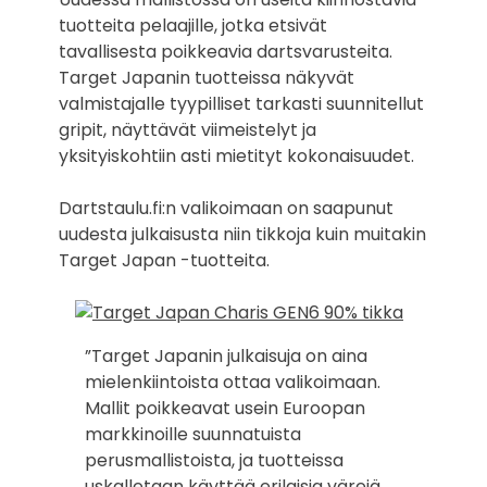
tuotteita pelaajille, jotka etsivät
tavallisesta poikkeavia dartsvarusteita.
Target Japanin tuotteissa näkyvät
valmistajalle tyypilliset tarkasti suunnitellut
gripit, näyttävät viimeistelyt ja
yksityiskohtiin asti mietityt kokonaisuudet.
Dartstaulu.fi:n valikoimaan on saapunut
uudesta julkaisusta niin tikkoja kuin muitakin
Target Japan -tuotteita.
”Target Japanin julkaisuja on aina
mielenkiintoista ottaa valikoimaan.
Mallit poikkeavat usein Euroopan
markkinoille suunnatuista
perusmallistoista, ja tuotteissa
uskalletaan käyttää erilaisia värejä,