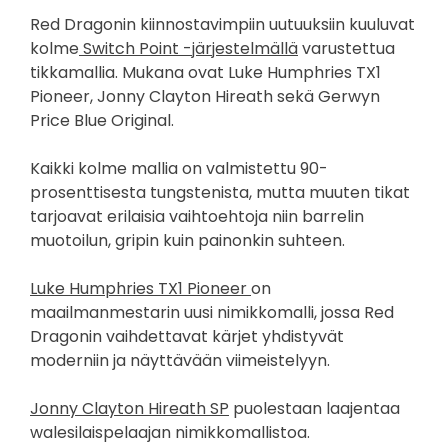
Red Dragonin kiinnostavimpiin uutuuksiin kuuluvat
kolme
Switch Point -järjestelmällä
varustettua
tikkamallia. Mukana ovat Luke Humphries TX1
Pioneer, Jonny Clayton Hireath sekä Gerwyn
Price Blue Original.
Kaikki kolme mallia on valmistettu 90-
prosenttisesta tungstenista, mutta muuten tikat
tarjoavat erilaisia vaihtoehtoja niin barrelin
muotoilun, gripin kuin painonkin suhteen.
Luke Humphries TX1 Pioneer
on
maailmanmestarin uusi nimikkomalli, jossa Red
Dragonin vaihdettavat kärjet yhdistyvät
moderniin ja näyttävään viimeistelyyn.
Jonny Clayton Hireath SP
puolestaan laajentaa
walesilaispelaajan nimikkomallistoa.