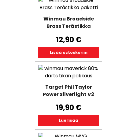
Winmau Broadside
Brass Terästikka
12,90
€
Lisää ostoskoriin
Target Phil Taylor
Power Silverlight V2
19,90
€
Lue lisää
Tällä