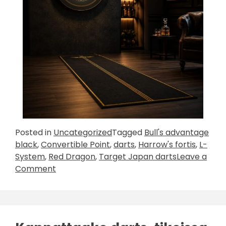
Posted in
Uncategorized
Tagged
Bull's advantage
black
,
Convertible Point
,
darts
,
Harrow's fortis
,
L-
System
,
Red Dragon
,
Target Japan darts
Leave a
on
Comment
Dartsuutuuksia
ja
jälleen
saatavilla