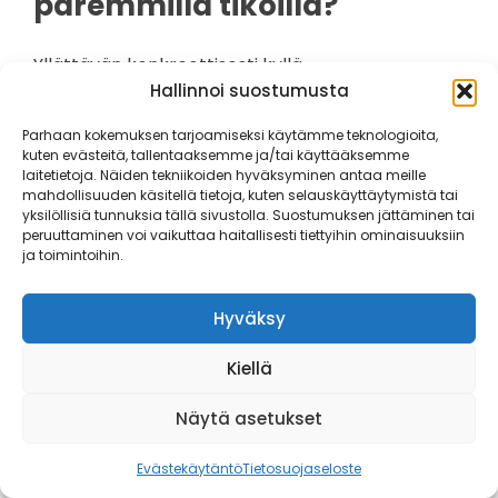
paremmilla tikoilla?
Yllättävän konkreettisesti kyllä.
Hallinnoi suostumusta
Suurin ero omassa pelissä näkyi lopetuksissa.
Parhaan kokemuksen tarjoamiseksi käytämme teknologioita,
Heitot alkoivat osua tasaisemmin ja erityisesti
kuten evästeitä, tallentaaksemme ja/tai käyttääksemme
viimeistelytilanteissa varmuus kasvoi.
laitetietoja. Näiden tekniikoiden hyväksyminen antaa meille
mahdollisuuden käsitellä tietoja, kuten selauskäyttäytymistä tai
yksilöllisiä tunnuksia tällä sivustolla. Suostumuksen jättäminen tai
Kyse ei ole siitä, että tikka tekisi työn puolestasi,
peruuttaminen voi vaikuttaa haitallisesti tiettyihin ominaisuuksiin
vaan siitä, että:
ja toimintoihin.
tikka käyttäytyy tasaisesti
Hyväksy
irrotus on toistettavampi
virhemarginaali pienenee
Kiellä
Näytä asetukset
Onko Target Japan
Evästekäytäntö
Tietosuojaseloste
hintansa arvoinen?