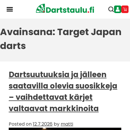
Skip
to
content
Avainsana:
Target Japan
darts
Dartsuutuuksia ja jälleen
saatavilla olevia suosikkeja
– vaihdettavat kärjet
valtaavat markkinoita
Posted on
12.7.2026
by
matti