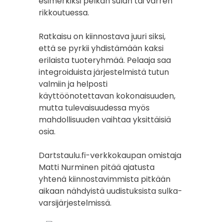
esimerkiksi pelkän sulan tai varren
rikkoutuessa.
Ratkaisu on kiinnostava juuri siksi,
että se pyrkii yhdistämään kaksi
erilaista tuoteryhmää. Pelaaja saa
integroiduista järjestelmistä tutun
valmiin ja helposti
käyttöönotettavan kokonaisuuden,
mutta tulevaisuudessa myös
mahdollisuuden vaihtaa yksittäisiä
osia.
Dartstaulu.fi-verkkokaupan omistaja
Matti Nurminen pitää ajatusta
yhtenä kiinnostavimmista pitkään
aikaan nähdyistä uudistuksista sulka-
varsijärjestelmissä.