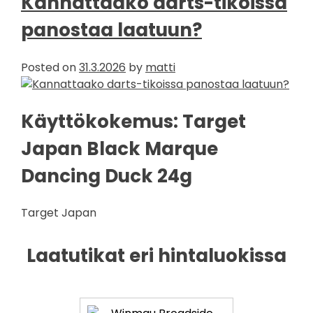
Kannattaako darts-tikoissa
olevia
suosikkeja
panostaa laatuun?
–
vaihdettavat
Posted on
31.3.2026
by
matti
kärjet
valtaavat
markkinoita
Käyttökokemus: Target
Japan Black Marque
Dancing Duck 24g
Target Japan
Laatutikat eri hintaluokissa