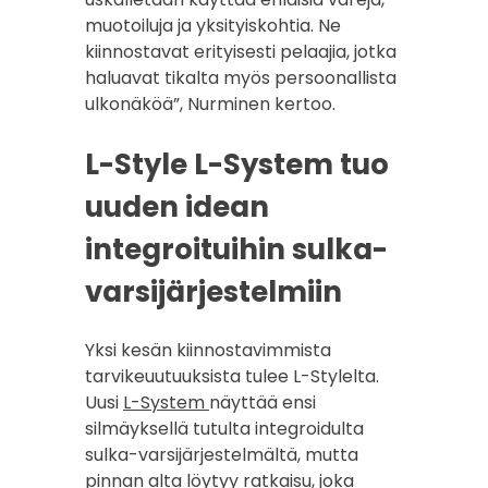
muotoiluja ja yksityiskohtia. Ne
kiinnostavat erityisesti pelaajia, jotka
haluavat tikalta myös persoonallista
ulkonäköä”, Nurminen kertoo.
L-Style L-System tuo
uuden idean
integroituihin sulka-
varsijärjestelmiin
Yksi kesän kiinnostavimmista
tarvikeuutuuksista tulee L-Stylelta.
Uusi
L-System
näyttää ensi
silmäyksellä tutulta integroidulta
sulka-varsijärjestelmältä, mutta
pinnan alta löytyy ratkaisu, joka