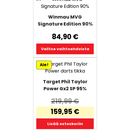
tuotteella
on
Winmau MVG
useampi
Signature Edition 90%
muunnelma.
Voit
84,90
€
tehdä
valinnat
Valitse vaihtoehdoista
tuotteen
sivulla.
Ale!
Target Phil Taylor
Power Gx2 SP 95%
219,99
€
Alkuperäinen
159,95
€
hinta
Nykyinen
oli:
Lisää ostoskoriin
hinta