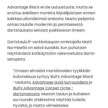
Advantage Black ei ole uutuustuote, mutta se
erottuu edelleen monista kilpailijoistaan ennen
kaikkea ulkonäkönsä ansiosta. Musta pelipinta
antaa taululle modernin ja perinteisestä
dartstaulusta selvästi poikkeavan ilmeen.
Dartstaulu.fi-verkkokaupan omistajalla Matti
Nurmisella on selvä suosikki, kun puhutaan
näyttävästä kotikäyttöön rakennetusta darts-
setupista.
”Omaan silmääni markkinoiden tyylikkäin
kokonaisuus syntyy Bull’s Advantage Black
-taulusta,
Advantage Gold Surroundista
ja
Bull’s Advantage Carpet Oche -
dartsmatosta
. Mustan taulun ja kultaisen
surroundin yhdistelmä näyttää todella
hyvältä, ja matto viimeistelee