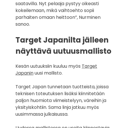
saatavilla. Nyt pelaaja pystyy oikeasti
kokeilemaan, mikä vaihtoehto sopii
parhaiten omaan heittoon”, Nurminen
sanoo.
Target Japanilta jälleen
näyttävä uutuusmallisto
Kesän uutuuksiin kuuluu myös
Target
Japanin
uusi mallisto.
Target Japan tunnetaan tuotteista, joissa
teknisen toteutuksen lisäksi kiinnitetään
paljon huomiota viimeistelyyn, väreihin ja
yksityiskohtiin. Sama linja jatkuu myös
uusimmassa julkaisussa.
Uudessa mallistossa on useita kiinnostavia