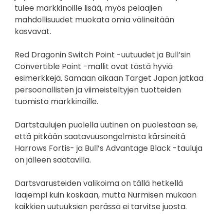
tulee markkinoille lisää, myös pelaajien
mahdollisuudet muokata omia välineitään
kasvavat.
Red Dragonin Switch Point -uutuudet ja Bull’sin
Convertible Point -mallit ovat tästä hyviä
esimerkkejä. Samaan aikaan Target Japan jatkaa
persoonallisten ja viimeisteltyjen tuotteiden
tuomista markkinoille.
Dartstaulujen puolella uutinen on puolestaan se,
että pitkään saatavuusongelmista kärsineitä
Harrows Fortis- ja Bull’s Advantage Black -tauluja
on jälleen saatavilla.
Dartsvarusteiden valikoima on tällä hetkellä
laajempi kuin koskaan, mutta Nurmisen mukaan
kaikkien uutuuksien perässä ei tarvitse juosta.