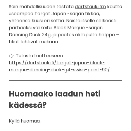
tuotteen
Sain mahdollisuuden testata
dartstaulu.fi:n
kautta
sivulla.
useampaa Target Japan -sarjan tikkaa,
yhteensä kuusi eri settiä. Näistä itselle selkeästi
parhaaksi valikoitui Black Marque -sarjan
Dancing Duck 24g, ja päätös oli lopulta helppo –
tikat lähtivät mukaan.
👉 Tutustu tuotteeseen:
https://dartstaulu.fi/target-japan-black-
marque-dancing-duck-g4-swiss-point-90/
Huomaako laadun heti
kädessä?
Kyllä huomaa.