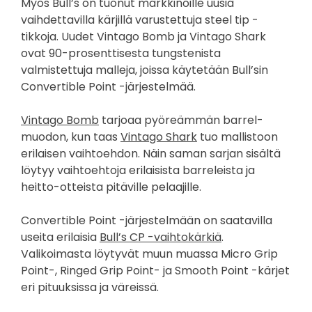
Myös Bull’s on tuonut markkinoille uusia
vaihdettavilla kärjillä varustettuja steel tip -
tikkoja. Uudet Vintago Bomb ja Vintago Shark
ovat 90-prosenttisesta tungstenista
valmistettuja malleja, joissa käytetään Bull’sin
Convertible Point -järjestelmää.
Vintago Bomb
tarjoaa pyöreämmän barrel-
muodon, kun taas
Vintago Shark
tuo mallistoon
erilaisen vaihtoehdon. Näin saman sarjan sisältä
löytyy vaihtoehtoja erilaisista barreleista ja
heitto-otteista pitäville pelaajille.
Convertible Point -järjestelmään on saatavilla
useita erilaisia
Bull’s CP -vaihtokärkiä
.
Valikoimasta löytyvät muun muassa Micro Grip
Point-, Ringed Grip Point- ja Smooth Point -kärjet
eri pituuksissa ja väreissä.