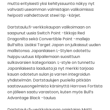
mutta erityisesti yksi kehityssuunta näkyy nyt
vahvasti useamman valmistajan valikoimissa:
helposti vaihdettavat steel tip -kärjet.
Dartstaulu.fi-verkkokaupan valikoimaan on
saapunut uusia Switch Point -tikkoja Red
Dragonilta sekä Convertible Point -malleja
Bull’silta. Lisäksi Target Japan on julkaissut uuden
mallistonsa. Japanilaisen L-Stylen odotettu
huippu uutuus kilpailemaan suosittuun
sulkavarsien kategoriaan. L-style on tunnettu
Japanilaisesta laadusta ja nyt merkki tarjoaa
kauan odotetun sulan ja varren integroidun
yhdistelmän. Dartstaulujen puolella pitkään
saatavuusongelmista kärsinyttä Harrows Fortista
on jälleen saatu varastoon, kuten myös Bull’s
Advantage Black -taulua.
Dartstaulu.fi-verkkokaupan omistajan Matti