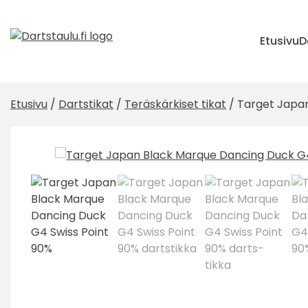
Skip
to
content
Etusivu
D
Etusivu
/
Dartstikat
/
Teräskärkiset tikat
/ Target Japan