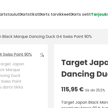
artstaulut
Dartstikat
Darts tarvikkeet
Darts setit
Tarjouk
 Black Marque Dancing Duck G4 Swiss Point 90%
🔍
Target Jap
Dancing Du
115,95
€
Sis alv 25,5%
Target Japan Black Marq