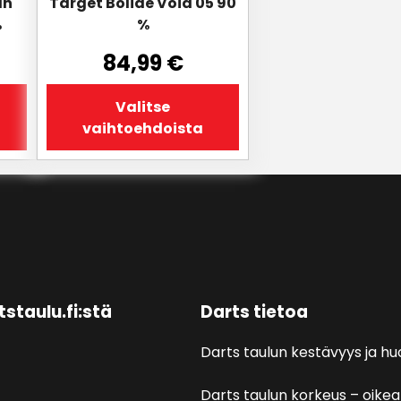
an
Target Bolide Void 05 90
useampi
%
%
muunnelma.
Voit
84,99
€
tehdä
valinnat
Valitse
tuotteen
vaihtoehdoista
sivulla.
tstaulu.fi:stä
Darts tietoa
Darts taulun kestävyys ja hu
Darts taulun korkeus – oikea