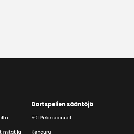
Dartspelien sääntöjä
olto
501 Pelin säännöt
t mitat ja
Kenguru