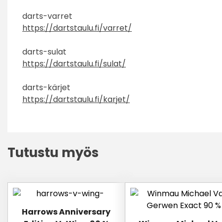
darts-varret
https://dartstaulu.fi/varret/
darts-sulat
https://dartstaulu.fi/sulat/
darts-kärjet
https://dartstaulu.fi/karjet/
Tutustu myös
Tällä
Tällä
tuotteella
tuotteella
Harrows Anniversary
on
on