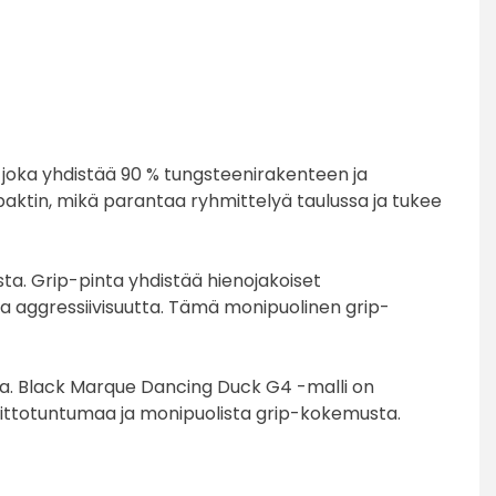
joka yhdistää 90 % tungsteenirakenteen ja
mpaktin, mikä parantaa ryhmittelyä taulussa ja tukee
sta. Grip-pinta yhdistää hienojakoiset
sta aggressiivisuutta. Tämä monipuolinen grip-
lla. Black Marque Dancing Duck G4 -malli on
 heittotuntumaa ja monipuolista grip-kokemusta.