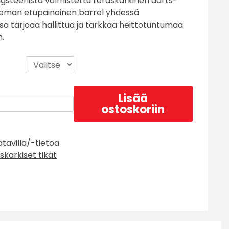
steenista valmistettu teräskärkinen darts-
hieman etupainoinen barrel yhdessä
sa tarjoaa hallittua ja tarkkaa heittotuntumaa
n.
Lisää
ostoskoriin
atavilla/-tietoa
skärkiset tikat