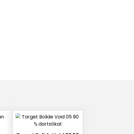
Tällä
tuotteella
on