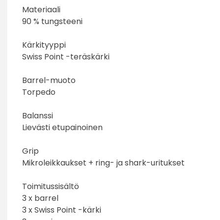
Materiaali
90 % tungsteeni
Kärkityyppi
Swiss Point -teräskärki
Barrel-muoto
Torpedo
Balanssi
Lievästi etupainoinen
Grip
Mikroleikkaukset + ring- ja shark-uritukset
Toimitussisältö
3 x barrel
3 x Swiss Point -kärki