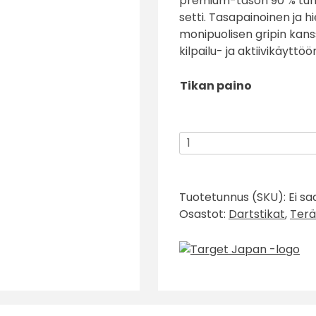
premium-tason 90 % tung
setti. Tasapainoinen ja 
monipuolisen gripin kans
kilpailu- ja aktiivikäyttöö
Tikan paino
Target
Japan
Black
Marque
Tuotetunnus (SKU):
Ei sa
Dancing
Osastot:
Dartstikat
,
Terä
Duck
G4
Swiss
Point
90%
määrä