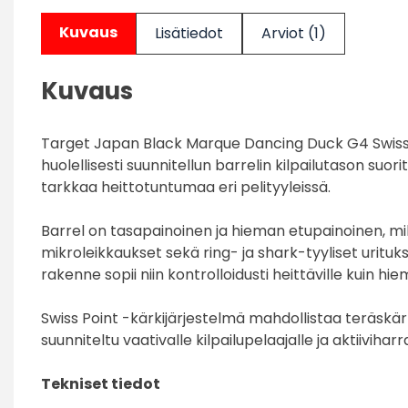
Kuvaus
Lisätiedot
Arviot (1)
Kuvaus
Target Japan Black Marque Dancing Duck G4 Swiss P
huolellisesti suunnitellun barrelin kilpailutason su
tarkkaa heittotuntumaa eri pelityyleissä.
Barrel on tasapainoinen ja hieman etupainoinen, mik
mikroleikkaukset sekä ring- ja shark-tyyliset urituk
rakenne sopii niin kontrolloidusti heittäville kuin h
Swiss Point -kärkijärjestelmä mahdollistaa teräskä
suunniteltu vaativalle kilpailupelaajalle ja aktiivi
Tekniset tiedot