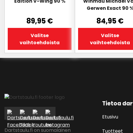
Edition V-Wing 90 %
Winmau Michael V
useampi
useampi
Gerwen Exact 90 
muunnelma.
muunnelma.
Voit
Voit
89,95
€
84,95
€
tehdä
tehdä
valinnat
valinnat
Valitse
Valitse
tuotteen
tuotteen
vaihtoehdoista
vaihtoehdoista
sivulla.
sivulla.
Tietoa dar
Etusivu
Dartstaulu.fi on suomalainen
Tuotteet