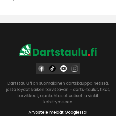
Dartstaulu.fi on suomalainen dartskauppa netissä,
josta löydät kaiken tarvittavan – darts-taulut, tikat,
tarvikkeet, ajankohtaiset uutiset ja vinkit
kehittymiseen.
Arvostele meidät Googlessa!