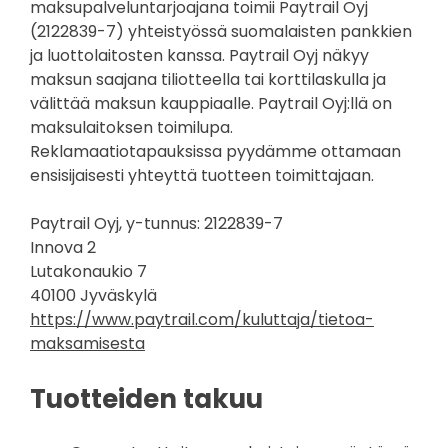
maksupalveluntarjoajana toimii Paytrail Oyj
(2122839-7) yhteistyössä suomalaisten pankkien
ja luottolaitosten kanssa. Paytrail Oyj näkyy
maksun saajana tiliotteella tai korttilaskulla ja
välittää maksun kauppiaalle. Paytrail Oyj:llä on
maksulaitoksen toimilupa.
Reklamaatiotapauksissa pyydämme ottamaan
ensisijaisesti yhteyttä tuotteen toimittajaan.
Paytrail Oyj, y-tunnus: 2122839-7
Innova 2
Lutakonaukio 7
40100 Jyväskylä
https://www.paytrail.com/kuluttaja/tietoa-
maksamisesta
Tuotteiden takuu