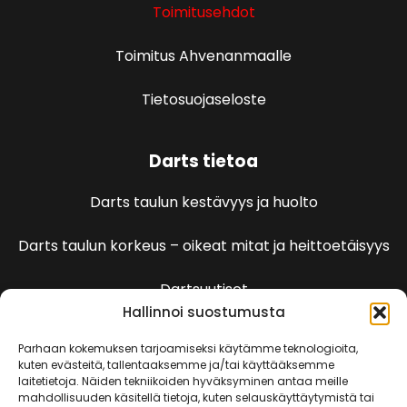
Toimitusehdot
Toimitus Ahvenanmaalle
Tietosuojaseloste
Darts tietoa
Darts taulun kestävyys ja huolto
Darts taulun korkeus – oikeat mitat ja heittoetäisyys
Dartsuutiset
Hallinnoi suostumusta
Dartspelien sääntöjä
Parhaan kokemuksen tarjoamiseksi käytämme teknologioita,
kuten evästeitä, tallentaaksemme ja/tai käyttääksemme
laitetietoja. Näiden tekniikoiden hyväksyminen antaa meille
501 Pelin säännöt
mahdollisuuden käsitellä tietoja, kuten selauskäyttäytymistä tai