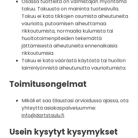
Osassa tuotteita on valmistajan myöntämä
takuu. Takuusta on maininta tuotesivulla.
Takuu ei kata tikkojen osumista aiheutuneita
vaurioita, putoamisen aiheuttamaa
rikkoutumista, normaalia kulumista tai
huoltotoimenpiteiden tekemättä
jättämisestä aiheutuneita ennenaikaisia
rikkoutumisia.
Takuu ei kata väärästä käytöstä tai huollon
laiminlyönnistä aiheutunutta vaurioitumista.
Toimitusongelmat
Mikäli et saa tilaustasi arvioidussa ajassa, ota
yhteyttä asiakaspalveluumme:
info@dartstaulu.fi
.
Usein kysytyt kysymykset