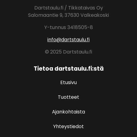
Dartstaulu.fi / Tikkataivas Oy
Salomaantie 9, 37630 Valkeakoski
Y-tunnus 3418505-8
info@dartstaulu.fi
© 2025 Dartstaulu.fi
Tietoa dartstaulu.fi:stä
Etusivu
Tuotteet
Ajankohtaista
Yhteystiedot