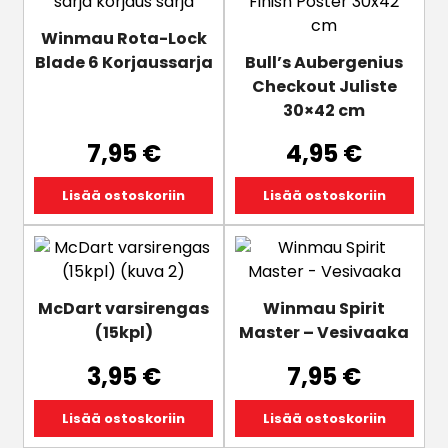
Winmau Rota-Lock
Blade 6 Korjaussarja
Bull’s Aubergenius
Checkout Juliste
30×42 cm
7,95
€
4,95
€
Lisää ostoskoriin
Lisää ostoskoriin
McDart varsirengas
Winmau Spirit
(15kpl)
Master – Vesivaaka
3,95
€
7,95
€
Lisää ostoskoriin
Lisää ostoskoriin