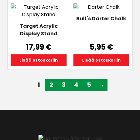
Bull´s Darter Chalk
Target Acrylic
Display Stand
17,99
€
5,95
€
Lisää ostoskoriin
Lisää ostoskoriin
1
2
3
4
5
→