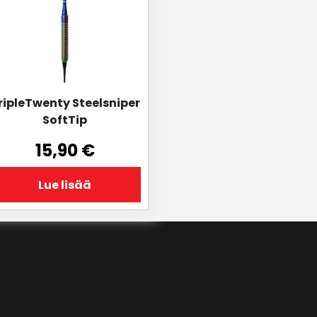
ripleTwenty Steelsniper
SoftTip
15,90
€
Lue lisää