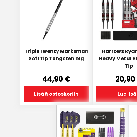
TripleTwenty Marksman
Harrows Ryan
SoftTip Tungsten 19g
Heavy Metal Br
Tip
44,90
€
20,90
Lisää ostoskoriin
Lue lis