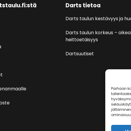
tstaulu.fi:stä
Darts tietoa
Darts taulun kestävyys ja hu
Darts taulun korkeus – oikea
heittoetäisyys
a
Dartsuutiset
t
venanmaalle
Parhaan ko
tallentaak
hyväksymin
loste
selauskäytt
jättäminen 
ominaisuuks