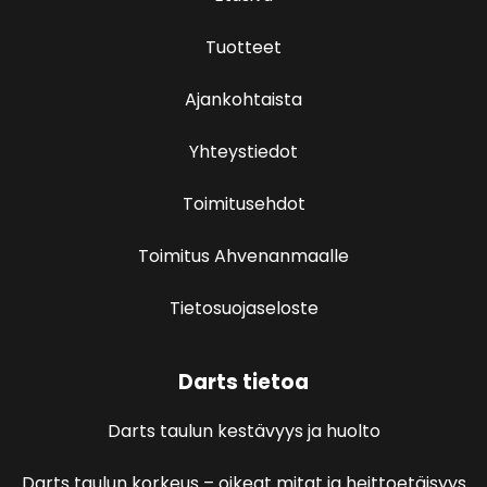
Tuotteet
Ajankohtaista
Yhteystiedot
Toimitusehdot
Toimitus Ahvenanmaalle
Tietosuojaseloste
Darts tietoa
Darts taulun kestävyys ja huolto
Darts taulun korkeus – oikeat mitat ja heittoetäisyys