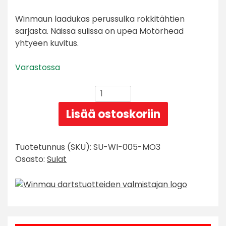
Winmaun laadukas perussulka rokkitähtien
sarjasta. Näissä sulissa on upea Motörhead
yhtyeen kuvitus.
Varastossa
Winmau
Rockstar
Lisää ostoskoriin
Legends
Motorhead
Orgasmatron
Tuotetunnus (SKU):
SU-WI-005-MO3
Standard
Osasto:
Sulat
Sulka
määrä