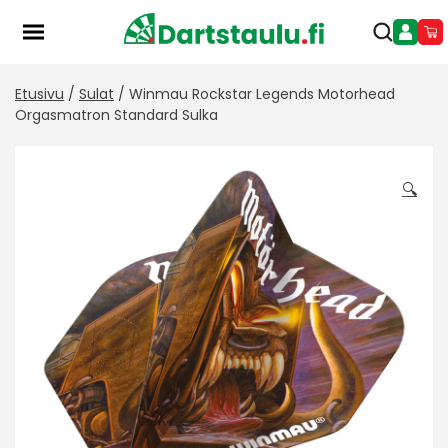
Skip
to
content
Etusivu
/
Sulat
/ Winmau Rockstar Legends Motorhead
Orgasmatron Standard Sulka
🔍