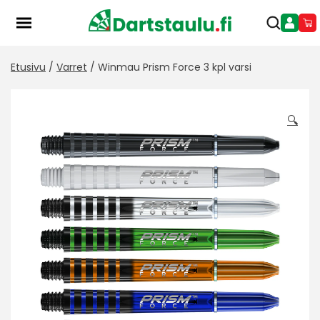
Skip
to
content
Etusivu
/
Varret
/ Winmau Prism Force 3 kpl varsi
🔍