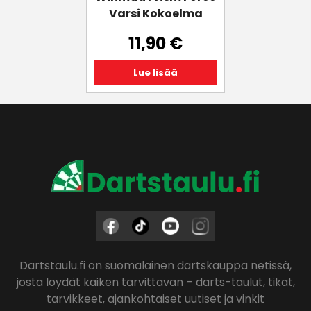
Varsi Kokoelma
11,90
€
Lue lisää
Dartstaulu.fi on suomalainen dartskauppa netissä,
josta löydät kaiken tarvittavan – darts-taulut, tikat,
tarvikkeet, ajankohtaiset uutiset ja vinkit