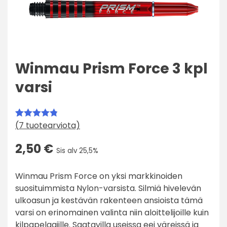
Winmau Prism Force 3 kpl
varsi
(
7
tuotearviota)
Arvio
7
4.86
5:stä
2,50
€
Sis alv 25,5%
perustuen
asiakkaan
Winmau Prism Force on yksi markkinoiden
arvotukseen.
suosituimmista Nylon-varsista. Silmiä hivelevän
ulkoasun ja kestävän rakenteen ansioista tämä
varsi on erinomainen valinta niin aloittelijoille kuin
kilpapelaajille. Saatavilla useissa eei väreissä ja