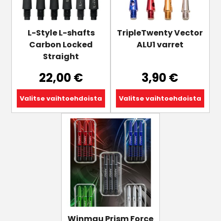
tehdä
tehdä
valinnat
valinnat
tuotteen
tuotteen
L-Style L-shafts
TripleTwenty Vector
sivulla.
sivulla.
Carbon Locked
ALU1 varret
Straight
22,00
€
3,90
€
Valitse vaihtoehdoista
Valitse vaihtoehdoista
Winmau Prism Force