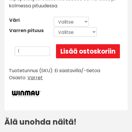
kolmessa pituudessa.
Väri
Varren pituus
Winmau
Lisää ostoskoriin
Prism
Force
Tuotetunnus (SKU):
Ei saatavilla/-tietoa
3
Osasto:
Varret
kpl
varsi
määrä
Älä unohda näitä!