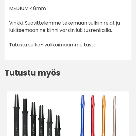
MEDIUM 48mm
Vinkki: Suosittelemme tekemään sulkiin reiät ja
lukitsemaan ne kiinni varsiin lukitusrenkailla.
Tutustu sulka- valikoimaamme tästä
Tutustu myös
Tällä
Tällä
tuotteella
tuotteella
on
on
useampi
useampi
muunnelma.
muunnelma.
Voit
Voit