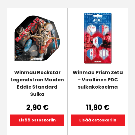
Winmau Rockstar
Winmau Prism Zeta
Legends Iron Maiden
– Virallinen PDC
Eddie Standard
sulkakokoelma
Sulka
2,90
€
11,90
€
Lisää ostoskoriin
Lisää ostoskoriin