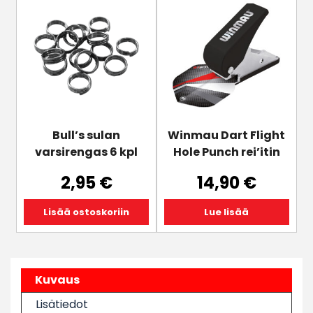
Bull’s sulan
Winmau Dart Flight
varsirengas 6 kpl
Hole Punch rei’itin
2,95
€
14,90
€
Lisää ostoskoriin
Lue lisää
Kuvaus
Lisätiedot