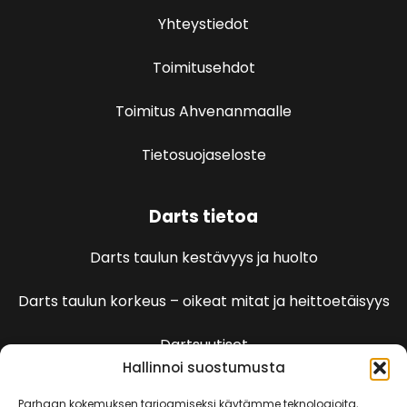
Yhteystiedot
Toimitusehdot
Toimitus Ahvenanmaalle
Tietosuojaseloste
Darts tietoa
Darts taulun kestävyys ja huolto
Darts taulun korkeus – oikeat mitat ja heittoetäisyys
Dartsuutiset
Hallinnoi suostumusta
Parhaan kokemuksen tarjoamiseksi käytämme teknologioita,