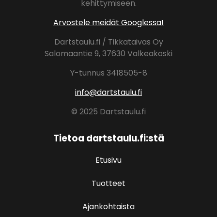
kehittymiseen.
Arvostele meidät Googlessa!
Dartstaulu.fi / Tikkataivas Oy
Salomaantie 9, 37630 Valkeakoski
Y-tunnus 3418505-8
info@dartstaulu.fi
© 2025 Dartstaulu.fi
Tietoa dartstaulu.fi:stä
Etusivu
Tuotteet
Ajankohtaista