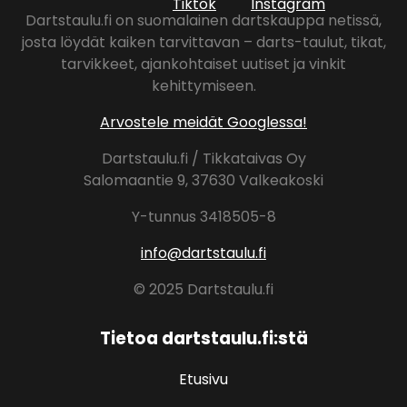
Dartstaulu.fi on suomalainen dartskauppa netissä,
josta löydät kaiken tarvittavan – darts-taulut, tikat,
tarvikkeet, ajankohtaiset uutiset ja vinkit
kehittymiseen.
Arvostele meidät Googlessa!
Dartstaulu.fi / Tikkataivas Oy
Salomaantie 9, 37630 Valkeakoski
Y-tunnus 3418505-8
info@dartstaulu.fi
© 2025 Dartstaulu.fi
Tietoa dartstaulu.fi:stä
Etusivu