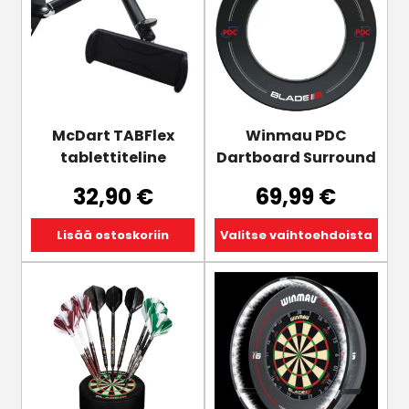
on
useampi
muunnelma.
Voit
tehdä
valinnat
tuotteen
McDart TABFlex
Winmau PDC
sivulla.
tablettiteline
Dartboard Surround
32,90
€
69,99
€
Lisää ostoskoriin
Valitse vaihtoehdoista