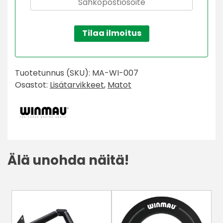
Tilaa ilmoitus
Tuotetunnus (SKU):
MA-WI-007
Osastot:
Lisätarvikkeet
,
Matot
Älä unohda näitä!
Tällä
tuotteella