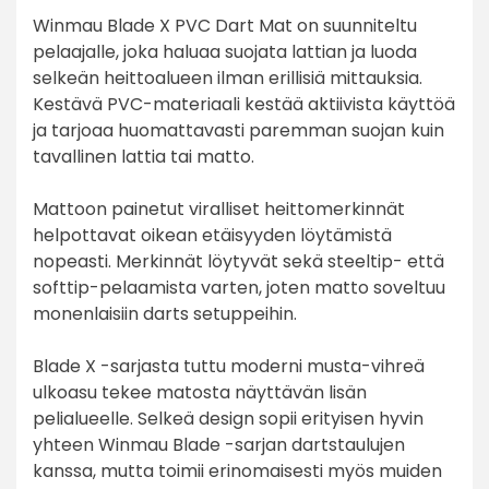
Winmau Blade X PVC Dart Mat on suunniteltu
pelaajalle, joka haluaa suojata lattian ja luoda
selkeän heittoalueen ilman erillisiä mittauksia.
Kestävä PVC-materiaali kestää aktiivista käyttöä
ja tarjoaa huomattavasti paremman suojan kuin
tavallinen lattia tai matto.
Mattoon painetut viralliset heittomerkinnät
helpottavat oikean etäisyyden löytämistä
nopeasti. Merkinnät löytyvät sekä steeltip- että
softtip-pelaamista varten, joten matto soveltuu
monenlaisiin darts setuppeihin.
Blade X -sarjasta tuttu moderni musta-vihreä
ulkoasu tekee matosta näyttävän lisän
pelialueelle. Selkeä design sopii erityisen hyvin
yhteen Winmau Blade -sarjan dartstaulujen
kanssa, mutta toimii erinomaisesti myös muiden