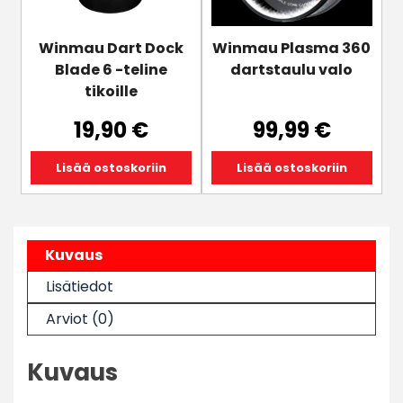
Winmau Dart Dock
Winmau Plasma 360
Blade 6 -teline
dartstaulu valo
tikoille
19,90
€
99,99
€
Lisää ostoskoriin
Lisää ostoskoriin
Kuvaus
Lisätiedot
Arviot (0)
Kuvaus