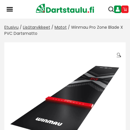
Skip
to
content
Etusivu
/
Lisätarvikkeet
/
Matot
/ Winmau Pro Zone Blade X
PVC Dartsmatto
🔍