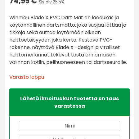
74,99
€
Sis alv 25,5%
Winmau Blade X PVC Dart Mat on laadukas ja
käytännöllinen dartsmatto, joka suojaa lattiaa ja
tikkoja sekä auttaa löytämään oikean
heittoetäisyyden joka kerta. Kestävä PVC-
rakenne, näyttävä Blade X -design ja viralliset
heittomerkinnät tekevät tästä erinomaisen
valinnan kotiin, pelihuoneeseen tai dartsseuralle.
Varasto loppu
Lähetä ilmoitus kun tuotetta on taas
varastossa