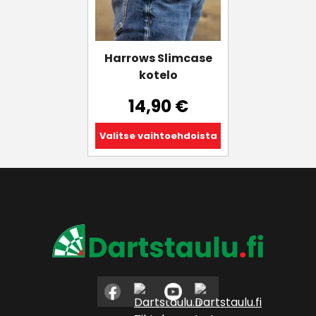
Voit
tehdä
valinnat
tuotteen
Harrows Slimcase
sivulla.
kotelo
14,90
€
Valitse vaihtoehdoista