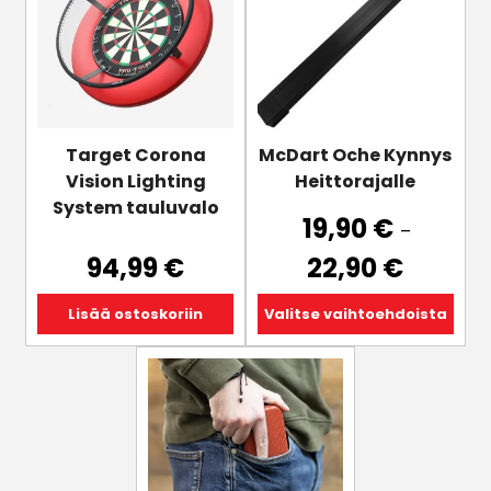
useampi
muunnelma.
Voit
tehdä
valinnat
tuotteen
Target Corona
McDart Oche Kynnys
sivulla.
Vision Lighting
Heittorajalle
System tauluvalo
19,90
€
–
Hintaluok
94,99
€
22,90
€
19,90 €
-
Lisää ostoskoriin
Valitse vaihtoehdoista
22,90 €
Tällä
tuotteella
on
useampi
muunnelma.