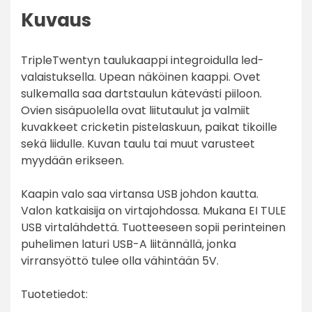
Kuvaus
TripleTwentyn taulukaappi integroidulla led-
valaistuksella. Upean näköinen kaappi. Ovet
sulkemalla saa dartstaulun kätevästi piiloon.
Ovien sisäpuolella ovat liitutaulut ja valmiit
kuvakkeet cricketin pistelaskuun, paikat tikoille
sekä liidulle. Kuvan taulu tai muut varusteet
myydään erikseen.
Kaapin valo saa virtansa USB johdon kautta.
Valon katkaisija on virtajohdossa. Mukana EI TULE
USB virtalähdettä. Tuotteeseen sopii perinteinen
puhelimen laturi USB-A liitännällä, jonka
virransyöttö tulee olla vähintään 5V.
Tuotetiedot: