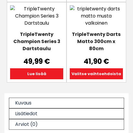
Tällä
tuotteella
on
useampi
TripleTwenty
TripleTwenty Darts
muunnelma.
Champion Series 3
Matto 300cm x
Voit
Dartstaulu
80cm
tehdä
valinnat
49,99
€
41,90
€
tuotteen
sivulla.
Lue lisää
Valitse vaihtoehdoista
Kuvaus
Lisätiedot
Arviot (0)