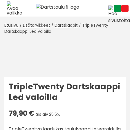
Skip
to
content
Etusivu
/
Lisätarvikkeet
/
Dartskaapit
/ TripleTwenty
Dartskaappi Led valoilla
TripleTwenty Dartskaappi
Led valoilla
79,90
€
Sis alv 25,5%
TripleTwentyn laadukas taulukaappi integroidulla