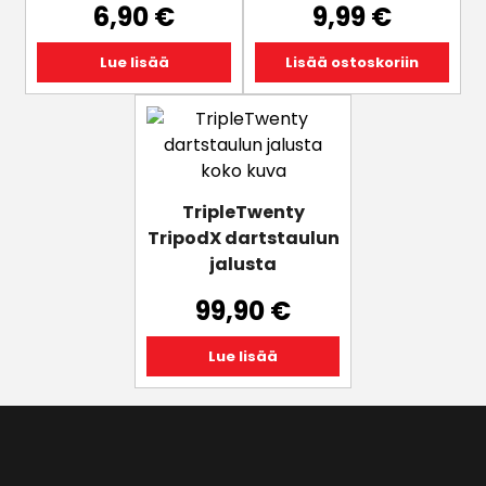
6,90
€
9,99
€
Lue lisää
Lisää ostoskoriin
TripleTwenty
TripodX dartstaulun
jalusta
99,90
€
Lue lisää