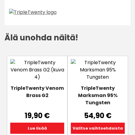
Älä unohda näitä!
Tällä
tuotteella
on
useampi
TripleTwenty Venom
TripleTwenty
muunnelma.
Brass G2
Marksman 95%
Voit
Tungsten
tehdä
valinnat
19,90
€
54,90
€
tuotteen
sivulla.
Lue lisää
Valitse vaihtoehdoista