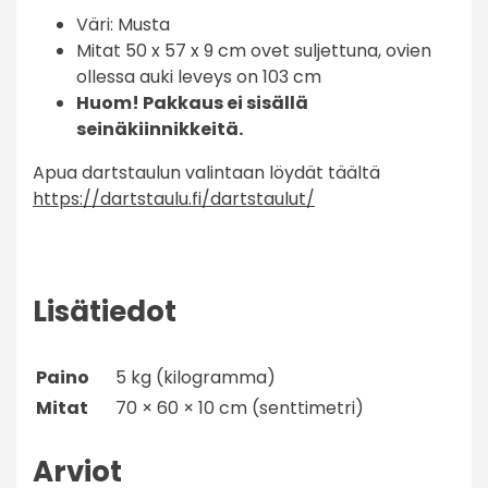
Väri: Musta
Mitat 50 x 57 x 9 cm ovet suljettuna, ovien
ollessa auki leveys on 103 cm
Huom! Pakkaus ei sisällä
seinäkiinnikkeitä.
Apua dartstaulun valintaan löydät täältä
https://dartstaulu.fi/dartstaulut/
Lisätiedot
Paino
5 kg (kilogramma)
Mitat
70 × 60 × 10 cm (senttimetri)
Arviot