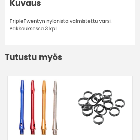
Kuvaus
TripleTwentyn nylonista valmistettu varsi.
Pakkauksessa 3 kpl.
Tutustu myös
Tällä
tuotteella
on
useampi
muunnelma.
Voit
tehdä
valinnat