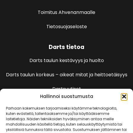
Toimitus Ahvenanmaalle
Tietosuojaseloste
Darts tietoa
Darts taulun kestävyys ja huolto
Darts taulun korkeus – oikeat mitat ja heittoetäisyys
Dartsuutiset
Hallinnoi suostumusta
Dartspelien sääntöjä
Parhaan kokemuksen tarjoamiseksi käytämme teknologioita,
kuten evästeitä, tallentaaksemme ja/tai käyttääksemme
laitetietoja. Näiden tekniikoiden hyväksyminen antaa meille
501 Pelin säännöt
mahdollisuuden käsitellä tietoja, kuten selauskäyttäytymistä tai
yksilöllisiä tunnuksia tällä sivustolla. Suostumuksen jättäminen tai