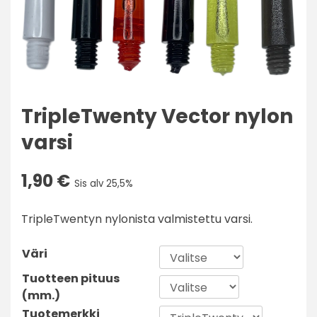
TripleTwenty Vector nylon
varsi
1,90
€
Sis alv 25,5%
TripleTwentyn nylonista valmistettu varsi.
Väri
Tuotteen pituus
(mm.)
Tuotemerkki