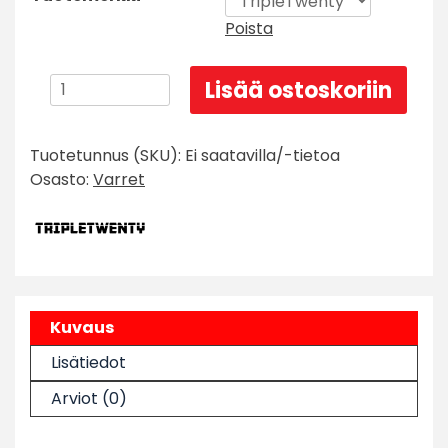
Poista
TripleTwenty
Lisää ostoskoriin
Vector
nylon
Tuotetunnus (SKU):
Ei saatavilla/-tietoa
varsi
Osasto:
Varret
määrä
Kuvaus
Lisätiedot
Arviot (0)