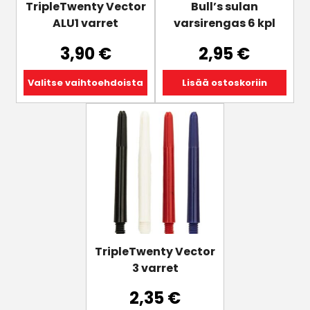
tuotteen
TripleTwenty Vector
Bull’s sulan
sivulla.
ALU1 varret
varsirengas 6 kpl
3,90
€
2,95
€
Valitse vaihtoehdoista
Lisää ostoskoriin
Tällä
tuotteella
on
useampi
muunnelma.
Voit
tehdä
valinnat
tuotteen
TripleTwenty Vector
sivulla.
3 varret
2,35
€