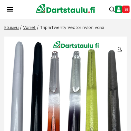
Skip
to
content
Etusivu
/
Varret
/ TripleTwenty Vector nylon varsi
🔍