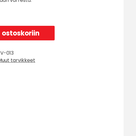
maan varresta.
 ostoskoriin
V-013
Muut tarvikkeet