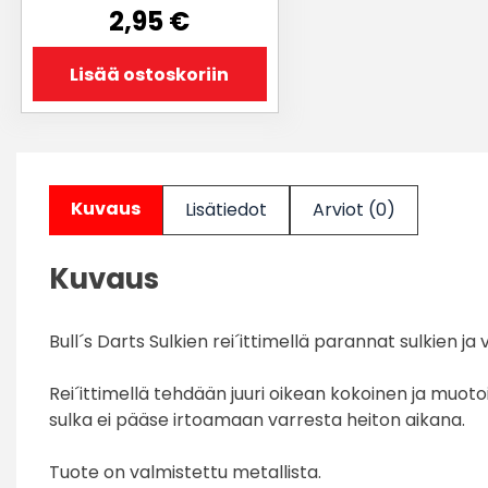
2,95
€
Lisää ostoskoriin
Kuvaus
Lisätiedot
Arviot (0)
Kuvaus
Bull´s Darts Sulkien rei´ittimellä parannat sulkien j
Rei´ittimellä tehdään juuri oikean kokoinen ja muot
sulka ei pääse irtoamaan varresta heiton aikana.
Tuote on valmistettu metallista.