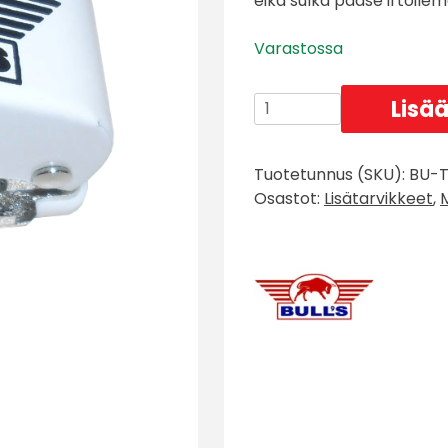
eikä sulka pääse irtoile
Varastossa
Bull
Lisää
´s
Flight
Tuotetunnus (SKU):
BU-T
Punch
Osastot:
Lisätarvikkeet
,
Machine
-
Darts
Sulkien
rei
´itin
määrä