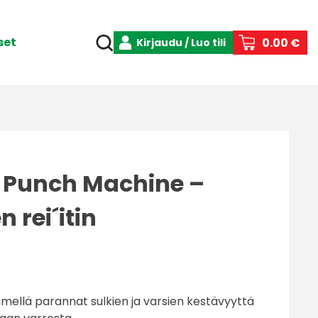
set
0.00 €
Kirjaudu / Luo tili
ht Punch Machine –
n rei´itin
ttimellä parannat sulkien ja varsien kestävyyttä