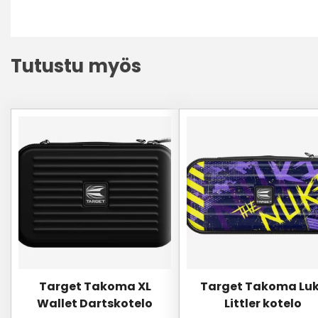
Tutustu myös
Tällä
tuotteella
on
useampi
muunnelma.
Voit
tehdä
valinnat
tuotteen
sivulla.
Target Takoma XL
Target Takoma Lu
Wallet Dartskotelo
Littler kotelo