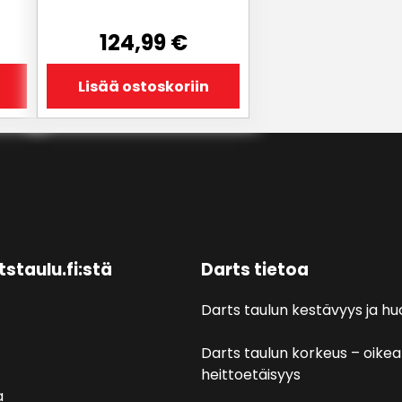
124,99
€
Lisää ostoskoriin
tstaulu.fi:stä
Darts tietoa
Darts taulun kestävyys ja hu
Darts taulun korkeus – oikea
heittoetäisyys
a