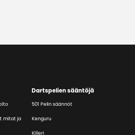
Dartspelien sääntöjä
olto
501 Pelin säännöt
t mitat ja
Kenguru
Killeri