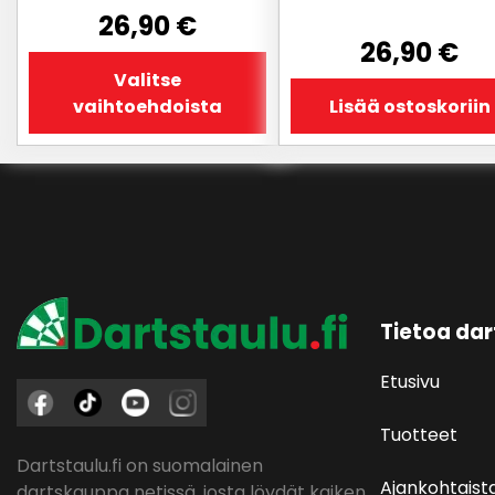
26,90
€
26,90
€
Valitse
vaihtoehdoista
Lisää ostoskoriin
Tietoa dar
Etusivu
Tuotteet
Dartstaulu.fi on suomalainen
Ajankohtaist
dartskauppa netissä, josta löydät kaiken