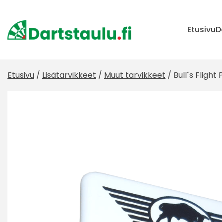
Skip
to
content
Etusivu
D
Etusivu
/
Lisätarvikkeet
/
Muut tarvikkeet
/ Bull´s Flight