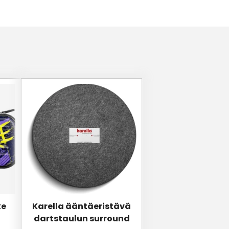
ke
Karella ääntäeristävä
dartstaulun surround