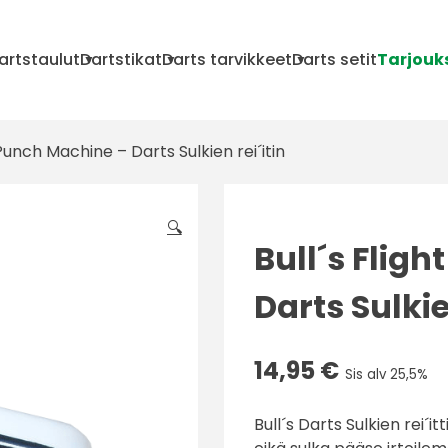
artstaulut
Dartstikat
Darts tarvikkeet
Darts setit
Tarjouk
 Punch Machine – Darts Sulkien rei´itin
🔍
Bull´s Flig
Darts Sulkie
14,95
€
Sis alv 25,5%
Bull´s Darts Sulkien rei´i