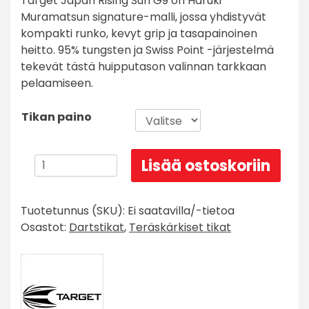
Target Japan Rising Sun G9 on Haruki
Muramatsun signature-malli, jossa yhdistyvät
kompakti runko, kevyt grip ja tasapainoinen
heitto. 95% tungsten ja Swiss Point -järjestelmä
tekevät tästä huipputason valinnan tarkkaan
pelaamiseen.
Tikan paino
Target
Lisää ostoskoriin
Japan
Haruki
Tuotetunnus (SKU):
Ei saatavilla/-tietoa
Muramatsu
Osastot:
Dartstikat
,
Teräskärkiset tikat
Rising
Sun
G9
Swiss
Point