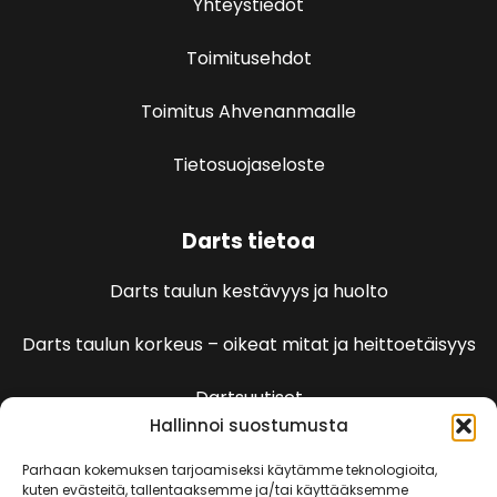
Yhteystiedot
Toimitusehdot
Toimitus Ahvenanmaalle
Tietosuojaseloste
Darts tietoa
Darts taulun kestävyys ja huolto
Darts taulun korkeus – oikeat mitat ja heittoetäisyys
Dartsuutiset
Hallinnoi suostumusta
Dartspelien sääntöjä
Parhaan kokemuksen tarjoamiseksi käytämme teknologioita,
kuten evästeitä, tallentaaksemme ja/tai käyttääksemme