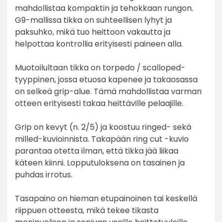
mahdollistaa kompaktin ja tehokkaan rungon.
G9-mallissa tikka on suhteellisen lyhyt ja
paksuhko, mikä tuo heittoon vakautta ja
helpottaa kontrollia erityisesti paineen alla.
Muotoilultaan tikka on torpedo / scalloped-
tyyppinen, jossa etuosa kapenee ja takaosassa
on selkeä grip-alue. Tämä mahdollistaa varman
otteen erityisesti takaa heittäville pelaajille.
Grip on kevyt (n. 2/5) ja koostuu ringed- sekä
milled-kuvioinnista. Takapään ring cut -kuvio
parantaa otetta ilman, että tikka jää liikaa
käteen kiinni. Lopputuloksena on tasainen ja
puhdas irrotus.
Tasapaino on hieman etupainoinen tai keskellä
riippuen otteesta, mikä tekee tikasta