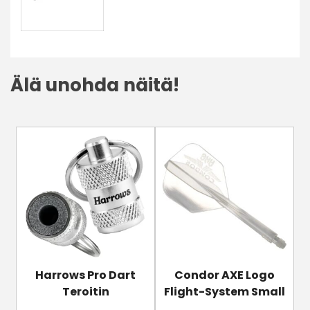
95%
määrä
Älä unohda näitä!
Tällä
tuotteella
on
useampi
muunnelma.
Voit
tehdä
valinnat
tuotteen
Harrows Pro Dart
Condor AXE Logo
sivulla.
Teroitin
Flight-System Small