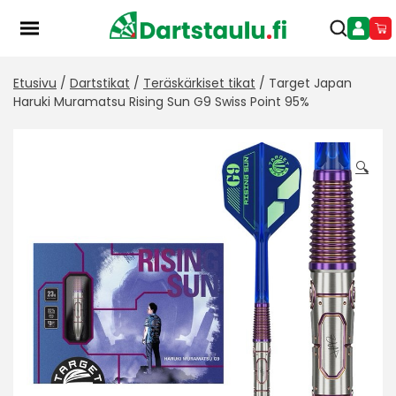
Skip
to
content
Etusivu
/
Dartstikat
/
Teräskärkiset tikat
/ Target Japan
Haruki Muramatsu Rising Sun G9 Swiss Point 95%
🔍