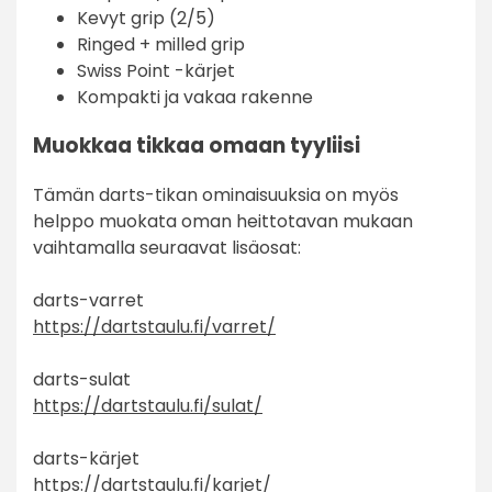
Kevyt grip (2/5)
Ringed + milled grip
Swiss Point -kärjet
Kompakti ja vakaa rakenne
Muokkaa tikkaa omaan tyyliisi
Tämän darts-tikan ominaisuuksia on myös
helppo muokata oman heittotavan mukaan
vaihtamalla seuraavat lisäosat:
darts-varret
https://dartstaulu.fi/varret/
darts-sulat
https://dartstaulu.fi/sulat/
darts-kärjet
https://dartstaulu.fi/karjet/