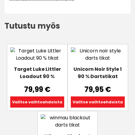
Tutustu myös
Tällä
Tällä
tuotteella
tuotteella
on
on
Target Luke Littler
Unicorn Noir Style 1
useampi
useampi
Loadout 90 %
90 % Dartstikat
muunnelma.
muunnelma.
Voit
Voit
79,99
€
79,95
€
tehdä
tehdä
valinnat
valinnat
Valitse vaihtoehdoista
Valitse vaihtoehdoista
tuotteen
tuotteen
sivulla.
sivulla.
Tällä
tuotteella
on