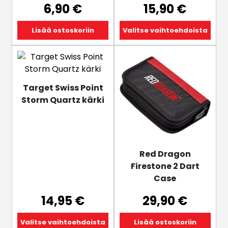
6,90
€
15,90
€
Lisää ostoskoriin
Valitse vaihtoehdoista
Tällä
tuotteella
on
Target Swiss Point
useampi
Storm Quartz kärki
muunnelma.
Voit
tehdä
valinnat
tuotteen
Red Dragon
sivulla.
Firestone 2 Dart
Case
14,95
€
29,90
€
Valitse vaihtoehdoista
Lisää ostoskoriin