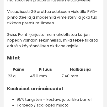
monipuolisen ja sopivan useille heittotyyleille.
Visuaalisesti G9 erottuu edukseen violetilla PVD-
pinnoitteella ja modernilla viimeistelyllä, joka tuo
tikkaan premium-ilmeen.
Swiss Point -järjestelmä mahdollistaa kärjen
nopean vaihdon sekunneissa, mikä tekee tikasta
erittäin käytännöllisen aktiivipelaajalle.
Mitat
Paino
Pituus
Halkaisija
23 g
45.0 mm
7.40 mm
Keskeiset ominaisuudet
95% tungsten – kestävä ja tarkka barrel
Torpedo / scalloped muoto