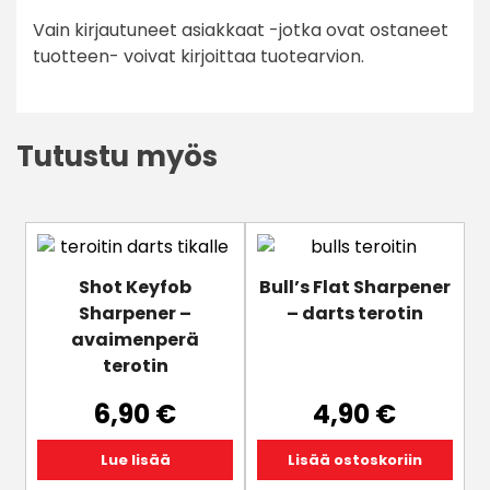
4
/ 5
Vain kirjautuneet asiakkaat -jotka ovat ostaneet
tuotteen- voivat kirjoittaa tuotearvion.
Tutustu myös
Shot Keyfob
Bull’s Flat Sharpener
Sharpener –
– darts terotin
avaimenperä
terotin
6,90
€
4,90
€
Lue lisää
Lisää ostoskoriin