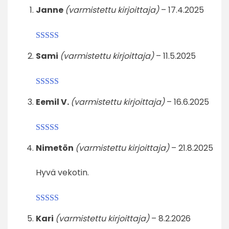
Arvostelu
Janne
(varmistettu kirjoittaja)
–
17.4.2025
tuotteesta:
4
/ 5
Arvostelu
Sami
(varmistettu kirjoittaja)
–
11.5.2025
tuotteesta:
3
/ 5
Arvostelu
Eemil V.
(varmistettu kirjoittaja)
–
16.6.2025
tuotteesta:
4
/ 5
Arvostelu
Nimetön
(varmistettu kirjoittaja)
–
21.8.2025
tuotteesta:
4
/ 5
Hyvä vekotin.
Arvostelu
Kari
(varmistettu kirjoittaja)
–
8.2.2026
tuotteesta: