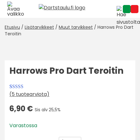
Skip
to
content
Etusivu
/
Lisätarvikkeet
/
Muut tarvikkeet
/ Harrows Pro Dart
Teroitin
Harrows Pro Dart Teroitin
(
5
tuotearviota)
Arvio
5
3.80
5:stä
6,90
€
Sis alv 25,5%
perustuen
asiakkaan
Varastossa
arvotukseen.