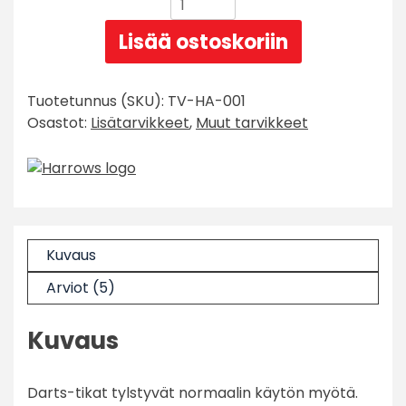
Harrows
Pro
Lisää ostoskoriin
Dart
Teroitin
määrä
Tuotetunnus (SKU):
TV-HA-001
Osastot:
Lisätarvikkeet
,
Muut tarvikkeet
Kuvaus
Arviot (5)
Kuvaus
Darts-tikat tylstyvät normaalin käytön myötä.