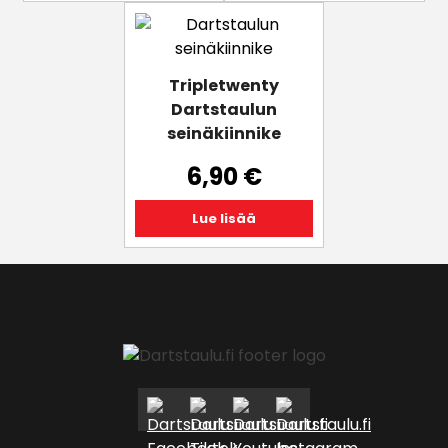
Tripletwenty
Dartstaulun
seinäkiinnike
6,90
€
Lue lisää