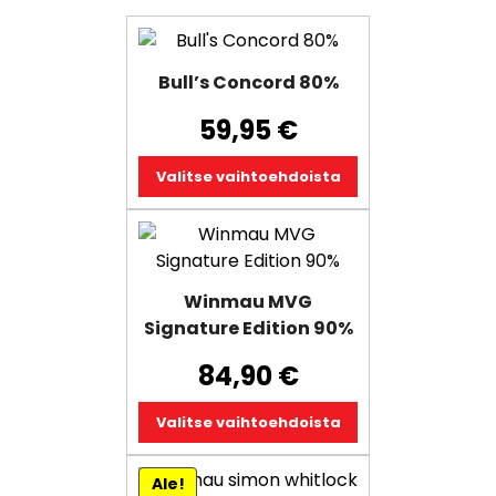
Tällä
tuotteella
Bull’s Concord 80%
on
useampi
59,95
€
muunnelma.
Voit
Valitse vaihtoehdoista
tehdä
valinnat
Tällä
tuotteen
tuotteella
sivulla.
on
Winmau MVG
useampi
Signature Edition 90%
muunnelma.
Voit
84,90
€
tehdä
valinnat
Valitse vaihtoehdoista
tuotteen
sivulla.
Tällä
Ale!