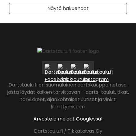
–
Löyly
Näytä hakuehdot
Open
x
Akaa
Breakfast
Club
Akaassa
Dartstaulu.fi on suomalainen dartskauppa netissä,
josta löydät kaiken tarvittavan – darts-taulut, tikat,
tarvikkeet, ajankohtaiset uutiset ja vinkit
kehittymiseen.
Arvostele meidät Googlessa!
Dartstaulu.fi / Tikkataivas Oy