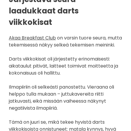
laadukkaat darts
viikkokisat
Akaa Breakfast Club
on varsin tuore seura, mutta
tekemisessä näkyy selkeä tekemisen meininki.
Darts viikkokisat oli järjestetty erinomaisesti:
aikataulut pitivät, laitteet toimivat moitteetta ja
kokonaisuus oli hallittu.
Ilmapiiriin oli selkeästi panostettu. Vieraana oli
helppo tulla mukaan – juttukavereita riitti
jatkuvasti, eikä missään vaiheessa näkynyt
negatiivista ilmapiiriä.
Tämä on juuri se, mikä tekee hyvistä darts
viikkokisoista onnistuneet: matala kynnys, hyvä