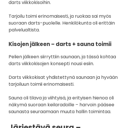
darts viikkokisoihin.
Tarjoilu toimi erinomaisesti, ja ruokaa sai myös
suoraan darts-puolelle. Henkilökunta oli erittäin
palvelualtista.
Kisojen jälkeen – darts + sauna toimii
Pelien jälkeen siirryttiin saunaan, ja tässä kohtaa
darts viikkokisojen konsepti nousi esiin.
Darts viikkokisat yhdistettynä saunaan ja hyvään
tarjoiluun toimii erinomaisesti.
Sauna oli tilava ja viihtyisä, ja erityisen hienoa oli
näkymä suoraan keilaradoille – harvoin pääsee
saunasta seuraamaan muuta hallin toimintaa.
Järjestävä seura –