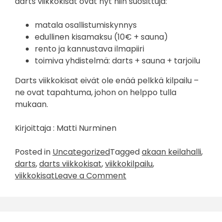
darts viikkokisat ovat nyt niin suosittuja:
matala osallistumiskynnys
edullinen kisamaksu (10€ + sauna)
rento ja kannustava ilmapiiri
toimiva yhdistelmä: darts + sauna + tarjoilu
Darts viikkokisat eivät ole enää pelkkä kilpailu –
ne ovat tapahtuma, johon on helppo tulla
mukaan.
Kirjoittaja : Matti Nurminen
Posted in
Uncategorized
Tagged
akaan keilahalli
,
darts
,
darts viikkokisat
,
viikkokilpailu
,
on
viikkokisat
Leave a Comment
Darts
viikkokisat
4.4.2026