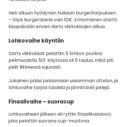
Heti alkuun hyödynsin huikean burgeritarjouksen
– täysi burgerateria vain 10€. Erinomainen startti
kisapäivään ennen darts viikkokisojen alkua.
Lohkovaihe käyntiin
Darts viikkokisat pelattiin 5 lohkon poolina
pelimuodolla 501. Käytössä oli 5 taulua, mikä piti
pelit liikkeessä sujuvasti.
Jokainen pääsi pelaamaan useamman ottelun, ja
lohkovaihe tarjosi tasaisia ja jännittäviä pelejä.
Finaalivaihe – suoracup
Lohkovaiheen jälkeen siirryttiin finaalikaavioon,
joka pelattiin suorana cup-muotona.