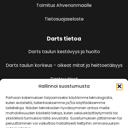
Toimitus Ahvenanmaalle
Tietosuojaseloste
Darts tietoa
Darts taulun kestävyys ja huolto
Darts taulun korkeus – oikeat mitat ja heittoetäisyys
Dartsuutiset
Hallinnoi suostumusta
Dartspelien sääntöjä
Parhaan kokemuksen tarjoamiseksi käytämme teknologioita,
kuten evästeitä, tallentaaksemme ja/tai käyttääksemme
laitetietoja. Näiden tekniikoiden hyväksyminen antaa meille
501 Pelin säännöt
mahdollisuuden käsitellä tietoja, kuten selauskäyttäytymistä tai
yksilöllisiä tunnuksia tällä sivustolla. Suostumuksen jättäminen tai
peruuttaminen voi vaikuttaa haitallisesti tiettyihin ominaisuuksiin
Kenguru