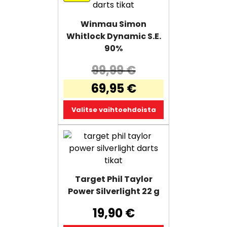
tuotteella
on
Winmau Simon
useampi
Whitlock Dynamic S.E.
muunnelma.
90%
Voit
tehdä
99,99
€
valinnat
Alkuperäinen
69,95
€
tuotteen
hinta
sivulla.
Nykyinen
oli:
Valitse vaihtoehdoista
hinta
99,99 €.
on:
69,95 €.
Target Phil Taylor
Power Silverlight 22 g
19,90
€