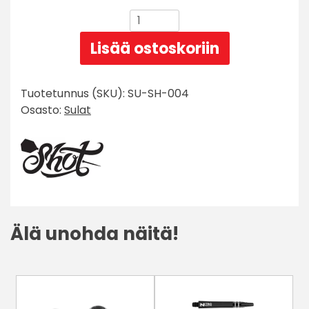
Shot
Future
Lisää ostoskoriin
Knights
Hachette
No6
Tuotetunnus (SKU):
SU-SH-004
Sulka
Osasto:
Sulat
määrä
Älä unohda näitä!
Tällä
tuotteella