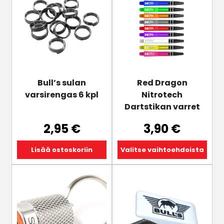
on
useampi
muunnelma.
Voit
tehdä
valinnat
tuotteen
Bull’s sulan
Red Dragon
sivulla.
varsirengas 6 kpl
Nitrotech
Dartstikan varret
2,95
€
3,90
€
Lisää ostoskoriin
Valitse vaihtoehdoista