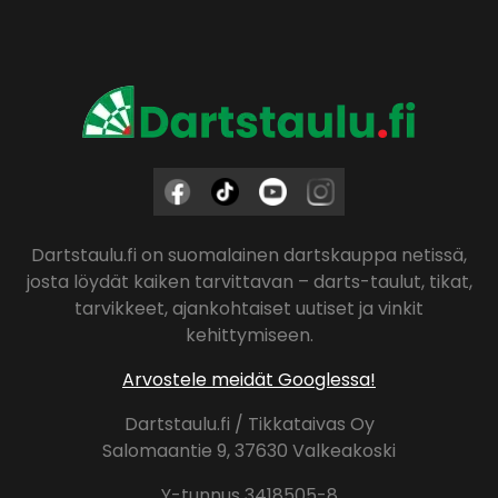
5,90 €.
Dartstaulu.fi on suomalainen dartskauppa netissä,
josta löydät kaiken tarvittavan – darts-taulut, tikat,
tarvikkeet, ajankohtaiset uutiset ja vinkit
kehittymiseen.
Arvostele meidät Googlessa!
Dartstaulu.fi / Tikkataivas Oy
Salomaantie 9, 37630 Valkeakoski
Y-tunnus 3418505-8