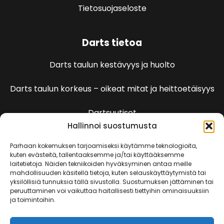
Tietosuojaseloste
Darts tietoa
Darts taulun kestävyys ja huolto
Darts taulun korkeus – oikeat mitat ja heittoetäisyys
Dartsuutiset
Hallinnoi suostumusta
Dartspelien sääntöjä
Parhaan kokemuksen tarjoamiseksi käytämme teknologioita,
kuten evästeitä, tallentaaksemme ja/tai käyttääksemme
laitetietoja. Näiden tekniikoiden hyväksyminen antaa meille
501 Pelin säännöt
mahdollisuuden käsitellä tietoja, kuten selauskäyttäytymistä tai
yksilöllisiä tunnuksia tällä sivustolla. Suostumuksen jättäminen tai
peruuttaminen voi vaikuttaa haitallisesti tiettyihin ominaisuuksiin
Kenguru
ja toimintoihin.
Killeri