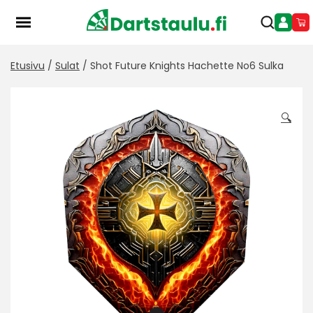
Skip
to
content
Etusivu
/
Sulat
/ Shot Future Knights Hachette No6 Sulka
🔍