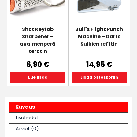
Shot Keyfob
Bull´s Flight Punch
Sharpener –
Machine – Darts
avaimenperä
Sulkien rei´itin
terotin
6,90
€
14,95
€
Lue lisää
Lisää ostoskoriin
Kuvaus
Lisätiedot
Arviot (0)