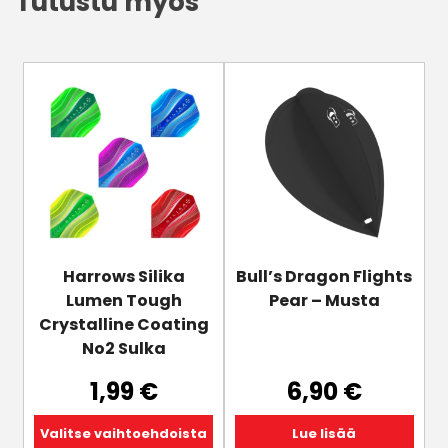
Tutustu myös
Tällä
tuotteella
on
useampi
muunnelma.
Voit
tehdä
valinnat
tuotteen
Harrows Silika
Bull’s Dragon Flights
sivulla.
Lumen Tough
Pear – Musta
Crystalline Coating
No2 Sulka
1,99
€
6,90
€
Valitse vaihtoehdoista
Lue lisää