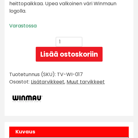
heittopaikkaa. Upea valkoinen väri Winmaun
logolla.
Varastossa
Winmau
Oche
Lisää ostoskoriin
Sticker
Valkoinen
Heittoviiva
Tuotetunnus (SKU):
TV-WI-017
määrä
Osastot:
Lisätarvikkeet
,
Muut tarvikkeet
Kuvaus