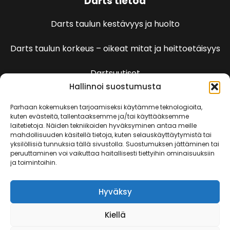
Darts tietoa
Darts taulun kestävyys ja huolto
Darts taulun korkeus – oikeat mitat ja heittoetäisyys
Dartsuutiset
Hallinnoi suostumusta
Dartspelien sääntöjä
Parhaan kokemuksen tarjoamiseksi käytämme teknologioita,
kuten evästeitä, tallentaaksemme ja/tai käyttääksemme
laitetietoja. Näiden tekniikoiden hyväksyminen antaa meille
501 Pelin säännöt
mahdollisuuden käsitellä tietoja, kuten selauskäyttäytymistä tai
yksilöllisiä tunnuksia tällä sivustolla. Suostumuksen jättäminen tai
peruuttaminen voi vaikuttaa haitallisesti tiettyihin ominaisuuksiin
Kenguru
ja toimintoihin.
Killeri
Hyväksy
Kriketti
Kiellä