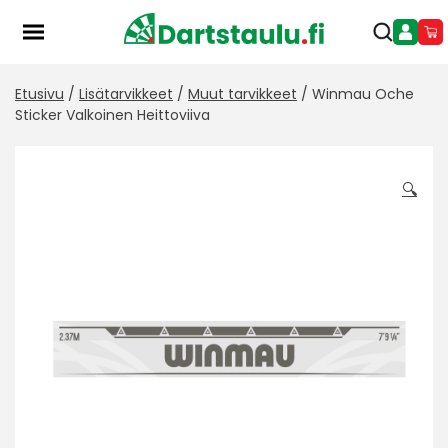
Skip
to
content
Etusivu
/
Lisätarvikkeet
/
Muut tarvikkeet
/ Winmau Oche
Sticker Valkoinen Heittoviiva
🔍