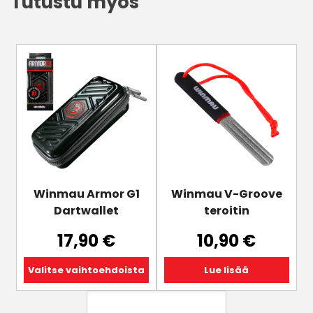
Tutustu myös
Tällä
tuotteella
on
useampi
muunnelma.
Voit
tehdä
valinnat
tuotteen
Winmau Armor G1
Winmau V-Groove
sivulla.
Dartwallet
teroitin
17,90
€
10,90
€
Valitse vaihtoehdoista
Lue lisää