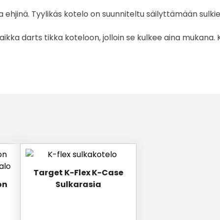
a ehjinä. Tyylikäs kotelo on suunniteltu säilyttämään sul
a darts tikka koteloon, jolloin se kulkee aina mukana. K
Target K-Flex K-Case
on
Sulkarasia