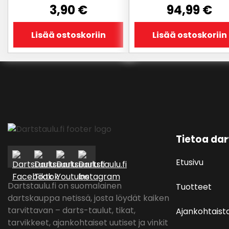
3,90
€
94,99
€
Lisää ostoskoriin
Lisää ostoskoriin
Tietoa dar
Etusivu
Dartstaulu.fi on suomalainen
Tuotteet
dartskauppa netissä, josta löydät kaiken
tarvittavan – darts-taulut, tikat,
Ajankohtaist
tarvikkeet, ajankohtaiset uutiset ja vinkit