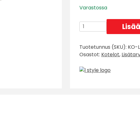
Varastossa
L-
Lisää
Style
L-
Tuotetunnus (SKU):
KO-L
Case
Osastot:
Kotelot
,
Lisätar
Kotelo
sulille
määrä