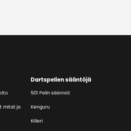
Dartspelien sääntöjä
olto
501 Pelin säännöt
t mitat ja
Kenguru
Killeri