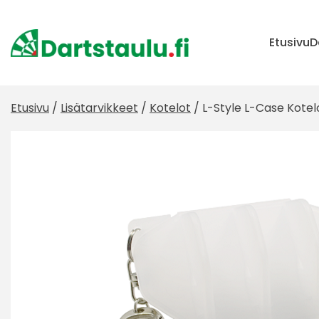
Skip
to
content
Etusivu
D
Etusivu
/
Lisätarvikkeet
/
Kotelot
/ L-Style L-Case Kotelo 