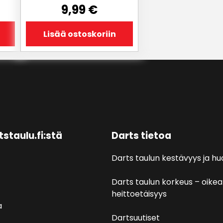
9,99
€
Lisää ostoskoriin
tstaulu.fi:stä
Darts tietoa
Darts taulun kestävyys ja hu
Darts taulun korkeus – oikea
heittoetäisyys
a
Dartsuutiset