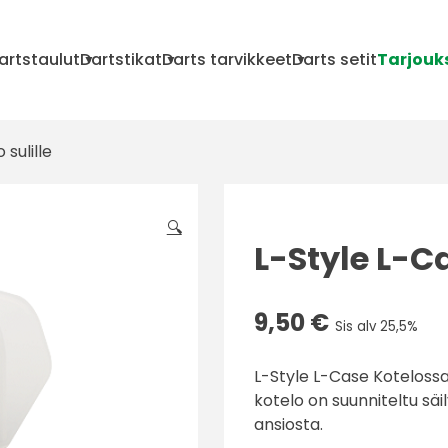
artstaulut
Dartstikat
Darts tarvikkeet
Darts setit
Tarjouk
sulille
🔍
L-Style L-Ca
9,50
€
Sis alv 25,5%
L-Style L-Case Kotelossa
kotelo on suunniteltu s
ansiosta.