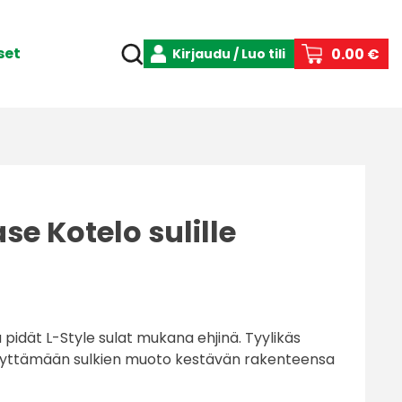
set
0.00 €
Kirjaudu / Luo tili
se Kotelo sulille
 pidät L-Style sulat mukana ehjinä. Tyylikäs
äilyttämään sulkien muoto kestävän rakenteensa