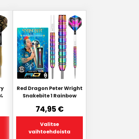
Tällä
tuotteella
on
useampi
muunnelma.
Voit
tehdä
valinnat
tuotteen
sivulla.
ry
Red Dragon Peter Wright
%
Snakebite 1 Rainbow
74,95
€
Valitse
vaihtoehdoista