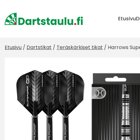
Skip
to
content
Etusivu
D
Etusivu
/
Dartstikat
/
Teräskärkiset tikat
/ Harrows Sup