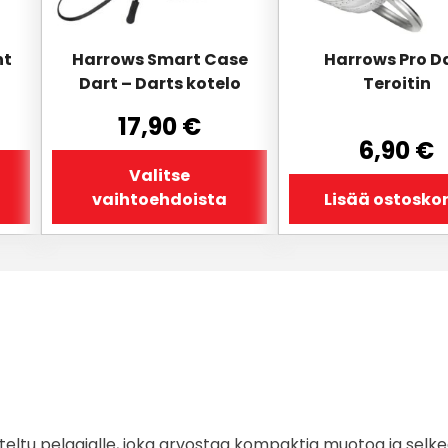
tuotteen
sivulla.
nt
Harrows Smart Case
Harrows Pro D
Dart – Darts kotelo
Teroitin
17,90
€
6,90
€
Valitse
vaihtoehdoista
Lisää ostoskor
teltu pelaajalle, joka arvostaa kompaktia muotoa ja se