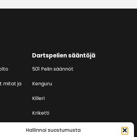
Dartspelien sääntöjä
olto
501 Pelin säännöt
t mitat ja
Kenguru
Killeri
Kriketti
Rundi
Hallinnoi suostumusta