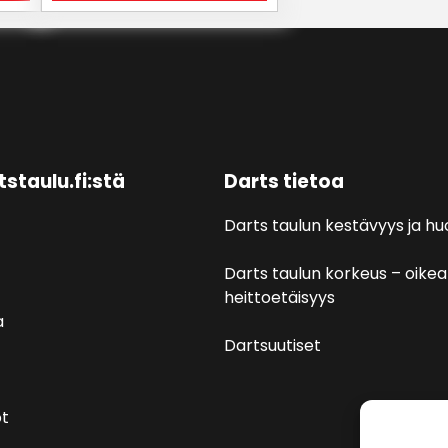
tstaulu.fi:stä
Darts tietoa
Darts taulun kestävyys ja hu
Darts taulun korkeus – oikea
heittoetäisyys
a
Dartsuutiset
t