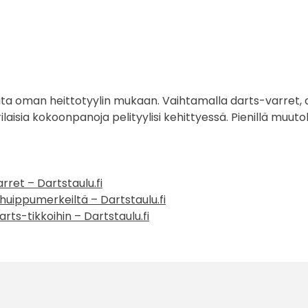
 oman heittotyylin mukaan. Vaihtamalla darts-varret, dar
aisia kokoonpanoja pelityylisi kehittyessä. Pienillä muutoks
arret – Dartstaulu.fi
e huippumerkeiltä – Dartstaulu.fi
rts-tikkoihin – Dartstaulu.fi