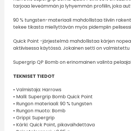
tarjoaa leveämmän ja lyhyemmän profiilin, joka aut
90 % tungsten-materiaali mahdollistaa tiiviin rake
tekee tikasta miellyttävän myös pidempiin pelisessi
Quick Point -järjestelmä mahdollistaa kärjen nopean
aktiivisessa käytössä. Jokainen setti on valmistettu
Supergrip QP Bomb on erinomainen valinta pelaajal
TEKNISET TIEDOT
• Valmistaja:
Harrows
• Malli: Supergrip Bomb Quick Point
• Rungon materiaali: 90 % tungsten
• Rungon muoto: Bomb
• Grippi: Supergrip
• Kärki: Quick Point, pikavaihdettava