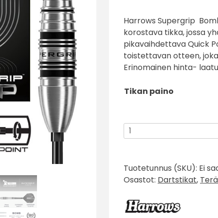
asiakkaan
Harrows Supergrip Bomb 
arvotukseen.
korostava tikka, jossa 
pikavaihdettava Quick Po
toistettavan otteen, jok
Erinomainen hinta- laatu
Tikan paino
Harrows
Supergrip
Bomb
Quick
Tuotetunnus (SKU):
Ei sa
Point
Osastot:
Dartstikat
,
Terä
90%
määrä