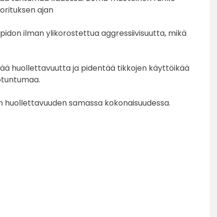
orituksen ajan
idon ilman ylikorostettua aggressiivisuutta, mikä
sää huollettavuutta ja pidentää tikkojen käyttöikää
totuntumaa.
pon huollettavuuden samassa kokonaisuudessa.