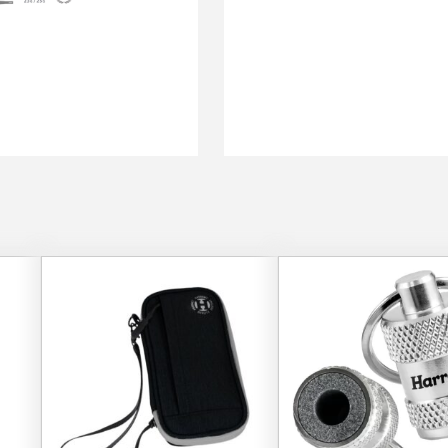
Tällä
tuotteella
on
useampi
muunnelma.
Voit
tehdä
valinnat