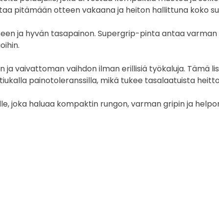
taa pitämään otteen vakaana ja heiton hallittuna koko su
nteen ja hyvän tasapainon. Supergrip-pinta antaa varman p
oihin.
 ja vaivattoman vaihdon ilman erillisiä työkaluja. Tämä li
 tiukalla painotoleranssilla, mikä tukee tasalaatuista heit
le, joka haluaa kompaktin rungon, varman gripin ja hel