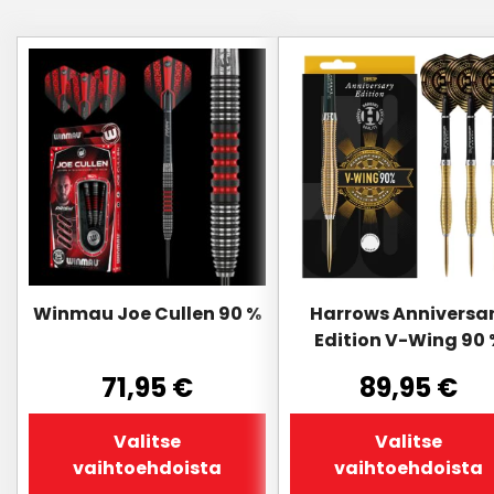
Tällä
Tällä
tuotteella
tuotteella
on
on
useampi
useampi
muunnelma.
muunnelma.
Voit
Voit
tehdä
tehdä
valinnat
valinnat
tuotteen
tuotteen
sivulla.
sivulla.
Winmau Joe Cullen 90 %
Harrows Anniversa
Edition V-Wing 90 
71,95
€
89,95
€
Valitse
Valitse
vaihtoehdoista
vaihtoehdoista