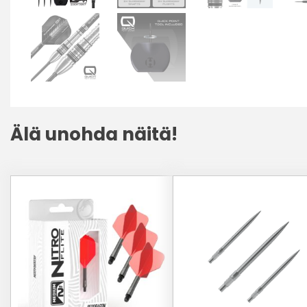
Älä unohda näitä!
Tällä
Tällä
tuotteella
tuotteella
on
on
useampi
useampi
muunnelma.
muunnelma.
Voit
Voit
tehdä
tehdä
valinnat
valinnat