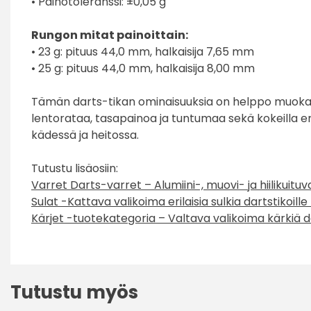
• Painotoleranssi: ±0,05 g
Rungon mitat painoittain:
• 23 g: pituus 44,0 mm, halkaisija 7,65 mm
• 25 g: pituus 44,0 mm, halkaisija 8,00 mm
Tämän darts-tikan ominaisuuksia on helppo muokata
lentorataa, tasapainoa ja tuntumaa sekä kokeilla eril
kädessä ja heitossa.
Tutustu lisäosiin:
Varret Darts-varret – Alumiini-, muovi- ja hiilikuituv
Sulat -Kattava valikoima erilaisia sulkia dartstikoill
Kärjet -tuotekategoria – Valtava valikoima kärkiä da
Tutustu myös