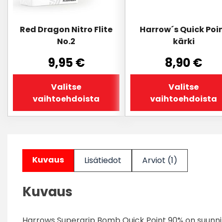
tuotteen
tuotteen
sivulla.
sivulla.
Red Dragon Nitro Flite
Harrow´s Quick Poi
No.2
kärki
9,95
€
8,90
€
Valitse
Valitse
vaihtoehdoista
vaihtoehdoista
Kuvaus
Lisätiedot
Arviot (1)
Kuvaus
Harrows Supergrip Bomb Quick Point 90% on suunni