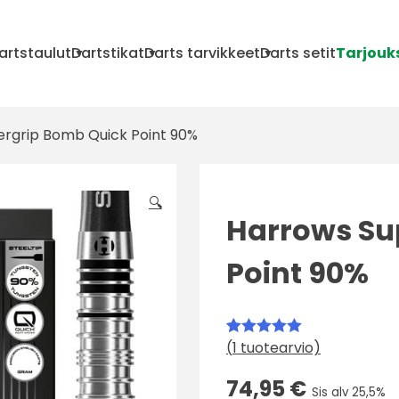
artstaulut
Dartstikat
Darts tarvikkeet
Darts setit
Tarjouk
ergrip Bomb Quick Point 90%
🔍
Harrows Su
Point 90%
(
1
tuotearvio)
Arvio
1
5.00
5:stä
74,95
€
Sis alv 25,5%
perustuen