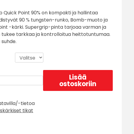
Quick Point 90% on kompakti ja hallintaa
yhdistyvät 90 % tungsten-runko, Bomb-muoto ja
int -kärki. Supergrip-pinta tarjoaa varman ja
a tukee tarkkaa ja kontrolloitua heittotuntumaa.
 suhde.
Lisää
ostoskoriin
atavilla/-tietoa
skärkiset tikat