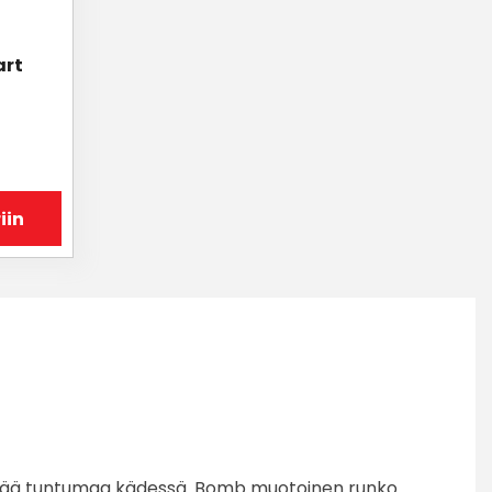
art
iin
lkeää tuntumaa kädessä. Bomb muotoinen runko