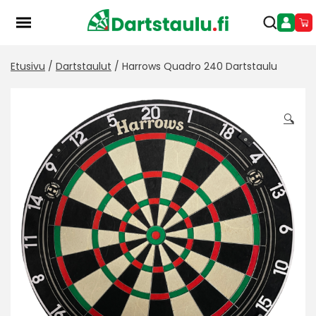
Skip
to
content
Etusivu
/
Dartstaulut
/ Harrows Quadro 240 Dartstaulu
🔍