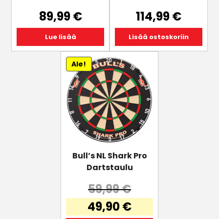
89,99
€
114,99
€
Lue lisää
Lisää ostoskoriin
Ale!
Bull’s NL Shark Pro
Dartstaulu
59,99
€
Alkuperäinen
49,90
€
hinta