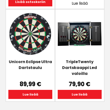
Lisää ostoskoriin
Lue lisää
Unicorn Eclipse Ultra
TripleTwenty
Dartstaulu
Dartskaappi Led
valoilla
89,99
€
79,90
€
Lue lisää
Lue lisää