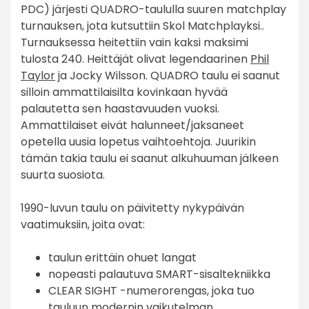
PDC) järjesti QUADRO-taululla suuren matchplay
turnauksen, jota kutsuttiin Skol Matchplayksi..
Turnauksessa heitettiin vain kaksi maksimi
tulosta 240. Heittäjät olivat legendaarinen
Phil
Taylor
ja Jocky Wilsson. QUADRO taulu ei saanut
silloin ammattilaisilta kovinkaan hyvää
palautetta sen haastavuuden vuoksi.
Ammattilaiset eivät halunneet/jaksaneet
opetella uusia lopetus vaihtoehtoja. Juurikin
tämän takia taulu ei saanut alkuhuuman jälkeen
suurta suosiota.
1990-luvun taulu on päivitetty nykypäivän
vaatimuksiin, joita ovat:
taulun erittäin ohuet langat
nopeasti palautuva SMART-sisaltekniikka
CLEAR SIGHT -numerorengas, joka tuo
tauluun modernin vaikutelman