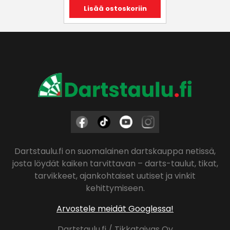
Nykyinen
oli:
Lisää ostoskoriin
hinta
59,99 €.
on:
49,90 €.
Dartstaulu.fi on suomalainen dartskauppa netissä,
josta löydät kaiken tarvittavan – darts-taulut, tikat,
tarvikkeet, ajankohtaiset uutiset ja vinkit
kehittymiseen.
Arvostele meidät Googlessa!
Dartstaulu.fi / Tikkataivas Oy