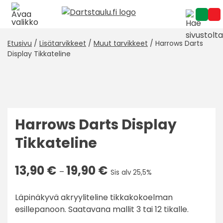
Skip
to
content
Etusivu
/
Lisätarvikkeet
/
Muut tarvikkeet
/ Harrows Darts
Display Tikkateline
Harrows Darts Display
Tikkateline
Hintaluokka:
13,90
€
19,90
€
–
Sis alv 25,5%
13,90 €
-
Läpinäkyvä akryyliteline tikkakokoelman
19,90 €
esillepanoon. Saatavana mallit 3 tai 12 tikalle.