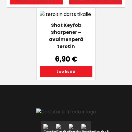
tuotteen
sivulla.
Shot Keyfob
Sharpener –
avaimenperä
terotin
6,90
€
Lue lisää