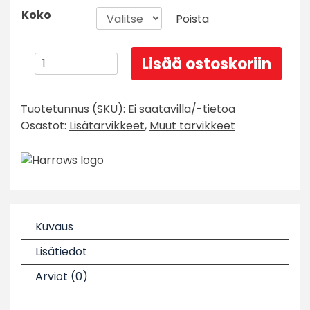
Koko
Poista
Harrows
Lisää ostoskoriin
Darts
Display
Tuotetunnus (SKU):
Ei saatavilla/-tietoa
Tikkateline
Osastot:
Lisätarvikkeet
,
Muut tarvikkeet
määrä
Kuvaus
Lisätiedot
Arviot (0)