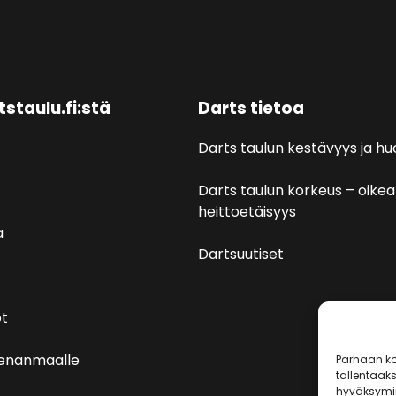
tstaulu.fi:stä
Darts tietoa
Darts taulun kestävyys ja hu
Darts taulun korkeus – oikea
heittoetäisyys
a
Dartsuutiset
t
venanmaalle
Parhaan ko
tallentaak
hyväksymin