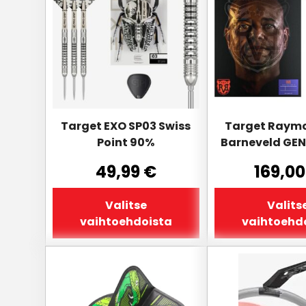
on
on
useampi
useampi
muunnelma.
muunnelma.
Voit
Voit
tehdä
tehdä
valinnat
valinnat
tuotteen
tuotteen
sivulla.
sivulla.
Target EXO SP03 Swiss
Target Raym
Point 90%
Barneveld GEN
49,99
€
169,0
Valitse
Valits
vaihtoehdoista
vaihtoehd