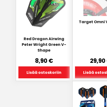
Target Omni 
Red Dragon Airwing
Peter Wright Green V-
Shape
8,90
€
29,90
Lisää ostoskoriin
Lisää ostos
Tällä
tuotteella
on
useampi