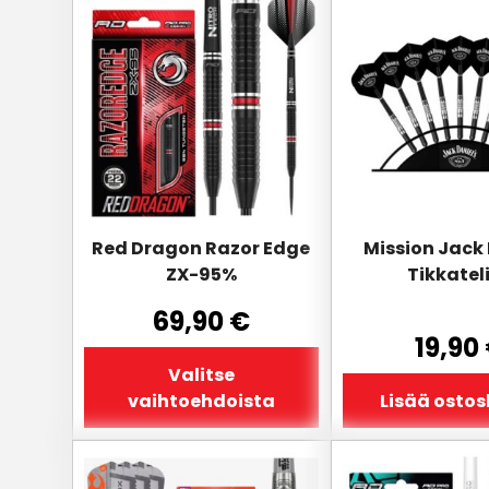
tuotteella
on
useampi
muunnelma.
Voit
tehdä
valinnat
tuotteen
sivulla.
Red Dragon Razor Edge
Mission Jack 
ZX-95%
Tikkatel
69,90
€
19,90
Valitse
vaihtoehdoista
Lisää ostos
Tällä
Tällä