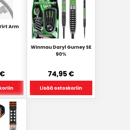
Virt Arm
Winmau Daryl Gurney SE
90%
€
74,95
€
koriin
Lisää ostoskoriin