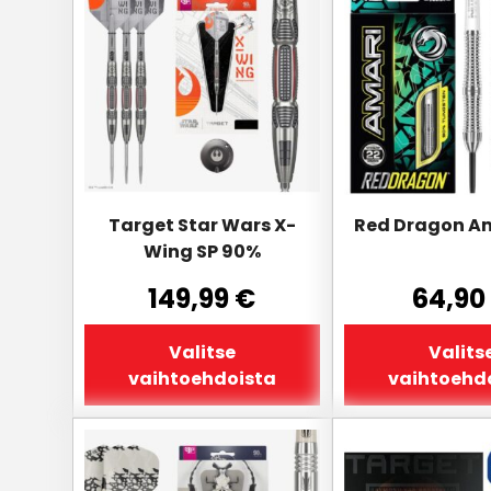
tuotteella
tuotteella
on
on
useampi
useampi
muunnelma.
muunnelma.
Voit
Voit
tehdä
tehdä
valinnat
valinnat
tuotteen
tuotteen
sivulla.
sivulla.
Target Star Wars X-
Red Dragon A
Wing SP 90%
149,99
€
64,90
Valitse
Valits
vaihtoehdoista
vaihtoehd
Tällä
Tällä
tuotteella
tuotteella