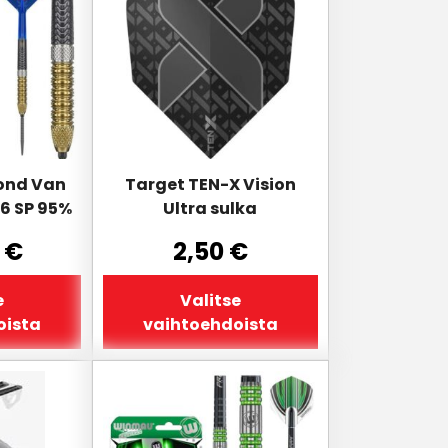
on
useampi
muunnelma.
Voit
tehdä
valinnat
tuotteen
sivulla.
ond Van
Target TEN-X Vision
6 SP 95%
Ultra sulka
0
€
2,50
€
e
Valitse
oista
vaihtoehdoista