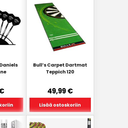
Daniels
Bull’s Carpet Dartmat
ine
Teppich 120
€
49,99
€
koriin
Lisää ostoskoriin
Tällä