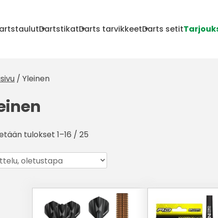
artstaulut
Dartstikat
Darts tarvikkeet
Darts setit
Tarjouk
sivu
/ Yleinen
einen
etään tulokset 1–16 / 25
Tällä
Tällä
tuotteella
tuotteella