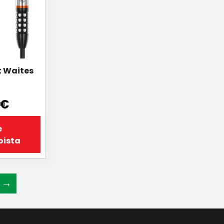
 Waites
€
e
oista
→