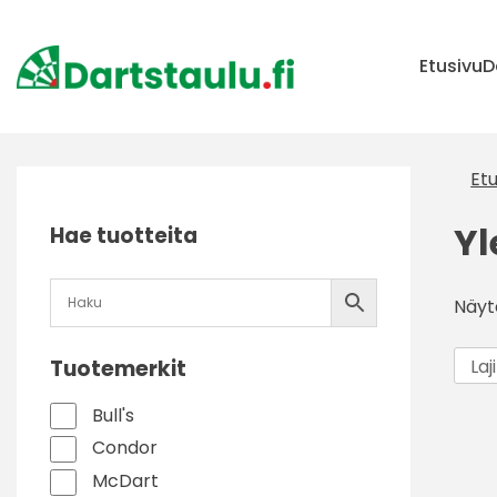
Skip
to
content
Etusivu
D
Etu
Yl
Hae tuotteita
Näyt
Tuotemerkit
Bull's
Condor
McDart