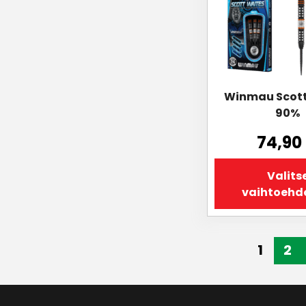
muunnelma.
Voit
tehdä
valinnat
tuotteen
sivulla.
Winmau Scott
90%
74,90
Valits
vaihtoehd
1
2