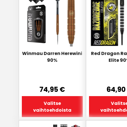
on
on
useampi
useampi
muunnelma.
muunnelma.
Voit
Voit
tehdä
tehdä
valinnat
valinnat
tuotteen
tuotteen
sivulla.
sivulla.
Winmau Darren Herewini
Red Dragon Ra
90%
Elite 9
74,95
€
64,90
Valitse
Valits
vaihtoehdoista
vaihtoehd
Tällä