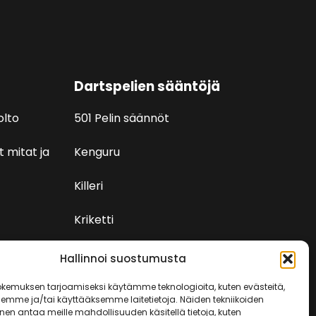
Dartspelien sääntöjä
olto
501 Pelin säännöt
t mitat ja
Kenguru
Killeri
Kriketti
Rundi
Hallinnoi suostumusta
kemuksen tarjoamiseksi käytämme teknologioita, kuten evästeitä,
semme ja/tai käyttääksemme laitetietoja. Näiden tekniikoiden
en antaa meille mahdollisuuden käsitellä tietoja, kuten