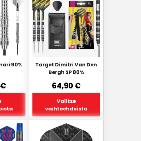
tuotteella
on
useampi
muunnelma.
Voit
tehdä
valinnat
tuotteen
sivulla.
mari 90%
Target Dimitri Van Den
Bergh SP 80%
€
64,90
€
e
Valitse
oista
vaihtoehdoista
Tällä
tuotteella