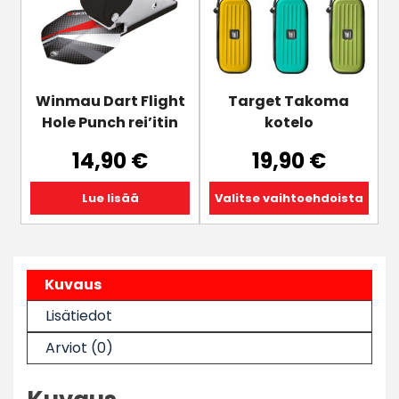
muunnelma.
Voit
tehdä
valinnat
tuotteen
Winmau Dart Flight
Target Takoma
sivulla.
Hole Punch rei’itin
kotelo
14,90
€
19,90
€
Lue lisää
Valitse vaihtoehdoista
Kuvaus
Lisätiedot
Arviot (0)