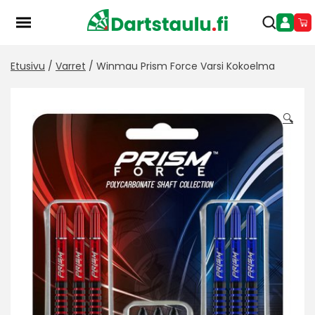
Skip
to
content
Etusivu
/
Varret
/ Winmau Prism Force Varsi Kokoelma
🔍