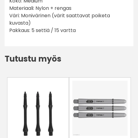
Koko: Medium
Materiaali: Nylon + rengas
Väri: Monivärinen (värit saattavat poiketa
kuvasta)
Pakkaus: 5 settiä / 15 vartta
Tutustu myös
Tällä
Tällä
tuotteella
tuotteella
on
on
useampi
useampi
muunnelma.
muunnelma.
Voit
Voit
tehdä
tehdä
valinnat
valinnat