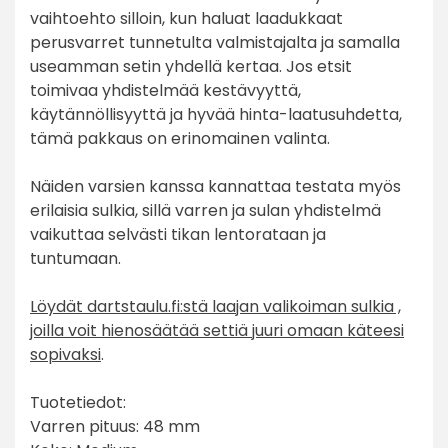
vaihtoehto silloin, kun haluat laadukkaat
perusvarret tunnetulta valmistajalta ja samalla
useamman setin yhdellä kertaa. Jos etsit
toimivaa yhdistelmää kestävyyttä,
käytännöllisyyttä ja hyvää hinta-laatusuhdetta,
tämä pakkaus on erinomainen valinta.
Näiden varsien kanssa kannattaa testata myös
erilaisia sulkia, sillä varren ja sulan yhdistelmä
vaikuttaa selvästi tikan lentorataan ja
tuntumaan.
Löydät dartstaulu.fi:stä laajan valikoiman sulkia ,
joilla voit hienosäätää settiä juuri omaan käteesi
sopivaksi
.
Tuotetiedot:
Varren pituus: 48 mm