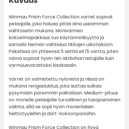
Kuvaus
Winmau Prism Force Collection varret sopivat
pelaajalle, joka haluaa pitää aina useamman
vaihtosetin mukana. Monivärinen
kokoelmapakkaus tuo käytännöllisyyttä ja
samalla hieman vaihtelua tikkojen ulkonäköön.
Paketissa on yhteensä 5 settiä eli 15 vartta, joten
nämä sopivat hyvin niin aktiiviharrastajalle kuin
varmuusvarastoksi kisakassiin.
Varret on valmistettu nylonista ja niissä on
mukana rengaslukitus, joka auttaa sulkaa
pysymään paremmin paikallaan. Medium-pituus
on monelle pelaajalle turvallinen ja tasapainoinen
valinta, sillä se sopii hyvin monenlaisiin
heittotyyleihin ja dart-kokoonpanoihin.
Winmau Prism Force Collection on hyvä