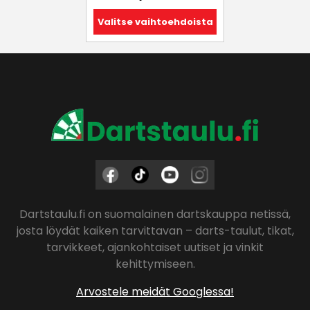
Valitse vaihtoehdoista
Dartstaulu.fi on suomalainen dartskauppa netissä,
josta löydät kaiken tarvittavan – darts-taulut, tikat,
tarvikkeet, ajankohtaiset uutiset ja vinkit
kehittymiseen.
Arvostele meidät Googlessa!