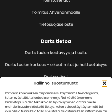
Toimitusehdot
Toimitus Ahvenanmaalle
Tietosuojaseloste
Darts tietoa
Darts taulun kestävyys ja huolto
Darts taulun korkeus – oikeat mitat ja heittoetäisyys
Dartsuutiset
Hallinnoi suostumusta
Dartspelien sääntöjä
Parhaan kokemuksen tarjoamiseksi käytämme teknologioita,
kuten evästeitä, tallentaaksemme ja/tai käyttääksemme
laitetietoja. Näiden tekniikoiden hyväksyminen antaa meille
501 Pelin säännöt
mahdollisuuden käsitellä tietoja, kuten selauskäyttäytymistä tai
yksilöllisiä tunnuksia tällä sivustolla. Suostumuksen jättäminen tai