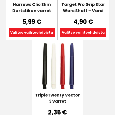
tuotteen
tuotteen
Harrows Clic Slim
Target Pro Grip Star
sivulla.
sivulla.
Dartstikan varret
Wars Shaft – Varsi
5,99
€
4,90
€
Valitse vaihtoehdoista
Valitse vaihtoehdoista
Tällä
tuotteella
on
useampi
muunnelma.
Voit
tehdä
valinnat
tuotteen
TripleTwenty Vector
sivulla.
3 varret
2,35
€