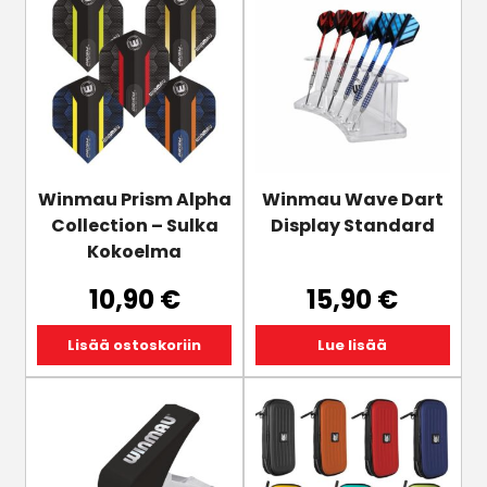
Winmau Prism Alpha
Winmau Wave Dart
Collection – Sulka
Display Standard
Kokoelma
10,90
€
15,90
€
Lisää ostoskoriin
Lue lisää
Tällä
tuotteella
on
useampi