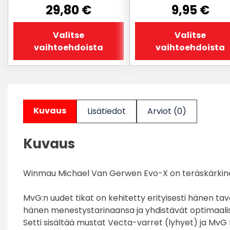
29,80
€
9,95
€
Valitse
Valitse
vaihtoehdoista
vaihtoehdoista
Kuvaus
Lisätiedot
Arviot (0)
Kuvaus
Winmau Michael Van Gerwen Evo-X on teräskärkinen
MvG:n uudet tikat on kehitetty erityisesti hänen ta
hänen menestystarinaansa ja yhdistävät optimaalisen 
Setti sisältää mustat Vecta-varret (lyhyet) ja MvG 