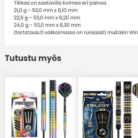
Tikkaa on saatavilla kolmea eri painoa.
21,0 g – 53,0 mm x 6,10 mm
22,5 g – 53,0 mm x 6,20 mm
24,0 g – 53,0 mm x 6,30 mm
Dartstaulu.fi valikoimassa on runsaasti muitakin Win
Tutustu myös
Tällä
Tällä
tuotteella
tuotteella
on
on
useampi
useampi
muunnelma.
muunnelma.
Voit
Voit
tehdä
tehdä
valinnat
valinnat