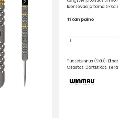
tungstenpitoisuus on 90%
luontevaa ja tämä tikka sop
Tikan paino
Winmau
Michael
Van
Gerwen
Tuotetunnus (SKU):
Ei sa
Evo-
Osastot:
Dartstikat
,
Terä
X
90
%
määrä