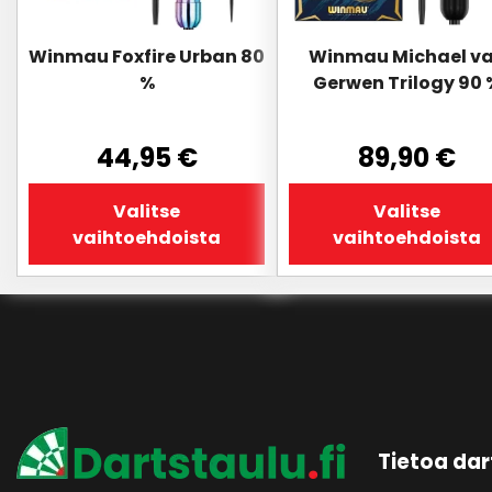
tuotteen
tuotteen
sivulla.
sivulla.
Winmau Foxfire Urban 80
Winmau Michael v
%
Gerwen Trilogy 90 
44,95
€
89,90
€
Valitse
Valitse
vaihtoehdoista
vaihtoehdoista
Tietoa dar