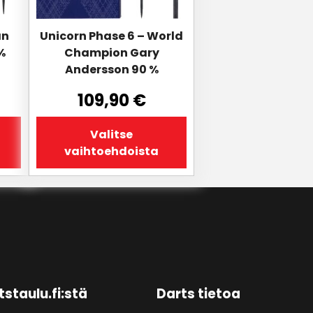
tuotteen
sivulla.
an
Unicorn Phase 6 – World
%
Champion Gary
Andersson 90 %
109,90
€
Valitse
vaihtoehdoista
tstaulu.fi:stä
Darts tietoa