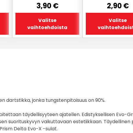
3,90
€
2,90
€
Valitse
Valitse
vaihtoehdoista
vaihtoehdois
 dartstikka, jonka tungstenpitoisuus on 90%.
voitettaan täydellisyyteen ajatellen. Edistyksellisen Evo
suorituskyvyn vaikuttavaan estetiikkaan. Täydellinen pelaa
Prism Delta Evo-X -sulat.