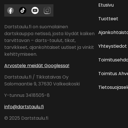
Etusivu
Tuotteet
Dartstaulu.fi on suomalainen
Ajankohtaist
dartskauppa netissä, josta löydät kaiken
tarvittavan – darts-taulut, tikat,
Yhteystiedot
tarvikkeet, ajankohtaiset uutiset ja vinkit
kehittymiseen.
Toimitusehdo
Arvostele meidät Googlessa!
Toimitus Ah
Dartstaulu.fi / Tikkataivas Oy
Salomaantie 9, 37630 Valkeakoski
Tietosuojase
Y-tunnus 3418505-8
info@dartstaulu.fi
© 2025 Dartstaulu.fi