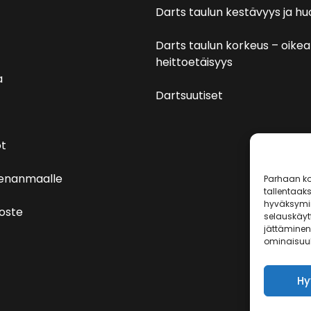
Darts taulun kestävyys ja hu
Darts taulun korkeus – oikea
heittoetäisyys
a
Dartsuutiset
t
venanmaalle
Parhaan ko
tallentaak
hyväksymin
loste
selauskäytt
jättäminen 
ominaisuuks
Hy