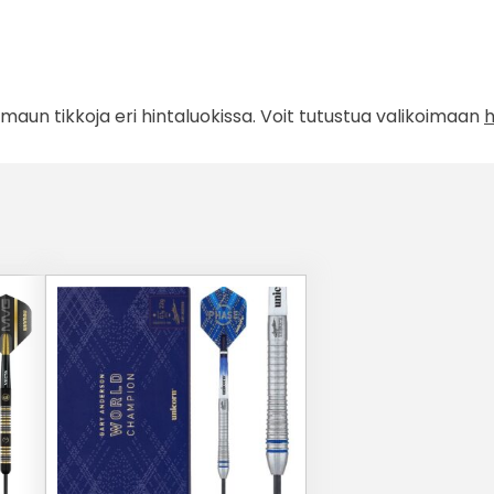
maun tikkoja eri hintaluokissa. Voit tutustua valikoimaan
h
Tällä
tuotteella
on
useampi
muunnelma.
Voit
tehdä
valinnat