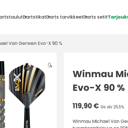
artstaulut
Dartstikat
Darts tarvikkeet
Darts setit
Tarjouk
ael Van Gerwen Evo-X 90 %
🔍
Winmau Mi
Evo-X 90 %
119,90
€
Sis alv 25,5%
Winmau Michael Van Gerw