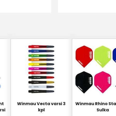
Tällä
Tällä
tuotteella
tuotteella
on
on
useampi
useampi
muunnelma.
muunnelma.
Voit
Voit
tehdä
tehdä
valinnat
valinnat
tuotteen
tuotteen
sivulla.
sivulla.
ht
Winmau Vecta varsi 3
Winmau Rhino St
rsi
kpl
Sulka