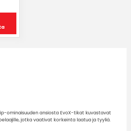
ta
-Grip-ominaisuuden ansiosta EvoX-tikat kuvastavat
jille, jotka vaativat korkeinta laatua ja tyyliä.