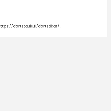
ttps://dartstaulu.fi/dartstikat/
.