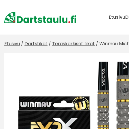
Skip
to
content
Etusivu
D
Etusivu
/
Dartstikat
/
Teräskärkiset tikat
/ Winmau Mich