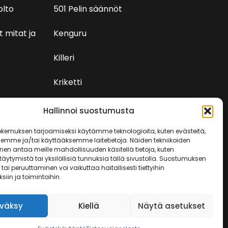
olto
501 Pelin säännöt
t mitat ja
Kenguru
Killeri
Kriketti
Rundi
Hallinnoi suostumusta
kemuksen tarjoamiseksi käytämme teknologioita, kuten evästeitä,
semme ja/tai käyttääksemme laitetietoja. Näiden tekniikoiden
en antaa meille mahdollisuuden käsitellä tietoja, kuten
äytymistä tai yksilöllisiä tunnuksia tällä sivustolla. Suostumuksen
tai peruuttaminen voi vaikuttaa haitallisesti tiettyihin
iin ja toimintoihin.
väksy
Kiellä
Näytä asetukset