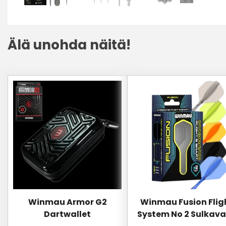
Älä unohda näitä!
Tällä
Tällä
tuotteella
tuotteella
on
on
useampi
useampi
muunnelma.
muunnelma.
Voit
Voit
tehdä
tehdä
valinnat
valinnat
tuotteen
tuotteen
sivulla.
sivulla.
Winmau Armor G2
Winmau Fusion Flig
Dartwallet
System No 2 Sulkava