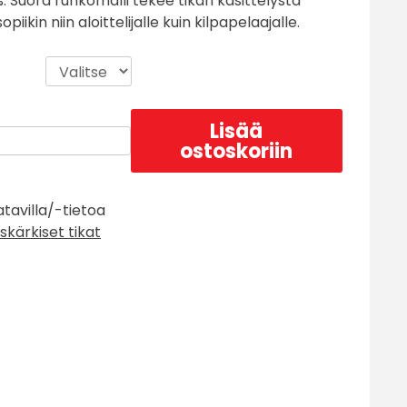
. Suora runkomalli tekee tikan käsittelystä
iikin niin aloittelijalle kuin kilpapelaajalle.
Lisää
ostoskoriin
atavilla/-tietoa
skärkiset tikat