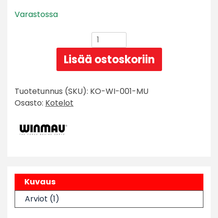
perustuen
Varastossa
asiakkaan
arvotukseen.
Winmau
Blade
Lisää ostoskoriin
6
tikkakotelo
määrä
Tuotetunnus (SKU):
KO-WI-001-MU
Osasto:
Kotelot
Kuvaus
Arviot (1)