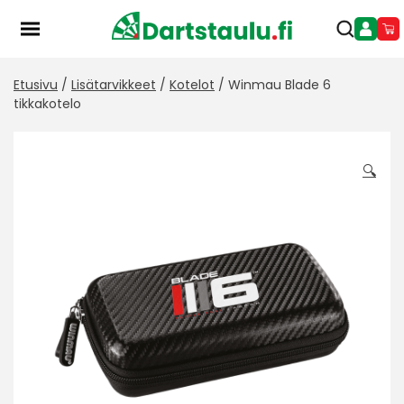
Skip
to
content
Etusivu
/
Lisätarvikkeet
/
Kotelot
/ Winmau Blade 6
tikkakotelo
🔍