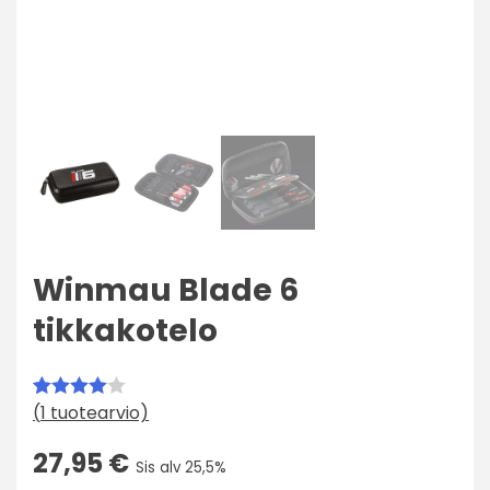
Winmau Blade 6
tikkakotelo
(
1
tuotearvio)
Arvio
1
4.00
27,95
€
Sis alv 25,5%
5:stä