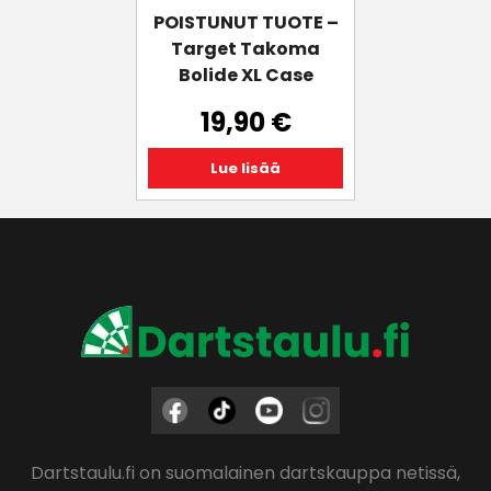
POISTUNUT TUOTE –
Target Takoma
Bolide XL Case
19,90
€
Lue lisää
Dartstaulu.fi on suomalainen dartskauppa netissä,