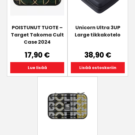
POISTUNUT TUOTE –
Unicorn Ultra 3UP
Target Takoma Cult
Large tikkakotelo
Case 2024
17,90
€
38,90
€
Lue lisää
Lisää ostoskoriin