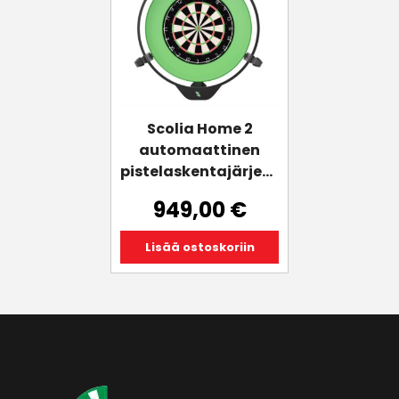
Scolia Home 2
automaattinen
pistelaskentajärjestelmä
949,00
€
Lisää ostoskoriin