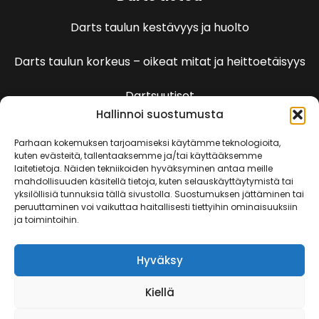
Darts taulun kestävyys ja huolto
Darts taulun korkeus – oikeat mitat ja heittoetäisyys
Dartsuutiset
Hallinnoi suostumusta
Dartspelien sääntöjä
Parhaan kokemuksen tarjoamiseksi käytämme teknologioita,
kuten evästeitä, tallentaaksemme ja/tai käyttääksemme
laitetietoja. Näiden tekniikoiden hyväksyminen antaa meille
501 Pelin säännöt
mahdollisuuden käsitellä tietoja, kuten selauskäyttäytymistä tai
yksilöllisiä tunnuksia tällä sivustolla. Suostumuksen jättäminen tai
peruuttaminen voi vaikuttaa haitallisesti tiettyihin ominaisuuksiin
Kenguru
ja toimintoihin.
Killeri
Hyväksy
Kriketti
Kiellä
Rundi