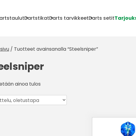
artstaulut
Dartstikat
Darts tarvikkeet
Darts setit
Tarjouk
sivu
/ Tuotteet avainsanalla “Steelsniper”
eelsniper
etään ainoa tulos