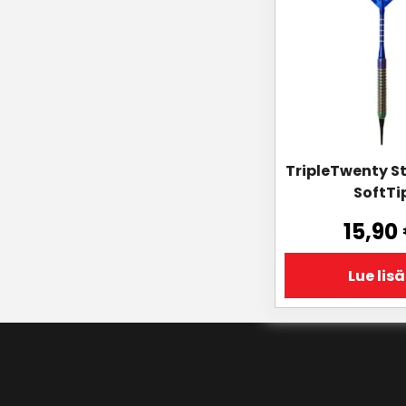
TripleTwenty St
SoftTi
15,90
Lue lis