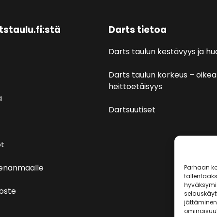
tstaulu.fi:stä
Darts tietoa
Darts taulun kestävyys ja hu
Darts taulun korkeus – oikea
heittoetäisyys
a
Dartsuutiset
t
venanmaalle
Parhaan ko
tallentaak
hyväksymin
loste
selauskäytt
jättäminen 
ominaisuuks