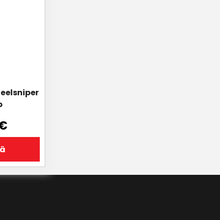
eelsniper
p
€
ää