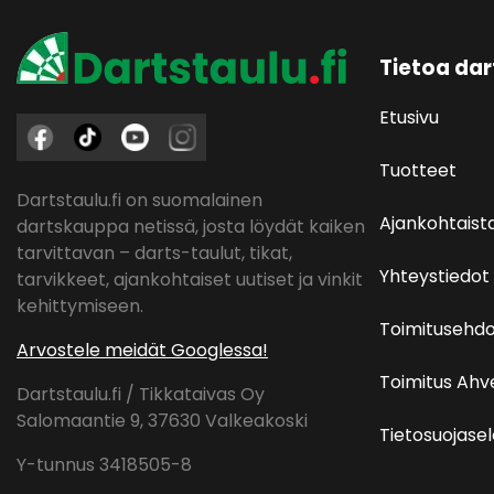
Tietoa dar
Etusivu
Tuotteet
Dartstaulu.fi on suomalainen
Ajankohtaist
dartskauppa netissä, josta löydät kaiken
tarvittavan – darts-taulut, tikat,
Yhteystiedot
tarvikkeet, ajankohtaiset uutiset ja vinkit
kehittymiseen.
Toimitusehdo
Arvostele meidät Googlessa!
Toimitus Ah
Dartstaulu.fi / Tikkataivas Oy
Salomaantie 9, 37630 Valkeakoski
Tietosuojase
Y-tunnus 3418505-8