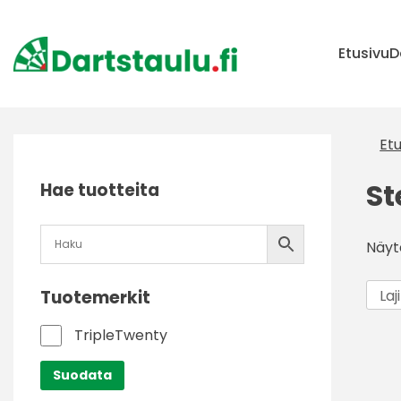
Skip
to
content
Etusivu
D
Etu
St
Hae tuotteita
Näyt
Tuotemerkit
TripleTwenty
Suodata