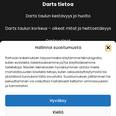
Darts tietoa
Darts taulun kestävyys ja huolto
Darts taulun korkeus – oikeat mitat ja heittoetäisyys
Dartsuutiset
Hallinnoi suostumusta
Dartspelien sääntöjä
Parhaan kokemuksen tarjoamiseksi käytämme teknologioita,
kuten evästeitä, tallentaaksemme ja/tai käyttääksemme
laitetietoja. Näiden tekniikoiden hyväksyminen antaa meille
501 Pelin säännöt
mahdollisuuden käsitellä tietoja, kuten selauskäyttäytymistä tai
yksilöllisiä tunnuksia tällä sivustolla. Suostumuksen jättäminen tai
peruuttaminen voi vaikuttaa haitallisesti tiettyihin ominaisuuksiin
Kenguru
ja toimintoihin.
Killeri
Hyväksy
Kriketti
Kiellä