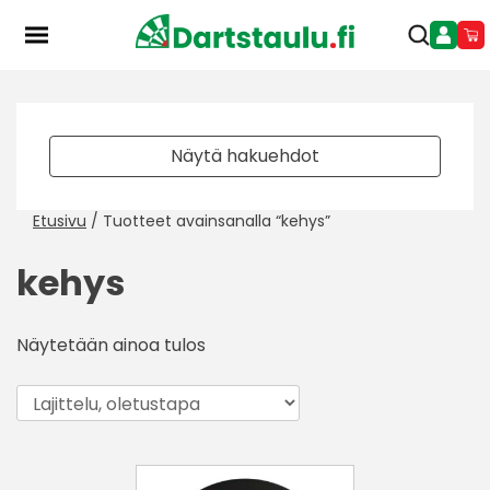
Skip
to
content
Näytä hakuehdot
Etusivu
/ Tuotteet avainsanalla “kehys”
kehys
Näytetään ainoa tulos