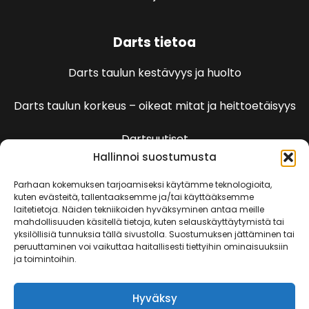
Darts tietoa
Darts taulun kestävyys ja huolto
Darts taulun korkeus – oikeat mitat ja heittoetäisyys
Dartsuutiset
Hallinnoi suostumusta
Dartspelien sääntöjä
Parhaan kokemuksen tarjoamiseksi käytämme teknologioita,
kuten evästeitä, tallentaaksemme ja/tai käyttääksemme
laitetietoja. Näiden tekniikoiden hyväksyminen antaa meille
501 Pelin säännöt
mahdollisuuden käsitellä tietoja, kuten selauskäyttäytymistä tai
yksilöllisiä tunnuksia tällä sivustolla. Suostumuksen jättäminen tai
peruuttaminen voi vaikuttaa haitallisesti tiettyihin ominaisuuksiin
Kenguru
ja toimintoihin.
Killeri
Hyväksy