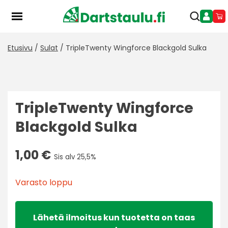
Skip
to
content
Etusivu
/
Sulat
/ TripleTwenty Wingforce Blackgold Sulka
TripleTwenty Wingforce
Blackgold Sulka
1,00
€
Sis alv 25,5%
Varasto loppu
Lähetä ilmoitus kun tuotetta on taas