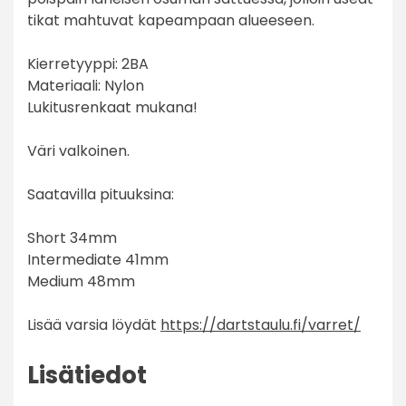
tikat mahtuvat kapeampaan alueeseen.
Kierretyyppi: 2BA
Materiaali: Nylon
Lukitusrenkaat mukana!
Väri valkoinen.
Saatavilla pituuksina:
Short 34mm
Intermediate 41mm
Medium 48mm
Lisää varsia löydät
https://dartstaulu.fi/varret/
Lisätiedot