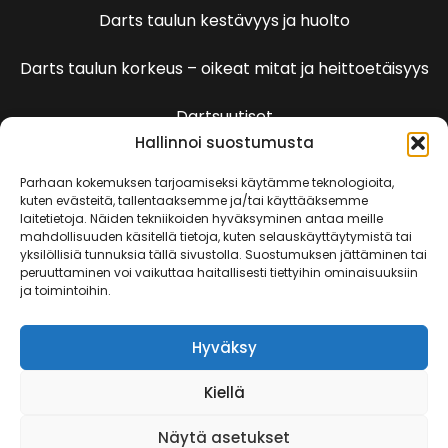
Darts taulun kestävyys ja huolto
Darts taulun korkeus – oikeat mitat ja heittoetäisyys
Dartsuutiset
Hallinnoi suostumusta
Dartspelien sääntöjä
Parhaan kokemuksen tarjoamiseksi käytämme teknologioita,
kuten evästeitä, tallentaaksemme ja/tai käyttääksemme
laitetietoja. Näiden tekniikoiden hyväksyminen antaa meille
501 Pelin säännöt
mahdollisuuden käsitellä tietoja, kuten selauskäyttäytymistä tai
yksilöllisiä tunnuksia tällä sivustolla. Suostumuksen jättäminen tai
peruuttaminen voi vaikuttaa haitallisesti tiettyihin ominaisuuksiin
Kenguru
ja toimintoihin.
Killeri
Hyväksy
Kriketti
Kiellä
Rundi
Näytä asetukset