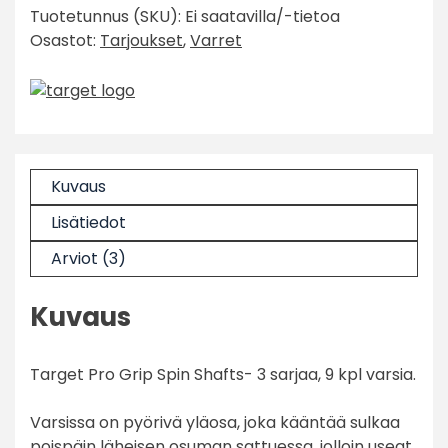
Tuotetunnus (SKU):
Ei saatavilla/-tietoa
Spin
Osastot:
Tarjoukset
,
Varret
Varret
-
3
sarjaa
-
Valkoinen
määrä
Kuvaus
Lisätiedot
Arviot (3)
Kuvaus
Target Pro Grip Spin Shafts- 3 sarjaa, 9 kpl varsia.
Varsissa on pyörivä yläosa, joka kääntää sulkaa
poispäin läheisen osuman sattuessa, jolloin useat