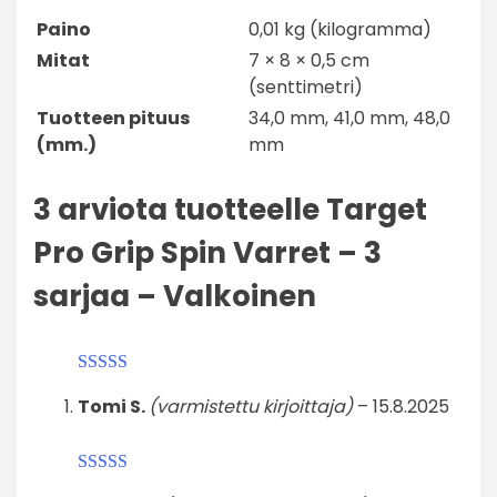
Paino
0,01 kg (kilogramma)
Mitat
7 × 8 × 0,5 cm
(senttimetri)
Tuotteen pituus
34,0 mm, 41,0 mm, 48,0
(mm.)
mm
3 arviota tuotteelle
Target
Pro Grip Spin Varret – 3
sarjaa – Valkoinen
Arvostelu
Tomi S.
(varmistettu kirjoittaja)
–
15.8.2025
tuotteesta:
3
/ 5
Arvostelu