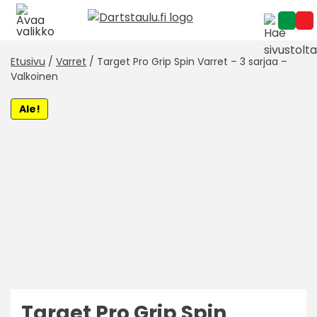
Skip
to
content
Etusivu
/
Varret
/ Target Pro Grip Spin Varret – 3 sarjaa –
Valkoinen
Ale!
Target Pro Grip Spin