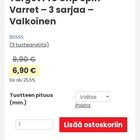
Varret – 3 sarjaa –
Valkoinen
(
3
tuotearviota)
Arvio
3
4.00
5:stä
9,90
€
perustuen
Alkuperäinen
6,90
€
asiakkaan
hinta
arvotukseen.
Nykyinen
Sis alv 25,5%
oli:
hinta
9,90 €.
on:
Tuotteen pituus
6,90 €.
(mm.)
Poista
Target
Lisää ostoskoriin
Pro
Grip