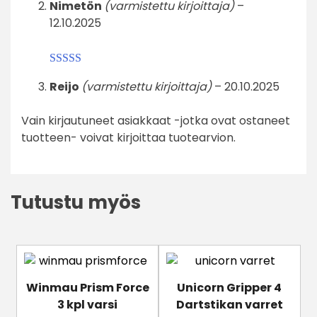
Nimetön
(varmistettu kirjoittaja)
–
tuotteesta:
5
/
12.10.2025
5
Arvostelu
Reijo
(varmistettu kirjoittaja)
–
20.10.2025
tuotteesta:
4
/ 5
Vain kirjautuneet asiakkaat -jotka ovat ostaneet
tuotteen- voivat kirjoittaa tuotearvion.
Tutustu myös
Tällä
Tällä
tuotteella
tuotteella
Winmau Prism Force
Unicorn Gripper 4
on
on
3 kpl varsi
Dartstikan varret
useampi
useampi