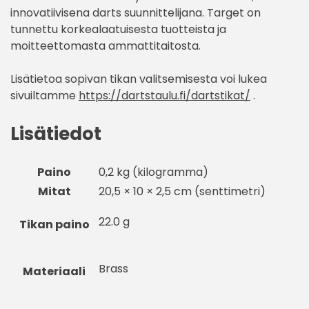
innovatiivisena darts suunnittelijana. Target on
tunnettu korkealaatuisesta tuotteista ja
moitteettomasta ammattitaitosta.
Lisätietoa sopivan tikan valitsemisesta voi lukea
sivuiltamme
https://dartstaulu.fi/dartstikat/
.
Lisätiedot
Paino
0,2 kg (kilogramma)
Mitat
20,5 × 10 × 2,5 cm (senttimetri)
22.0 g
Tikan paino
Brass
Materiaali