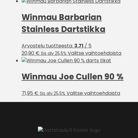
tuotte
on
Winmau Barbarian
useam
muunn
Stainless Dartstikka
Voit
tehdä
valinn
Arvostelu tuotteesta:
3.71
/ 5
tuott
Tällä
20,90
€
Valitse vaihtoehdoista
Sis alv 25,5%
sivulla.
tuottee
on
Winmau Joe Cullen 90 %
useam
muunn
Voit
Tällä
71,95
€
Valitse vaihtoehdoista
Sis alv 25,5%
tehdä
tuottee
valinn
on
tuotte
useamp
sivulla.
muunne
Voit
tehdä