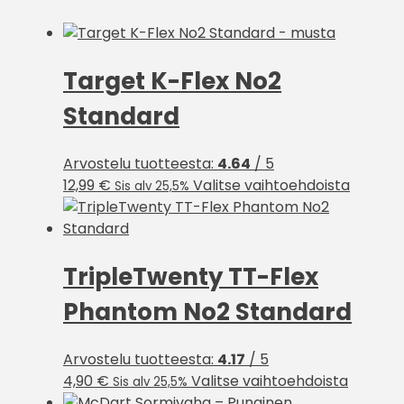
Target K-Flex No2
Standard
Arvostelu tuotteesta:
4.64
/ 5
Tällä
12,99
€
Valitse vaihtoehdoista
Sis alv 25,5%
tuottee
on
useamp
TripleTwenty TT-Flex
muunne
Voit
Phantom No2 Standard
tehdä
valinna
tuotte
Arvostelu tuotteesta:
4.17
/ 5
sivulla.
Tällä
4,90
€
Valitse vaihtoehdoista
Sis alv 25,5%
tuotteel