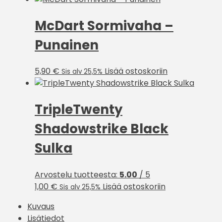
on
McDart Sormivaha –
useamp
muunne
Punainen
Voit
tehdä
valinnat
5,90
€
Lisää ostoskoriin
Sis alv 25,5%
tuottee
sivulla.
TripleTwenty
Shadowstrike Black
Sulka
Arvostelu tuotteesta:
5.00
/ 5
1,00
€
Lisää ostoskoriin
Sis alv 25,5%
Kuvaus
Lisätiedot