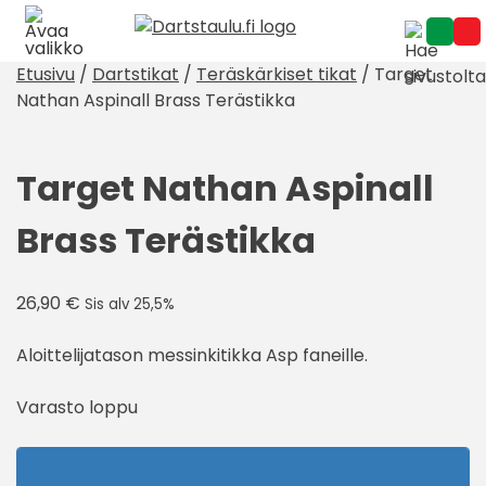
Skip
to
content
Etusivu
/
Dartstikat
/
Teräskärkiset tikat
/ Target
Nathan Aspinall Brass Terästikka
Target Nathan Aspinall
Brass Terästikka
26,90
€
Sis alv 25,5%
Aloittelijatason messinkitikka Asp faneille.
Varasto loppu