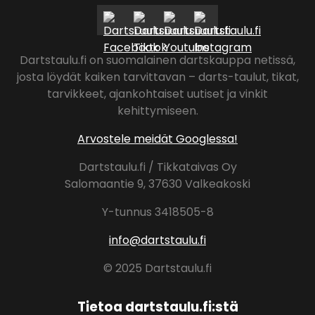
valinna
tuotte
sivulla.
Dartstaulu.fi on suomalainen dartskauppa netissä,
josta löydät kaiken tarvittavan – darts-taulut, tikat,
tarvikkeet, ajankohtaiset uutiset ja vinkit
kehittymiseen.
Arvostele meidät Googlessa!
Dartstaulu.fi / Tikkataivas Oy
Salomaantie 9, 37630 Valkeakoski
Y-tunnus 3418505-8
info@dartstaulu.fi
© 2025 Dartstaulu.fi
Tietoa dartstaulu.fi:stä