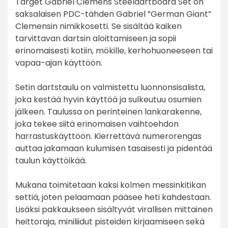
Target Gabriel Clemens Steeldartboard Set on
saksalaisen PDC-tähden Gabriel ”German Giant”
Clemensin nimikkosetti. Se sisältää kaiken
tarvittavan dartsin aloittamiseen ja sopii
erinomaisesti kotiin, mökille, kerhohuoneeseen tai
vapaa-ajan käyttöön.
Setin dartstaulu on valmistettu luonnonsisalista,
joka kestää hyvin käyttöä ja sulkeutuu osumien
jälkeen. Taulussa on perinteinen lankarakenne,
joka tekee siitä erinomaisen vaihtoehdon
harrastuskäyttöön. Kierrettävä numerorengas
auttaa jakamaan kulumisen tasaisesti ja pidentää
taulun käyttöikää.
Mukana toimitetaan kaksi kolmen messinkitikan
settiä, joten pelaamaan pääsee heti kahdestaan.
Lisäksi pakkaukseen sisältyvät virallisen mittainen
heittoraja, miniliidut pisteiden kirjaamiseen sekä