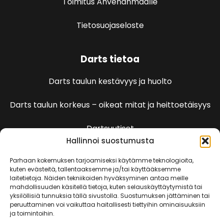
Toimitus Ahvenanmaalle
Tietosuojaseloste
Darts tietoa
Darts taulun kestävyys ja huolto
Darts taulun korkeus – oikeat mitat ja heittoetäisyys
Dartsuutiset
Hallinnoi suostumusta
Dartspelien sääntöjä
Parhaan kokemuksen tarjoamiseksi käytämme teknologioita,
kuten evästeitä, tallentaaksemme ja/tai käyttääksemme
laitetietoja. Näiden tekniikoiden hyväksyminen antaa meille
501 Pelin säännöt
mahdollisuuden käsitellä tietoja, kuten selauskäyttäytymistä tai
yksilöllisiä tunnuksia tällä sivustolla. Suostumuksen jättäminen tai
peruuttaminen voi vaikuttaa haitallisesti tiettyihin ominaisuuksiin
Kenguru
ja toimintoihin.