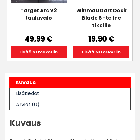
Target Arc V2
Winmau Dart Dock
tauluvalo
Blade 6 -teline
tikoille
49,99
€
19,90
€
Lisää ostoskoriin
Lisää ostoskoriin
Kuvaus
Lisätiedot
Arviot (0)
Kuvaus