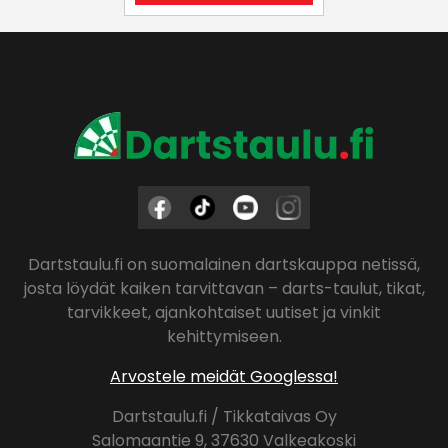
Dartstaulu.fi on suomalainen dartskauppa netissä,
josta löydät kaiken tarvittavan – darts-taulut, tikat,
tarvikkeet, ajankohtaiset uutiset ja vinkit
kehittymiseen.
Arvostele meidät Googlessa!
Dartstaulu.fi / Tikkataivas Oy
Salomaantie 9, 37630 Valkeakoski