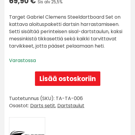
69,90
€
Sis alv 25,5%
Target Gabriel Clemens Steeldartboard Set on
kattava aloituspaketti dartsin harrastamiseen.
Setti sisältää perinteisen sisal-dartstaulun, kaksi
messinkistä tikkasettiä sekä kaikki tarvittavat
tarvikkeet, jotta pääset pelaamaan heti.
Varastossa
Target
Lisää ostoskoriin
Gabriel
Clemens
Steeldartboard
Tuotetunnus (SKU):
TA-TA-006
Set
Osastot:
Darts setit
,
Dartstaulut
määrä