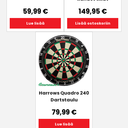
59,99
€
149,95
€
Lue lisää
Lisää ostoskoriin
Harrows Quadro 240
Dartstaulu
79,99
€
Lue lisää