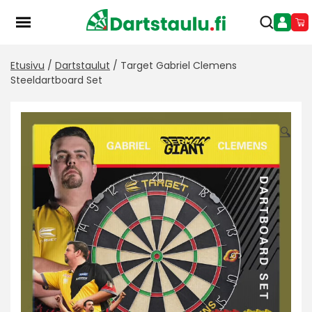
Skip
to
content
Etusivu
/
Dartstaulut
/ Target Gabriel Clemens
Steeldartboard Set
🔍