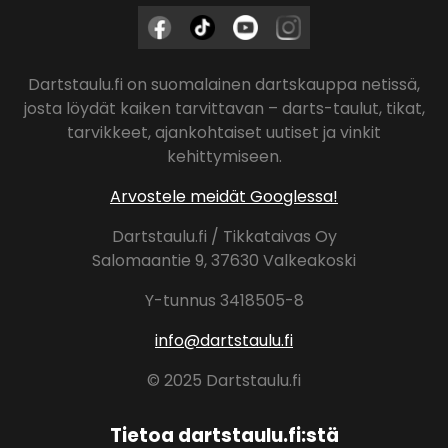
Dartstaulu.fi on suomalainen dartskauppa netissä,
josta löydät kaiken tarvittavan – darts-taulut, tikat,
tarvikkeet, ajankohtaiset uutiset ja vinkit
kehittymiseen.
Arvostele meidät Googlessa!
Dartstaulu.fi / Tikkataivas Oy
Salomaantie 9, 37630 Valkeakoski
Y-tunnus 3418505-8
info@dartstaulu.fi
© 2025 Dartstaulu.fi
Tietoa dartstaulu.fi:stä