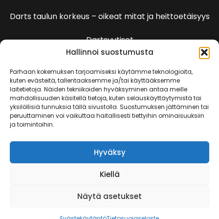
Darts taulun korkeus – oikeat mitat ja heittoetäisyys
Dartsuutiset
Hallinnoi suostumusta
Dartspelien sääntöjä
Parhaan kokemuksen tarjoamiseksi käytämme teknologioita,
kuten evästeitä, tallentaaksemme ja/tai käyttääksemme
laitetietoja. Näiden tekniikoiden hyväksyminen antaa meille
501 Pelin säännöt
mahdollisuuden käsitellä tietoja, kuten selauskäyttäytymistä tai
yksilöllisiä tunnuksia tällä sivustolla. Suostumuksen jättäminen tai
peruuttaminen voi vaikuttaa haitallisesti tiettyihin ominaisuuksiin
Kenguru
ja toimintoihin.
Killeri
Hyväksy
Kriketti
Kiellä
Rundi
Näytä asetukset
Evästekäytäntö
Tietosuojaseloste