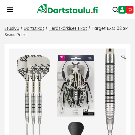
Skip
to
content
Etusivu
/
Dartstikat
/
Teräskärkiset tikat
/ Target EXO 02 SP
Swiss Point
🔍