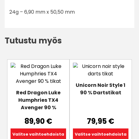
24g – 6,90 mm x 50,50 mm
Tutustu myös
Tällä
Tällä
tuotteella
tuotteella
on
on
Unicorn Noir Style 1
useampi
useampi
Red Dragon Luke
90 % Dartstikat
muunnelma.
muunnelma.
Humphries TX4
Voit
Voit
Avenger 90 %
tehdä
tehdä
valinnat
valinnat
89,90
€
79,95
€
tuotteen
tuotteen
sivulla.
sivulla.
Valitse vaihtoehdoista
Valitse vaihtoehdoista