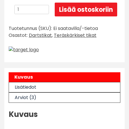
Target
Lisää ostoskoriin
EXO
02
Tuotetunnus (SKU):
Ei saatavilla/-tietoa
SP
Osastot:
Dartstikat
,
Teräskärkiset tikat
Swiss
Point
määrä
Kuvaus
Lisätiedot
Arviot (3)
Kuvaus