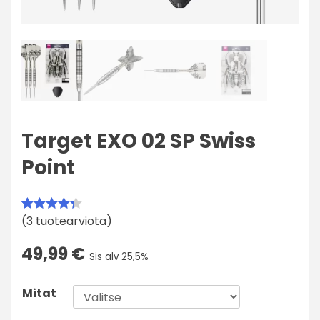
Target EXO 02 SP Swiss
Point
(
3
tuotearviota)
Arvio
3
4.33
5:stä
49,99
€
Sis alv 25,5%
perustuen
asiakkaan
Mitat
arvotukseen.