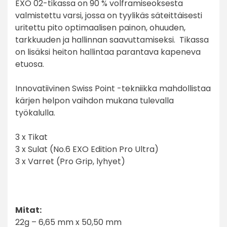
EXO 02-tikassa on 90 % volframiseoksesta
valmistettu varsi, jossa on tyylikäs säteittäisesti
uritettu pito optimaalisen painon, ohuuden,
tarkkuuden ja hallinnan saavuttamiseksi. Tikassa
on lisäksi heiton hallintaa parantava kapeneva
etuosa.
Innovatiivinen Swiss Point -tekniikka mahdollistaa
kärjen helpon vaihdon mukana tulevalla
työkalulla.
3 x Tikat
3 x Sulat (No.6 EXO Edition Pro Ultra)
3 x Varret (Pro Grip, lyhyet)
Mitat:
22g – 6,65 mm x 50,50 mm