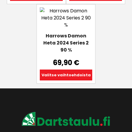
Tällä
tuotteella
on
useampi
Harrows Damon
muunnelma.
Heta 2024 Series 2
Voit
90 %
tehdä
valinnat
69,90
€
tuotteen
sivulla.
Valitse vaihtoehdoista