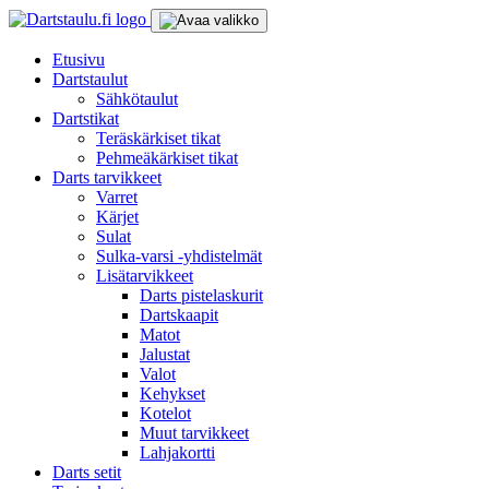
Skip
to
content
Etusivu
Dartstaulut
Sähkötaulut
Dartstikat
Teräskärkiset tikat
Pehmeäkärkiset tikat
Darts tarvikkeet
Varret
Kärjet
Sulat
Sulka-varsi -yhdistelmät
Lisätarvikkeet
Darts pistelaskurit
Dartskaapit
Matot
Jalustat
Valot
Kehykset
Kotelot
Muut tarvikkeet
Lahjakortti
Darts setit