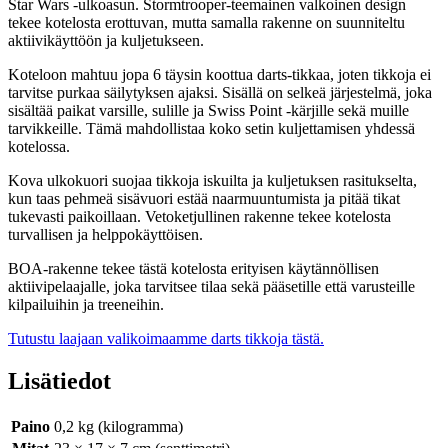
Star Wars -ulkoasun. Stormtrooper-teemainen valkoinen design
tekee kotelosta erottuvan, mutta samalla rakenne on suunniteltu
aktiivikäyttöön ja kuljetukseen.
Koteloon mahtuu jopa 6 täysin koottua darts-tikkaa, joten tikkoja ei
tarvitse purkaa säilytyksen ajaksi. Sisällä on selkeä järjestelmä, joka
sisältää paikat varsille, sulille ja Swiss Point -kärjille sekä muille
tarvikkeille. Tämä mahdollistaa koko setin kuljettamisen yhdessä
kotelossa.
Kova ulkokuori suojaa tikkoja iskuilta ja kuljetuksen rasitukselta,
kun taas pehmeä sisävuori estää naarmuuntumista ja pitää tikat
tukevasti paikoillaan. Vetoketjullinen rakenne tekee kotelosta
turvallisen ja helppokäyttöisen.
BOA-rakenne tekee tästä kotelosta erityisen käytännöllisen
aktiivipelaajalle, joka tarvitsee tilaa sekä pääsetille että varusteille
kilpailuihin ja treeneihin.
Tutustu laajaan valikoimaamme darts tikkoja tästä.
Lisätiedot
Paino
0,2 kg (kilogramma)