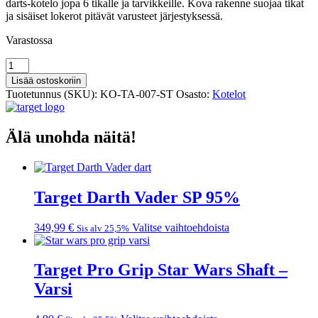
darts-kotelo jopa 6 tikalle ja tarvikkeille. Kova rakenne suojaa tikat
ja sisäiset lokerot pitävät varusteet järjestyksessä.
Varastossa
Target
Boa
Lisää ostoskoriin
Star
Tuotetunnus (SKU):
KO-TA-007-ST
Osasto:
Kotelot
Wars
Storm
Trooper
Älä unohda näitä!
Tikkakotelo
määrä
Target Darth Vader SP 95%
Tällä
349,99
€
Valitse vaihtoehdoista
Sis alv 25,5%
tuotteella
on
useampi
Target Pro Grip Star Wars Shaft –
muunnelma.
Varsi
Voit
tehdä
valinnat