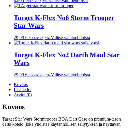
Tällä
4,90
€
Valitse vaihtoehdoista
Sis alv 25,5%
tuotteen
tuotteella
sivulla.
on
useampi
Target K-Flex No6 Storm Trooper
muunnelma.
Star Wars
Voit
tehdä
valinnat
Tällä
29,99
€
Valitse vaihtoehdoista
Sis alv 25,5%
tuotteen
tuotteella
sivulla.
on
useampi
Target K-Flex No2 Darth Maul Star
muunnelma.
Wars
Voit
tehdä
valinnat
Tällä
29,99
€
Valitse vaihtoehdoista
Sis alv 25,5%
tuotteen
tuotteella
sivulla.
Kuvaus
on
Lisätiedot
useampi
Arviot (0)
muunnelma.
Voit
tehdä
Kuvaus
valinnat
tuotteen
Target Star Wars Stormtrooper BOA Dart Case on premium-tason
sivulla.
darts-kotelo, joka yhdistää käytännöllisen säilytyksen ja näyttävän