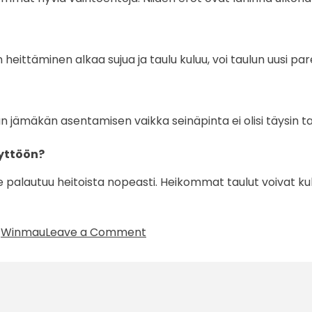
un heittäminen alkaa sujua ja taulu kuluu, voi taulun uusi pa
un jämäkän asentamisen vaikka seinäpinta ei olisi täysin t
äyttöön?
e palautuu heitoista nopeasti. Heikommat taulut voivat 
on
,
Winmau
Leave a Comment
Winmau
Blade
6
taulut