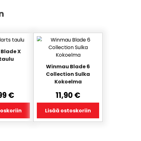
n
Blade X
taulu
Winmau Blade 6
Collection Sulka
Kokoelma
99
€
11,90
€
toskoriin
Lisää ostoskoriin