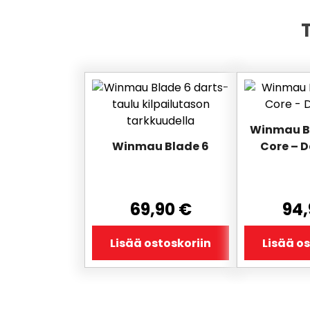
Winmau Bl
Winmau Blade 6
Core – D
69,90
€
94
Lisää ostoskoriin
Lisää os