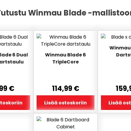
Tutustu Winmau Blade -mallistoo
Winmau 
ade 6 Dual
Winmau Blade 6
Darts
artstaulu
TripleCore
,99
€
114,99
€
159,
toskoriin
Lisää ostoskoriin
Lisää os