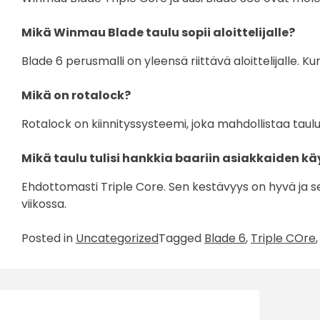
Mikä Winmau Blade taulu sopii aloittelijalle?
Blade 6 perusmalli on yleensä riittävä aloittelijalle. K
Mikä on rotalock?
Rotalock on kiinnityssysteemi, joka mahdollistaa taul
Mikä taulu tulisi hankkia baariin asiakkaiden k
Ehdottomasti Triple Core. Sen kestävyys on hyvä ja s
viikossa.
Posted in
Uncategorized
Tagged
Blade 6
,
Triple COre