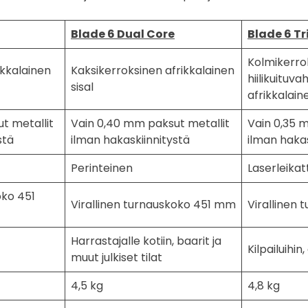
Blade 6 Dual Core
Blade 6 Tr
Kolmikerro
ikkalainen
Kaksikerroksinen afrikkalainen
hiilikuituva
sisal
afrikkalaine
t metallit
Vain 0,40 mm paksut metallit
Vain 0,35 
stä
ilman hakaskiinnitystä
ilman hakas
Perinteinen
Laserleika
oko 451
Virallinen turnauskoko 451 mm
Virallinen
Harrastajalle kotiin, baarit ja
Kilpailuihin
muut julkiset tilat
4,5 kg
4,8 kg