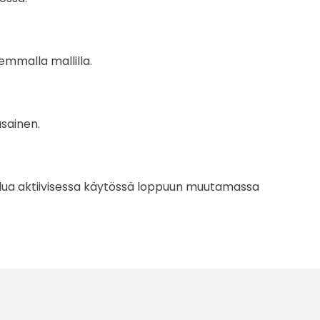
remmalla mallilla.
asainen.
kulua aktiivisessa käytössä loppuun muutamassa