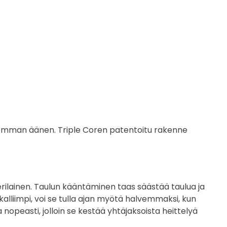
semman äänen. Triple Coren patentoitu rakenne
erilainen. Taulun kääntäminen taas säästää taulua ja
alliimpi, voi se tulla ajan myötä halvemmaksi, kun
a nopeasti, jolloin se kestää yhtäjaksoista heittelyä