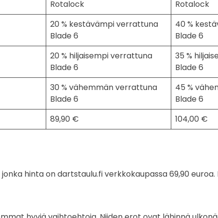
Rotalock
Rotalock
20 % kestävämpi verrattuna
40 % kestä
Blade 6
Blade 6
20 % hiljaisempi verrattuna
35 % hiljai
Blade 6
Blade 6
30 % vähemmän verrattuna
45 % vähe
Blade 6
Blade 6
89,90 €
104,00 €
 jonka hinta on dartstaulu.fi verkkokaupassa 69,90 euroa. 
mmat hyviä vaihtoehtoja. Niiden erot ovat lähinnä ulkonä