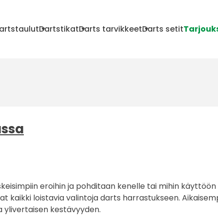
artstaulut
Dartstikat
Darts tarvikkeet
Darts setit
Tarjouk
ussa
keisimpiin eroihin ja pohditaan kenelle tai mihin käyttöön
 kaikki loistavia valintoja darts harrastukseen. Aikaise
ylivertaisen kestävyyden.