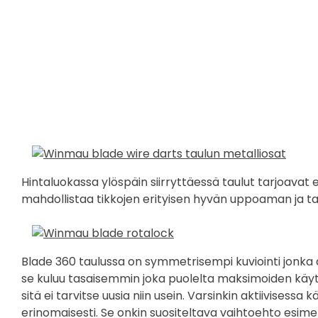
Hintaluokassa ylöspäin siirryttäessä taulut tarjoa
mahdollistaa tikkojen erityisen hyvän uppoaman ja ta
Blade 360 taulussa on symmetrisempi kuviointi jonka a
se kuluu tasaisemmin joka puolelta maksimoiden käyttö
sitä ei tarvitse uusia niin usein. Varsinkin aktiivisess
erinomaisesti. Se onkin suositeltava vaihtoehto esimerki