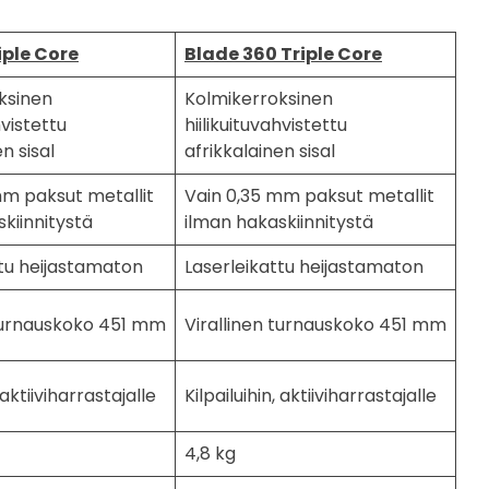
iple Core
Blade 360 Triple Core
ksinen
Kolmikerroksinen
hvistettu
hiilikuituvahvistettu
n sisal
afrikkalainen sisal
mm paksut metallit
Vain 0,35 mm paksut metallit
kiinnitystä
ilman hakaskiinnitystä
ttu heijastamaton
Laserleikattu heijastamaton
 turnauskoko 451 mm
Virallinen turnauskoko 451 mm
, aktiiviharrastajalle
Kilpailuihin, aktiiviharrastajalle
4,8 kg