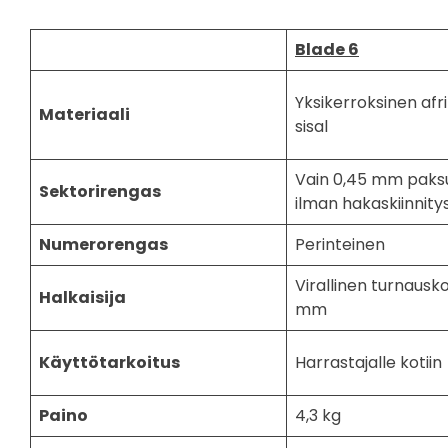
Blade 6
Yksikerroksinen afr
Materiaali
sisal
Vain 0,45 mm paksu
Sektorirengas
ilman hakaskiinnity
Numerorengas
Perinteinen
Virallinen turnausk
Halkaisija
mm
Käyttötarkoitus
Harrastajalle kotiin
Paino
4,3 kg