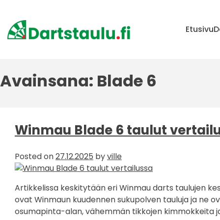
Skip
to
content
Etusivu
D
Avainsana:
Blade 6
Winmau Blade 6 taulut vertail
Posted on
27.12.2025
by
ville
Artikkelissa keskitytään eri Winmau darts taulujen kes
ovat Winmaun kuudennen sukupolven tauluja ja ne ovat
osumapinta-alan, vähemmän tikkojen kimmokkeita ja 