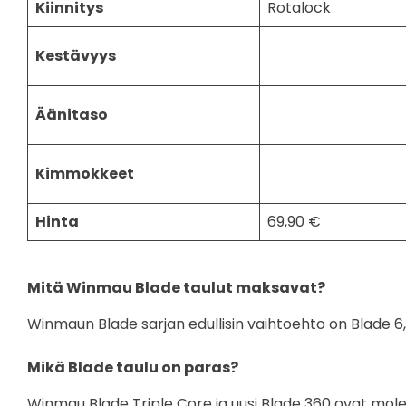
Kiinnitys
Rotalock
Kestävyys
Äänitaso
Kimmokkeet
Hinta
69,90 €
Mitä Winmau Blade taulut maksavat?
Winmaun Blade sarjan edullisin vaihtoehto on Blade 6,
Mikä Blade taulu on paras?
Winmau Blade Triple Core ja uusi Blade 360 ovat mole