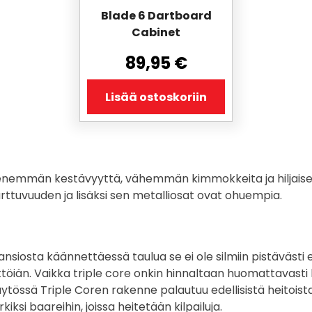
Blade 6 Dartboard
Cabinet
89,95
€
Lisää ostoskoriin
vat enemmän kestävyyttä, vähemmän kimmokkeita ja hiljai
rttuvuuden ja lisäksi sen metalliosat ovat ohuempia.
nsiosta käännettäessä taulua se ei ole silmiin pistävästi 
iän. Vaikka triple core onkin hinnaltaan huomattavasti k
a käytössä Triple Coren rakenne palautuu edellisistä heitoist
ksi baareihin, joissa heitetään kilpailuja.