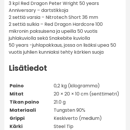
3 kpl Red Dragon Peter Wright 50 years
Anniversary – dartstikkoja
2 settiä varsia – Nitrotech Short 36 mm
2 settiä sulkia – Red Dragon Hardcore 100
mikronin paksuisena ja upeilla 50 vuotis
juhlakuviolla sekä Snakebite kuviolla
50 years -juhlapakkaus, jossa on lisäksi upea 50
vuotis juhlien kunniaksi tehty kärkien suoja
Lisätiedot
Paino
0,2 kg (kilogramma)
Mitat
20 × 20 × 10 cm (senttimetri)
Tikan paino
21.0 g
Materiaali
Tungsten 90%
Grippi
Keskiverto (medium)
Kärki
Steel Tip