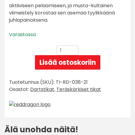
aktiiviseen pelaamiseen, ja musta–kultainen
viimeistely korostaa sen asemaa tyylikkäänä
juhlapainoksena.
Varastossa
Red
Dragon
Lisää ostoskoriin
Peter
Wright
Anniversary
Tuotetunnus (SKU):
TI-RD-038-21
Limited
Osastot:
Dartstikat
,
Teräskärkiset tikat
Edition
90%
määrä
Älä unohda näitä!