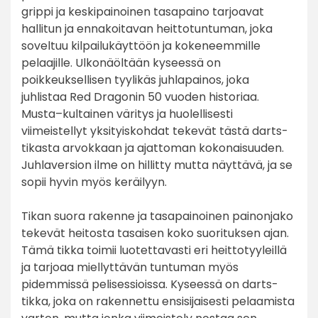
grippi ja keskipainoinen tasapaino tarjoavat
hallitun ja ennakoitavan heittotuntuman, joka
soveltuu kilpailukäyttöön ja kokeneemmille
pelaajille. Ulkonäöltään kyseessä on
poikkeuksellisen tyylikäs juhlapainos, joka
juhlistaa Red Dragonin 50 vuoden historiaa.
Musta–kultainen väritys ja huolellisesti
viimeistellyt yksityiskohdat tekevät tästä darts-
tikasta arvokkaan ja ajattoman kokonaisuuden.
Juhlaversion ilme on hillitty mutta näyttävä, ja se
sopii hyvin myös keräilyyn.
Tikan suora rakenne ja tasapainoinen painonjako
tekevät heitosta tasaisen koko suorituksen ajan.
Tämä tikka toimii luotettavasti eri heittotyyleillä
ja tarjoaa miellyttävän tuntuman myös
pidemmissä pelisessioissa. Kyseessä on darts-
tikka, joka on rakennettu ensisijaisesti pelaamista