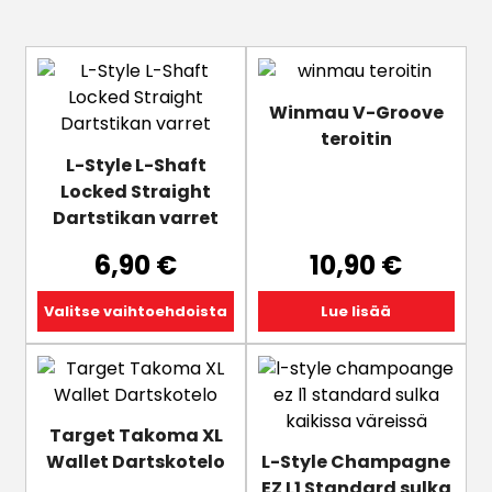
Tällä
tuotteella
Winmau V-Groove
on
teroitin
useampi
L-Style L-Shaft
muunnelma.
Locked Straight
Voit
Dartstikan varret
tehdä
valinnat
6,90
€
10,90
€
tuotteen
sivulla.
Valitse vaihtoehdoista
Lue lisää
Tällä
Tällä
tuotteella
tuotteella
on
on
Target Takoma XL
useampi
useampi
Wallet Dartskotelo
L-Style Champagne
muunnelma.
muunnelma.
EZ L1 Standard sulka