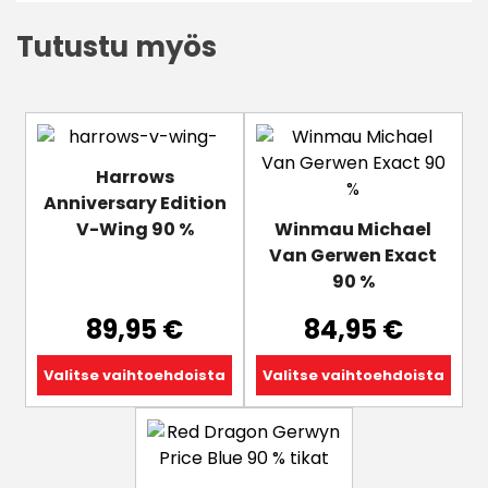
Tutustu myös
Tällä
Tällä
tuotteella
tuotteella
Harrows
on
on
Anniversary Edition
useampi
useampi
V-Wing 90 %
Winmau Michael
muunnelma.
muunnelma.
Van Gerwen Exact
Voit
Voit
90 %
tehdä
tehdä
valinnat
valinnat
89,95
€
84,95
€
tuotteen
tuotteen
sivulla.
sivulla.
Valitse vaihtoehdoista
Valitse vaihtoehdoista
Tällä
tuotteella
on