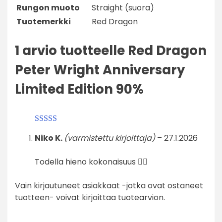
Rungon muoto
Straight (suora)
Tuotemerkki
Red Dragon
1 arvio tuotteelle
Red Dragon
Peter Wright Anniversary
Limited Edition 90%
Arvostelu
Niko K.
(varmistettu kirjoittaja)
–
27.1.2026
tuotteesta:
5
/
5
Todella hieno kokonaisuus 👍🏼
Vain kirjautuneet asiakkaat -jotka ovat ostaneet
tuotteen- voivat kirjoittaa tuotearvion.