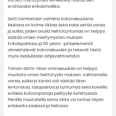
varten, mutta jonka viimeistely nostaa sen
erottuvaksi erikoismalliksi.
Setti toimitetaan valmiina kokonaisuutena.
Mukana on kolme tikkaa sekä kaksi settiä varsia
ja sulkia, joiden avulla heittotuntumaa on helppo
säätää omien mieltymysten mukaan.
Erikoispakkaus ja 50 years -juhlaelementit
viimeistelevät kokonaisuuden ja tekevät tästä
myös laadukkaan lahjavaihtoehdon.
Tämän darts-tikan ominaisuuksia on helppo
muokata oman heittotyylin mukaan. Vaihtamalla
varsia, sulkia ja kärkiä voit säätää tikan
lentorataa, tasapainoa ja tuntumaa sekä kokeilla
erilaisia kokoonpanoja pelityylisi kehittyessä.
Pienillä muutoksilla sama tikka voi tuntua täysin
erilaiselta kädessä ja heitossa.