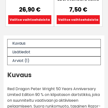
Voit
Voit
tehdä
tehdä
26,90
€
7,50
€
valinnat
valinnat
tuotteen
tuotteen
Valitse vaihtoehdoista
Valitse vaihtoehdoista
sivulla.
sivulla.
Kuvaus
Lisätiedot
Arviot (1)
Kuvaus
Red Dragon Peter Wright 50 Years Anniversary
Limited Edition 90 % on kilpatason dartstikka, joka
on suunniteltu vaativaan ja aktiiviseen
pelaamiseen. Suora runkomuoto, tasainen Razor-