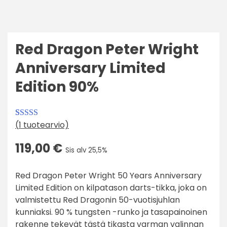
Red Dragon Peter Wright
Anniversary Limited
Edition 90%
(
1
tuotearvio)
Arvio
1
5.00
5:stä
119,00
€
Sis alv 25,5%
perustuen
asiakkaan
Red Dragon Peter Wright 50 Years Anniversary
arvotukseen.
Limited Edition on kilpatason darts-tikka, joka on
valmistettu Red Dragonin 50-vuotisjuhlan
kunniaksi. 90 % tungsten -runko ja tasapainoinen
rakenne tekevät tästä tikasta varman valinnan