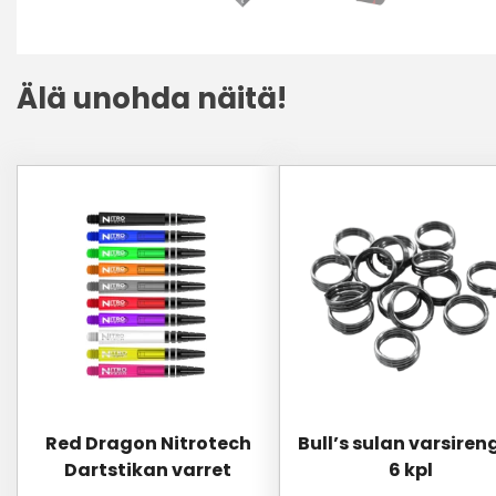
Älä unohda näitä!
Tällä
tuotteella
on
useampi
muunnelma.
Voit
tehdä
valinnat
tuotteen
sivulla.
Red Dragon Nitrotech
Bull’s sulan varsiren
Dartstikan varret
6 kpl