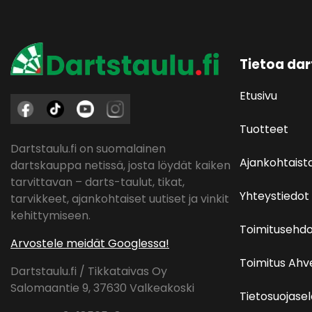
Tietoa dar
Etusivu
Tuotteet
Dartstaulu.fi on suomalainen
Ajankohtaist
dartskauppa netissä, josta löydät kaiken
tarvittavan – darts-taulut, tikat,
Yhteystiedot
tarvikkeet, ajankohtaiset uutiset ja vinkit
kehittymiseen.
Toimitusehdo
Arvostele meidät Googlessa!
Toimitus Ah
Dartstaulu.fi / Tikkataivas Oy
Salomaantie 9, 37630 Valkeakoski
Tietosuojase