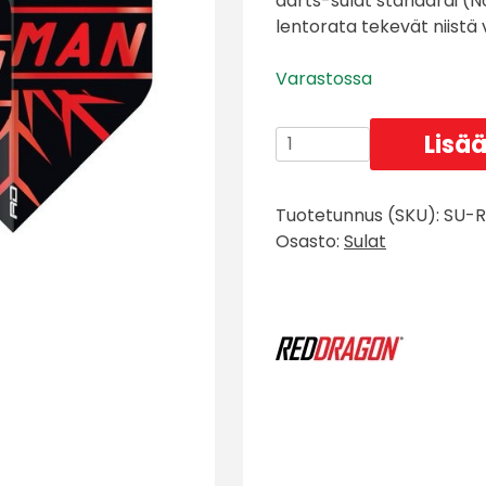
darts-sulat standardi (N
lentorata tekevät niistä
Varastossa
Red
Lisää
Dragon
Gerwyn
Tuotetunnus (SKU):
SU-R
Price
Osasto:
Sulat
Red
Hardcore
Sulat
määrä