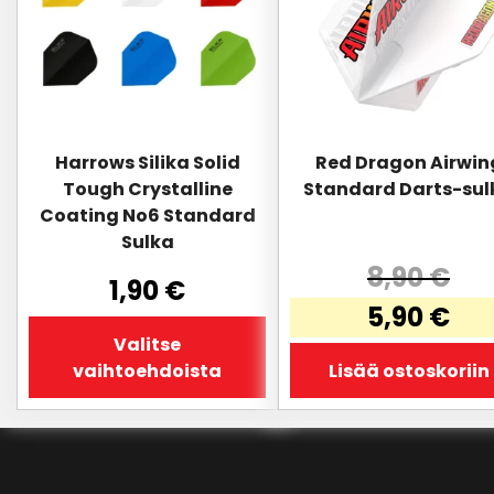
muunnelma.
Voit
tehdä
valinnat
tuotteen
sivulla.
Harrows Silika Solid
Red Dragon Airwin
Tough Crystalline
Standard Darts-sul
Coating No6 Standard
Sulka
8,90
€
1,90
€
Alkuperäi
5,90
€
hinta
Valitse
Nykyinen
oli:
vaihtoehdoista
Lisää ostoskoriin
hinta
8,90 €.
on:
5,90 €.