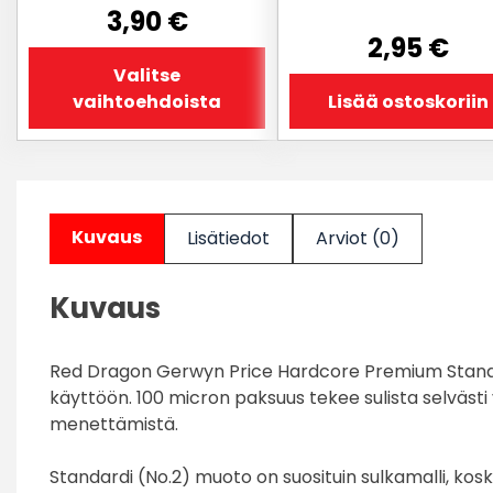
3,90
€
2,95
€
Valitse
vaihtoehdoista
Lisää ostoskoriin
Kuvaus
Lisätiedot
Arviot (0)
Kuvaus
Red Dragon Gerwyn Price Hardcore Premium Standard 
käyttöön. 100 micron paksuus tekee sulista selvä
menettämistä.
Standardi (No.2) muoto on suosituin sulkamalli, kosk