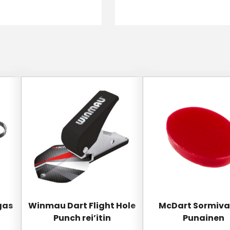
gas
Winmau Dart Flight Hole
McDart Sormiva
Punch rei’itin
Punainen