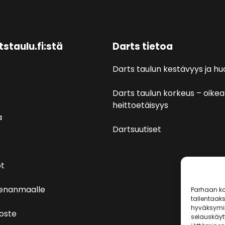
tstaulu.fi:stä
Darts tietoa
Darts taulun kestävyys ja hu
Darts taulun korkeus – oikea
heittoetäisyys
a
Dartsuutiset
t
venanmaalle
Parhaan ko
tallentaak
hyväksymin
loste
selauskäytt