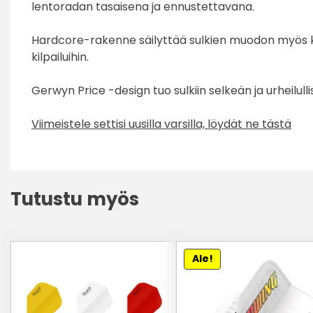
lentoradan tasaisena ja ennustettavana.
Hardcore-rakenne säilyttää sulkien muodon myös kova
kilpailuihin.
Gerwyn Price -design tuo sulkiin selkeän ja urheilul
Viimeistele settisi uusilla varsilla, löydät ne tästä
Tutustu myös
Tällä
Ale!
tuotteella
on
useampi