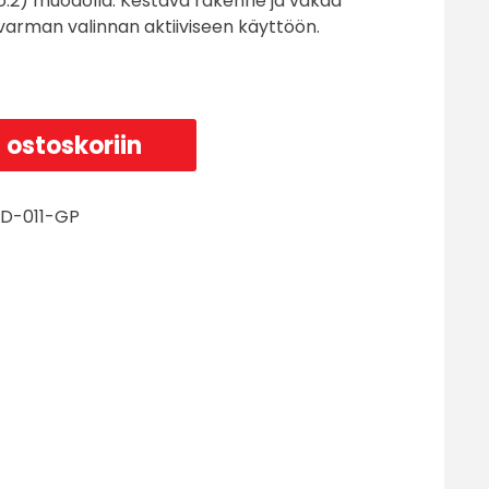
o.2) muodolla. Kestävä rakenne ja vakaa
 varman valinnan aktiiviseen käyttöön.
 ostoskoriin
D-011-GP