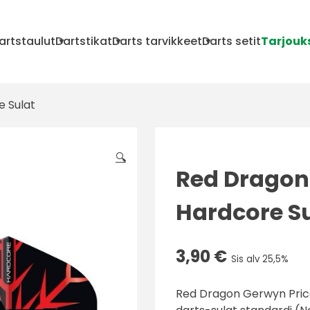
artstaulut
Dartstikat
Darts tarvikkeet
Darts setit
Tarjouk
 Sulat
🔍
Red Dragon
Hardcore S
3,90
€
Sis alv 25,5%
Red Dragon Gerwyn Pric