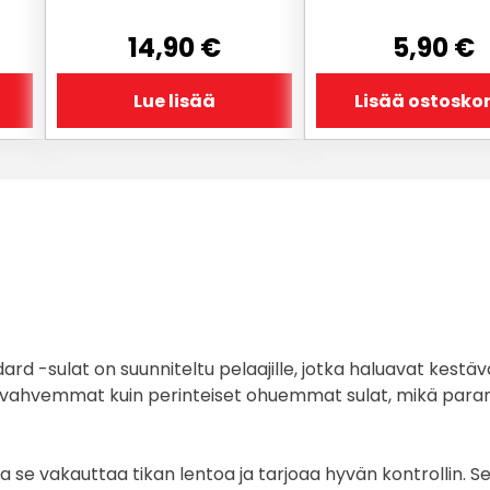
14,90
€
5,90
€
Lue lisää
Lisää ostoskor
-sulat on suunniteltu pelaajille, jotka haluavat kestävä
sti vahvemmat kuin perinteiset ohuemmat sulat, mikä par
a se vakauttaa tikan lentoa ja tarjoaa hyvän kontrollin. Se