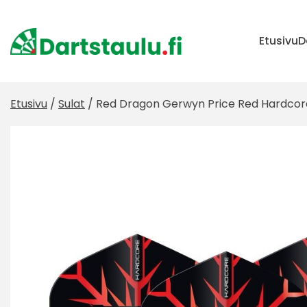
Skip
to
content
Etusivu
D
Etusivu
/
Sulat
/ Red Dragon Gerwyn Price Red Hardcore