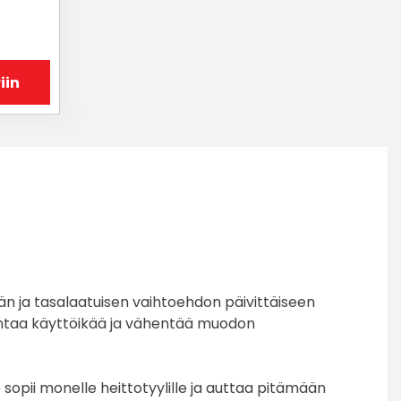
iin
n ja tasalaatuisen vaihtoehdon päivittäiseen
antaa käyttöikää ja vähentää muodon
 sopii monelle heittotyylille ja auttaa pitämään