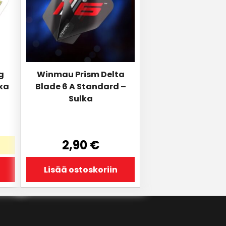
g
Winmau Prism Delta
ka
Blade 6 A Standard –
Sulka
nen
2,90
€
Lisää ostoskoriin