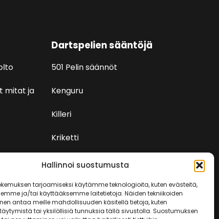
Dartspelien sääntöjä
olto
501 Pelin säännöt
t mitat ja
Kenguru
Killeri
Kriketti
Rundi
Hallinnoi suostumusta
kemuksen tarjoamiseksi käytämme teknologioita, kuten evästeitä,
semme ja/tai käyttääksemme laitetietoja. Näiden tekniikoiden
en antaa meille mahdollisuuden käsitellä tietoja, kuten
äytymistä tai yksilöllisiä tunnuksia tällä sivustolla. Suostumuksen