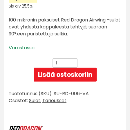
hinta
asiakkaan
Nykyinen
Sis alv 25,5%
oli:
arvotukseen.
hinta
8,90 €.
on:
100 mikronin paksuiset Red Dragon Airwing -sulat
5,90 €.
ovat yhdestä kappaleesta tehtyjä, suoraan
90°:een puristettuja sulkia.
Varastossa
Red
Dragon
Lisää ostoskoriin
Airwing
White
Standard
Tuotetunnus (SKU):
SU-RD-006-VA
Flights
Osastot:
Sulat
,
Tarjoukset
määrä