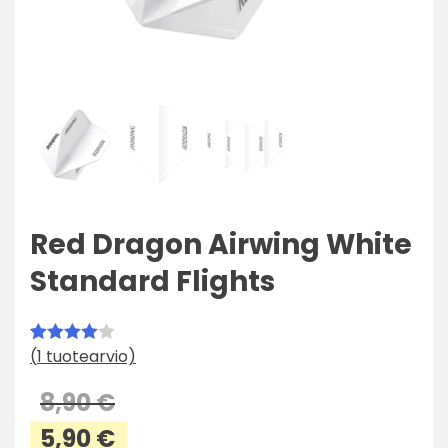
Red Dragon Airwing White
Standard Flights
(
1
tuotearvio)
Arvio
1
4.00
8,90
€
5:stä
Alkuperäinen
5,90
€
perustuen