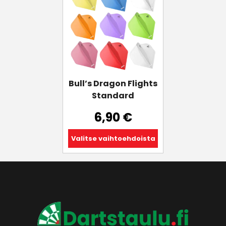
on
useampi
muunnelma.
Voit
tehdä
valinnat
tuotteen
Bull’s Dragon Flights
sivulla.
Standard
6,90
€
Valitse vaihtoehdoista