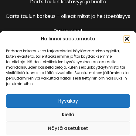
Darts taulun kestävyys ja huolto
Darts taulun korkeus – oikeat mitat ja heittoetäisyys
Dartsuutiset
Hallinnoi suostumusta
Dartspelien sääntöjä
Parhaan kokemuksen tarjoamiseksi käytämme teknologioita,
kuten evästeitä, tallentaaksemme ja/tai käyttääksemme
laitetietoja. Näiden tekniikoiden hyväksyminen antaa meille
501 Pelin säännöt
mahdollisuuden käsitellä tietoja, kuten selauskäyttäytymistä tai
yksilöllisiä tunnuksia tällä sivustolla. Suostumuksen jättäminen tai
peruuttaminen voi vaikuttaa haitallisesti tiettyihin ominaisuuksiin
Kenguru
ja toimintoihin.
Killeri
Hyväksy
Kriketti
Kiellä
Rundi
Näytä asetukset