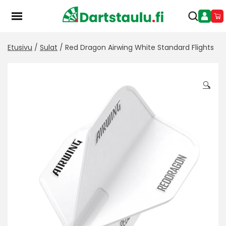
Skip
to
content
Etusivu
/
Sulat
/ Red Dragon Airwing White Standard Flights
Ale!
🔍