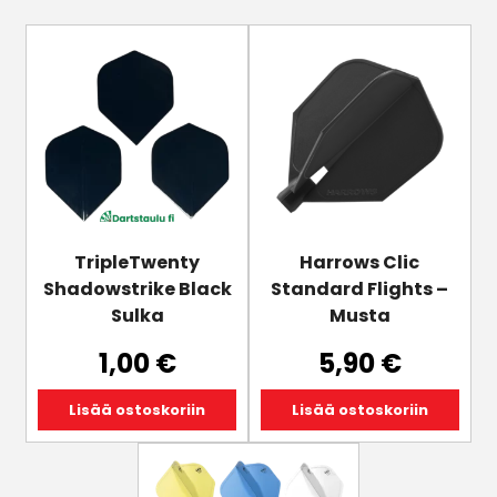
TripleTwenty
Harrows Clic
Shadowstrike Black
Standard Flights –
Sulka
Musta
1,00
€
5,90
€
Lisää ostoskoriin
Lisää ostoskoriin
Tällä
tuotteella