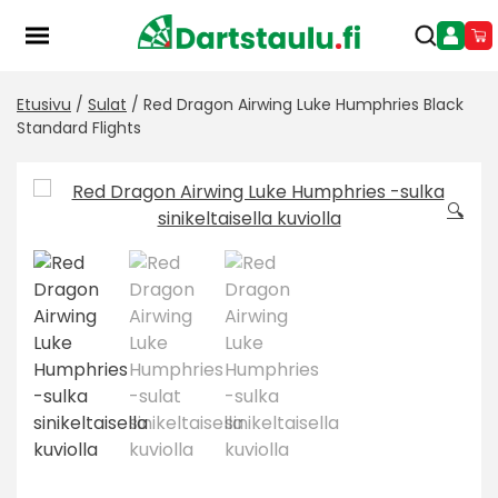
Skip
to
content
Etusivu
/
Sulat
/ Red Dragon Airwing Luke Humphries Black
Standard Flights
🔍