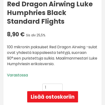
Red Dragon Airwing Luke
Humphries Black
Standard Flights
8,90
€
Sis alv 25,5%
100 mikronin paksuiset Red Dragon Airwing -sulat
ovat yhdestä kappaleesta tehtyjä, suoraan
90°:een puristettuja sulkia. Maailmanmestari Luke
Humphriesin erikoisversio.
Varastossa
Red
Dragon
Lisää ostoskoriin
Airwing
Luke