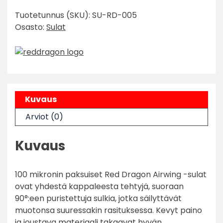
Humphries
Tuotetunnus (SKU):
SU-RD-005
Black
Osasto:
Sulat
Standard
Flights
määrä
Kuvaus
Arviot (0)
Kuvaus
100 mikronin paksuiset Red Dragon Airwing -sulat
ovat yhdestä kappaleesta tehtyjä, suoraan
90°:een puristettuja sulkia, jotka säilyttävät
muotonsa suuressakin rasituksessa. Kevyt paino
ja joustava materiaali takaavat hyvän