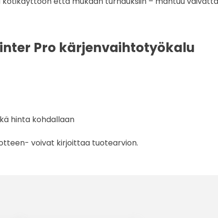
ä kotikäyttöön että mukaan turnauksiin – mahtuu vaivatta
nter Pro kärjenvaihtotyökalu
ekä hinta kohdallaan
tteen- voivat kirjoittaa tuotearvion.