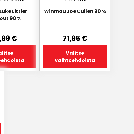
on
Luke Littler
Winmau Joe Cullen 90 %
useampi
out 90 %
.
muunnelma.
Voit
tehdä
,99
€
71,95
€
valinnat
tuotteen
litse
Valitse
sivulla.
oehdoista
vaihtoehdoista