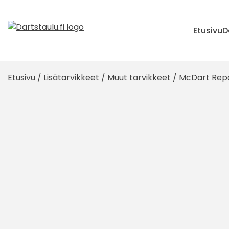
Skip
to
content
Etusivu
D
Etusivu
/
Lisätarvikkeet
/
Muut tarvikkeet
/ McDart Repo