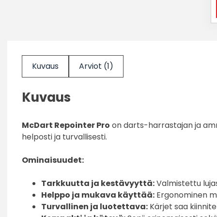
Kuvaus
Arviot (1)
Kuvaus
McDart Repointer Pro
on darts-harrastajan ja amm
helposti ja turvallisesti.
Ominaisuudet:
Tarkkuutta ja kestävyyttä:
Valmistettu luja
Helppo ja mukava käyttää:
Ergonominen muo
Turvallinen ja luotettava:
Kärjet saa kiinnite