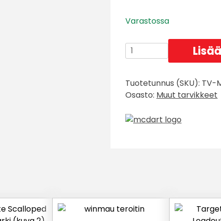
asiakkaan
Varastossa
arvotukseen.
McDart
Lisää
Repointer
Pro
Tuotetunnus (SKU):
TV-
kärjenvaihtotyökalu
Osasto:
Muut tarvikkeet
määrä
Tällä
tuotteella