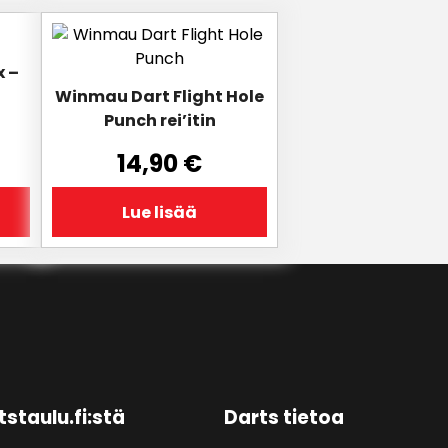
x –
Winmau Dart Flight Hole
Punch rei’itin
14,90
€
Lue lisää
tstaulu.fi:stä
Darts tietoa