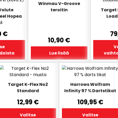
Winmau V-Groove
on
Volute
teroitin
Target 
useampi
teel Hopea
Load
muunnelma
ki
Voit
tehdä
0
€
79
valinnat
10,90
€
tuotteen
tse
Va
sivulla.
doista
Lue lisää
vaiht
Tällä
Tällä
tuotteella
tuotteella
on
on
Target K-Flex No2
Harrows Wolfram
useampi
useampi
Standard
Infinity 97 % Dartstikat
muunnelma.
muunnelma.
Voit
Voit
12,99
€
109,95
€
tehdä
tehdä
valinnat
valinnat
Valitse
Valitse