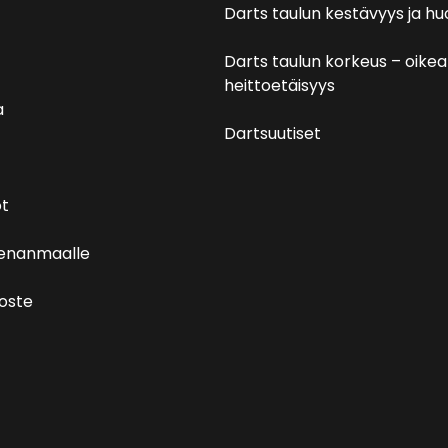
Darts taulun kestävyys ja hu
Darts taulun korkeus – oikea
heittoetäisyys
a
Dartsuutiset
t
venanmaalle
loste