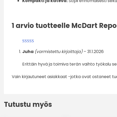
Kompakti ja kätevä:
Sopii erinomaisesti sek
1 arvio tuotteelle
McDart Repoi
Arvostelu
Juha
(varmistettu kirjoittaja)
–
31.1.2026
tuotteesta:
5
/
5
Erittäin hyvä ja toimiva terän vaihto työkalu s
Vain kirjautuneet asiakkaat -jotka ovat ostaneet tuo
Tutustu myös