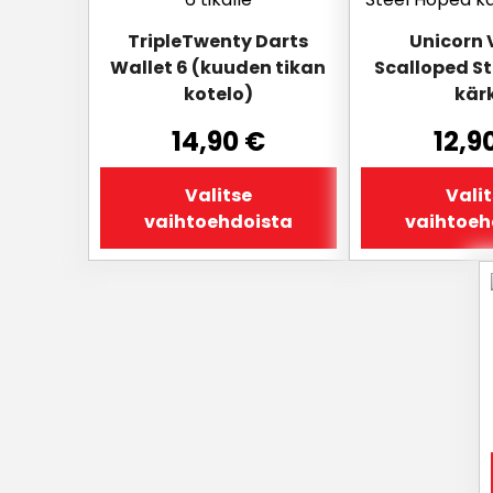
on
on
TripleTwenty Darts
Unicorn 
useampi
useampi
Wallet 6 (kuuden tikan
Scalloped S
muunnelma.
muunnelma.
kotelo)
kär
Voit
Voit
tehdä
tehdä
14,90
€
12,9
valinnat
valinnat
tuotteen
tuotteen
Valitse
Vali
sivulla.
sivulla.
vaihtoehdoista
vaihtoeh