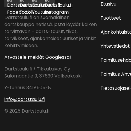
Etusivu
Dartstaulu.fi on suomalainen
Tuotteet
dartskauppa netissä, josta löydät kaiken
tarvittavan – darts-taulut, tikat,
Ajankohtaist
tarvikkeet, ajankohtaiset uutiset ja vinkit
kehittymiseen.
Yhteystiedot
Arvostele meidät Googlessa!
Toimitusehdo
Dartstaulu.fi / Tikkataivas Oy
Toimitus Ah
Salomaantie 9, 37630 Valkeakoski
Y-tunnus 3418505-8
Tietosuojase
info@dartstaulu.fi
© 2025 Dartstaulu.fi