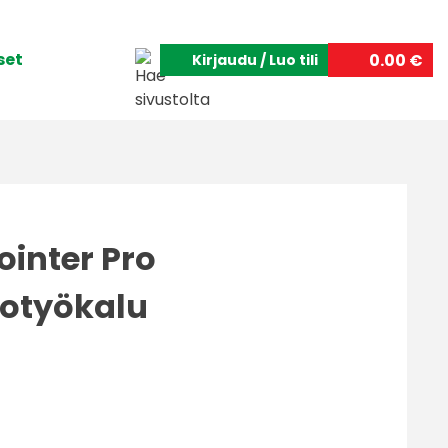
set
0.00 €
Kirjaudu / Luo tili
inter Pro
totyökalu