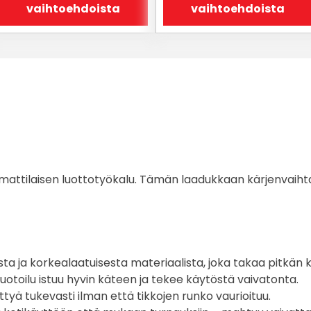
tuotteen
tuotteen
vaihtoehdoista
vaihtoehdoista
sivulla.
sivulla.
attilaisen luottotyökalu. Tämän laadukkaan kärjenvaihtaja
sta ja korkealaatuisesta materiaalista, joka takaa pitkän 
toilu istuu hyvin käteen ja tekee käytöstä vaivatonta.
ttyä tukevasti ilman että tikkojen runko vaurioituu.