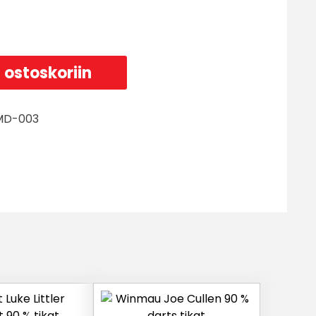
 ostoskoriin
MD-003
Tällä
tuotteella