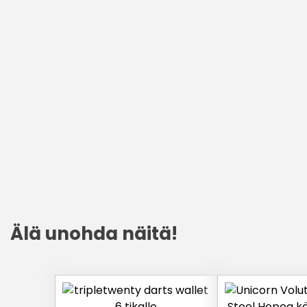
Älä unohda näitä!
Tällä
Tällä
tuotteella
tuotteella