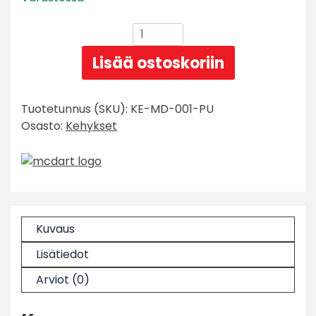
McDart
darts
Lisää ostoskoriin
taulun
Surround
-
Tuotetunnus (SKU):
KE-MD-001-PU
Punainen
Osasto:
Kehykset
määrä
Kuvaus
Lisätiedot
Arviot (0)