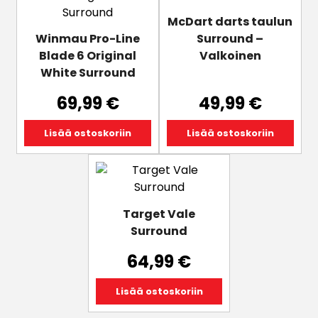
McDart darts taulun
Winmau Pro-Line
Surround –
Blade 6 Original
Valkoinen
White Surround
69,99
€
49,99
€
Lisää ostoskoriin
Lisää ostoskoriin
Target Vale
Surround
64,99
€
Lisää ostoskoriin