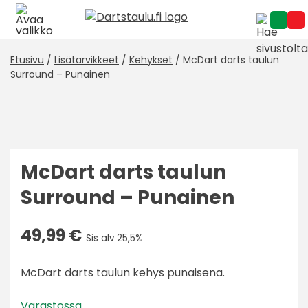
Skip
to
content
Etusivu
/
Lisätarvikkeet
/
Kehykset
/ McDart darts taulun
Surround – Punainen
McDart darts taulun
Surround – Punainen
49,99
€
Sis alv 25,5%
McDart darts taulun kehys punaisena.
Varastossa