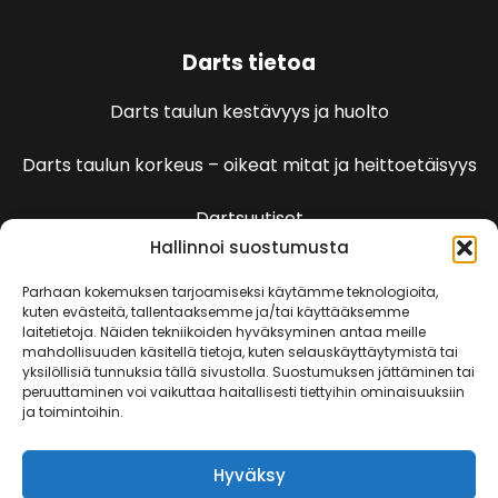
Darts tietoa
Darts taulun kestävyys ja huolto
Darts taulun korkeus – oikeat mitat ja heittoetäisyys
Dartsuutiset
Hallinnoi suostumusta
Dartspelien sääntöjä
Parhaan kokemuksen tarjoamiseksi käytämme teknologioita,
kuten evästeitä, tallentaaksemme ja/tai käyttääksemme
laitetietoja. Näiden tekniikoiden hyväksyminen antaa meille
501 Pelin säännöt
mahdollisuuden käsitellä tietoja, kuten selauskäyttäytymistä tai
yksilöllisiä tunnuksia tällä sivustolla. Suostumuksen jättäminen tai
peruuttaminen voi vaikuttaa haitallisesti tiettyihin ominaisuuksiin
Kenguru
ja toimintoihin.
Killeri
Hyväksy