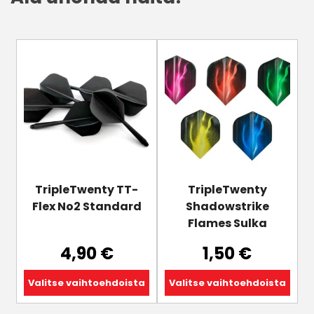
Tällä
Tällä
tuotteella
tuotteella
on
on
useampi
useampi
muunnelma.
muunnelma.
Voit
Voit
tehdä
tehdä
valinnat
valinnat
tuotteen
tuotteen
TripleTwenty TT-
TripleTwenty
sivulla.
sivulla.
Flex No2 Standard
Shadowstrike
Flames Sulka
4,90
€
1,50
€
Valitse vaihtoehdoista
Valitse vaihtoehdoista