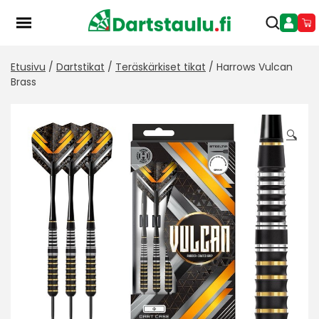
Skip
to
content
Etusivu
/
Dartstikat
/
Teräskärkiset tikat
/ Harrows Vulcan
Brass
🔍