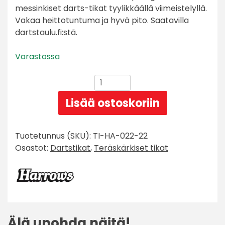
messinkiset darts-tikat tyylikkäällä viimeistelyllä.
arvotukseen.
Vakaa heittotuntuma ja hyvä pito. Saatavilla
dartstaulu.fi:stä.
Varastossa
Harrows
Vulcan
Lisää ostoskoriin
Brass
määrä
Tuotetunnus (SKU):
TI-HA-022-22
Osastot:
Dartstikat
,
Teräskärkiset tikat
Älä unohda näitä!