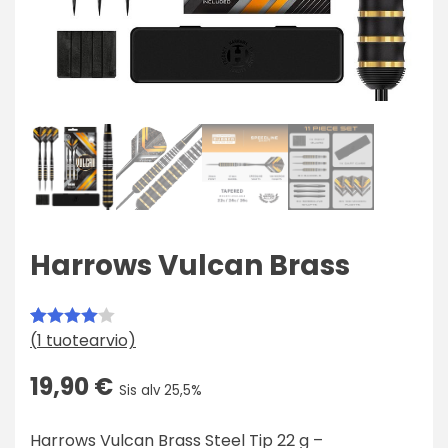
Harrows Vulcan Brass
(
1
tuotearvio)
Arvio
1
4.00
19,90
€
Sis alv 25,5%
5:stä
perustuen
Harrows Vulcan Brass Steel Tip 22 g –
asiakkaan