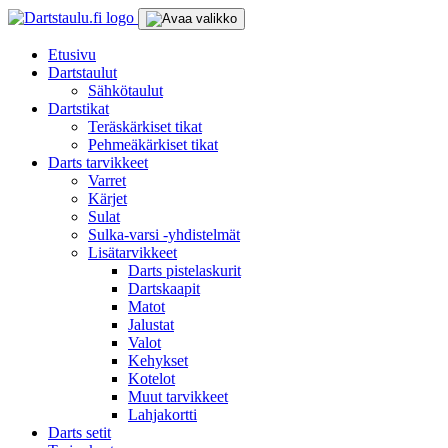
Skip
to
content
Etusivu
Dartstaulut
Sähkötaulut
Dartstikat
Teräskärkiset tikat
Pehmeäkärkiset tikat
Darts tarvikkeet
Varret
Kärjet
Sulat
Sulka-varsi -yhdistelmät
Lisätarvikkeet
Darts pistelaskurit
Dartskaapit
Matot
Jalustat
Valot
Kehykset
Kotelot
Muut tarvikkeet
Lahjakortti
Darts setit