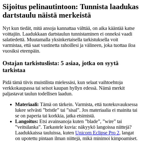
Sijoitus pelinautintoon: Tunnista laadukas
dartstaulu näistä merkeistä
Nyt kun tiedät, mitä ansoja kannattaa välttää, on aika kääntää katse
voittajiin. Laadukkaan dartstaulun tunnistaminen ei onneksi vaadi
salatiedettä. Muutamalla yksinkertaisella tarkistuksella voit
varmistaa, että saat vastinetta rahoillesi ja välineen, joka tuottaa iloa
vuosiksi eteenpäin.
Ostajan tarkistuslista: 5 asiaa, jotka on syytä
tarkistaa
Pidä tämä tiivis muistilista mielessäsi, kun selaat vaihtoehtoja
verkkokaupassa tai seisot kaupan hyllyn edessä. Nämä merkit
paljastavat taulun todellisen laadun.
Materiaali:
Tämä on tärkein. Varmista, että tuotekuvauksessa
lukee selvästi ”bristle” tai ”sisal”. Jos materiaalia ei mainita tai
se on paperia tai korkkia, jatka etsimistä.
Langoitus:
Etsi avainsanoja kuten ”blade”, ”wire” tai
”veitsilanka”. Tarkastele kuvia: näkyykö langoissa niittejä?
Laadukkaissa tauluissa, kuten
Unicorn Eclipse Pro 2
, langat
on upotettu pintaan ilman niittejä, mikä minimoi kimpoamiset.