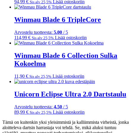
94,99
€
Lisää ostoskoriin
Sis alv 25,5%
Winmau Blade 6 TripleCore
Arvostelu tuotteesta:
5.00
/ 5
114,99
€
Lisää ostoskoriin
Sis alv 25,5%
Winmau Blade 6 Collection Sulka
Kokoelma
11,90
€
Lisää ostoskoriin
Sis alv 25,5%
Unicorn Eclipse Ultra 2.0 Dartstaulu
Arvostelu tuotteesta:
4.50
/ 5
89,99
€
Lisää ostoskoriin
Sis alv 25,5%
Tämä on kuitenkin yksi yleisimmistä ja kalliimmista virheistä, jonka
aloitteleva dartsin harrastaja voi tehdä. Se, mikä aluksi tuntuu
säästöltä, muuttuu nopeasti turhautumiseksi, rikkoutuneiksi