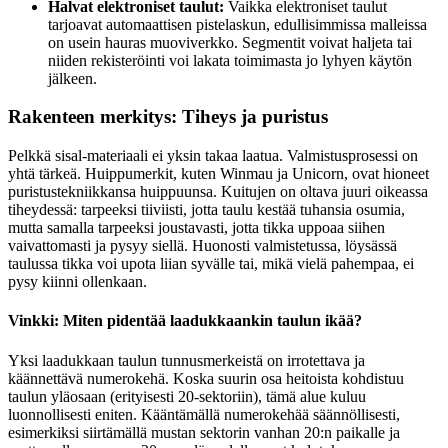
Halvat elektroniset taulut:
Vaikka elektroniset taulut
tarjoavat automaattisen pistelaskun, edullisimmissa malleissa
on usein hauras muoviverkko. Segmentit voivat haljeta tai
niiden rekisteröinti voi lakata toimimasta jo lyhyen käytön
jälkeen.
Rakenteen merkitys: Tiheys ja puristus
Pelkkä sisal-materiaali ei yksin takaa laatua. Valmistusprosessi on
yhtä tärkeä. Huippumerkit, kuten Winmau ja Unicorn, ovat hioneet
puristustekniikkansa huippuunsa. Kuitujen on oltava juuri oikeassa
tiheydessä: tarpeeksi tiiviisti, jotta taulu kestää tuhansia osumia,
mutta samalla tarpeeksi joustavasti, jotta tikka uppoaa siihen
vaivattomasti ja pysyy siellä. Huonosti valmistetussa, löysässä
taulussa tikka voi upota liian syvälle tai, mikä vielä pahempaa, ei
pysy kiinni ollenkaan.
Vinkki: Miten pidentää laadukkaankin taulun ikää?
Yksi laadukkaan taulun tunnusmerkeistä on irrotettava ja
käännettävä numerokehä. Koska suurin osa heitoista kohdistuu
taulun yläosaan (erityisesti 20-sektoriin), tämä alue kuluu
luonnollisesti eniten. Kääntämällä numerokehää säännöllisesti,
esimerkiksi siirtämällä mustan sektorin vanhan 20:n paikalle ja