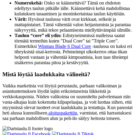
Numerokehä:
Onko se käännettävä? Tämä on ehdoton
edellytys taulun pitkälle iälle. Käännettävä kehä mahdollistaa
kulutuksen tasaamisen ja moninkertaistaa taulun käyttöiän.
Värit:
Hyvässä taulussa värit ovat kirkkaat, selkeät ja
mattapintaiset. Tämä vähentää valon heijastumista ja parantaa
näkyvyyttä, mikä tekee pelaamisesta miellyttävämpää silmille.
Taulun “core” eli ydin:
Edistyneimmissä malleissa saatat
törmätä termeihin kuten ”Dual Core” tai ”Triple Core”.
Esimerkiksi
Winmau Blade 6 Dual Core
-taulussa on kaksi eri
tiheyksistä sisal-kerrosta. Pehmeämpi ulkokerros ottaa tikan
helposti vastaan ja vähentää kimpoamisia, kun taas tiheämpi
sisäkerros parantaa pitoa ja kestävyyttä.
Mistä löytää laadukkaita välineitä?
Vaikka marketista voi löytyä perustaulu, parhaan valikoiman ja
asiantuntemuksen löydät lajiin erikoistuneista liikkeistä ja
verkkokaupoista. Niiden valikoima on suunniteltu palvelemaan niin
vasta-alkajaa kuin kokenutta kilpapelaajaa, ja voit luottaa siihen, että
myynnissä olevat tuotteet ovat laadukkaita ja testattuja. Kun panostat
heti alussa kunnolliseen
aloituspakettiin
, varmistat, että harrastuksesi
saa parhaan mahdollisen alun ja peli-ilo säilyy heitosta toiseen.