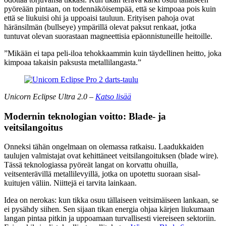
pyöreään pintaan, on todennäköisempää, että se kimpoaa pois kuin
että se liukuisi ohi ja uppoaisi tauluun. Erityisen pahoja ovat
häränsilmän (bullseye) ympärillä olevat paksut renkaat, jotka
tuntuvat olevan suorastaan magneettisia epäonnistuneille heitoille.
”Mikään ei tapa peli-iloa tehokkaammin kuin täydellinen heitto, joka
kimpoaa takaisin paksusta metallilangasta.”
Unicorn Eclipse Ultra 2.0 –
Katso lisää
Modernin teknologian voitto: Blade- ja
veitsilangoitus
Onneksi tähän ongelmaan on olemassa ratkaisu. Laadukkaiden
taulujen valmistajat ovat kehittäneet veitsilangoituksen (blade wire).
Tässä teknologiassa pyöreät langat on korvattu ohuilla,
veitsenterävillä metallilevyillä, jotka on upotettu suoraan sisal-
kuitujen väliin. Niittejä ei tarvita lainkaan.
Idea on nerokas: kun tikka osuu tällaiseen veitsimäiseen lankaan, se
ei pysähdy siihen. Sen sijaan tikan energia ohjaa kärjen liukumaan
langan pintaa pitkin ja uppoamaan turvallisesti viereiseen sektoriin.