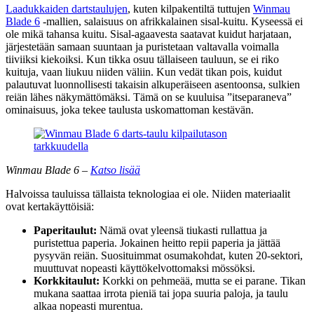
Laadukkaiden dartstaulujen
, kuten kilpakentiltä tuttujen
Winmau
Blade 6
-mallien, salaisuus on afrikkalainen sisal-kuitu. Kyseessä ei
ole mikä tahansa kuitu. Sisal-agaavesta saatavat kuidut harjataan,
järjestetään samaan suuntaan ja puristetaan valtavalla voimalla
tiiviiksi kiekoiksi. Kun tikka osuu tällaiseen tauluun, se ei riko
kuituja, vaan liukuu niiden väliin. Kun vedät tikan pois, kuidut
palautuvat luonnollisesti takaisin alkuperäiseen asentoonsa, sulkien
reiän lähes näkymättömäksi. Tämä on se kuuluisa ”itseparaneva”
ominaisuus, joka tekee taulusta uskomattoman kestävän.
Winmau Blade 6 –
Katso lisää
Halvoissa tauluissa tällaista teknologiaa ei ole. Niiden materiaalit
ovat kertakäyttöisiä:
Paperitaulut:
Nämä ovat yleensä tiukasti rullattua ja
puristettua paperia. Jokainen heitto repii paperia ja jättää
pysyvän reiän. Suosituimmat osumakohdat, kuten 20-sektori,
muuttuvat nopeasti käyttökelvottomaksi mössöksi.
Korkkitaulut:
Korkki on pehmeää, mutta se ei parane. Tikan
mukana saattaa irrota pieniä tai jopa suuria paloja, ja taulu
alkaa nopeasti murentua.