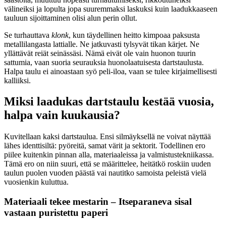
välineiksi ja lopulta jopa suuremmaksi laskuksi kuin laadukkaaseen
tauluun sijoittaminen olisi alun perin ollut.
Se turhauttava
klonk
, kun täydellinen heitto kimpoaa paksusta
metallilangasta lattialle. Ne jatkuvasti tylsyvät tikan kärjet. Ne
yllättävät reiät seinässäsi. Nämä eivät ole vain huonon tuurin
sattumia, vaan suoria seurauksia huonolaatuisesta dartstaulusta.
Halpa taulu ei ainoastaan syö peli-iloa, vaan se tulee kirjaimellisesti
kalliiksi.
Miksi laadukas dartstaulu kestää vuosia,
halpa vain kuukausia?
Kuvitellaan kaksi dartstaulua. Ensi silmäyksellä ne voivat näyttää
lähes identtisiltä: pyöreitä, samat värit ja sektorit. Todellinen ero
piilee kuitenkin pinnan alla, materiaaleissa ja valmistustekniikassa.
Tämä ero on niin suuri, että se määrittelee, heitätkö roskiin uuden
taulun puolen vuoden päästä vai nautitko samoista peleistä vielä
vuosienkin kuluttua.
Materiaali tekee mestarin – Itseparaneva sisal
vastaan puristettu paperi