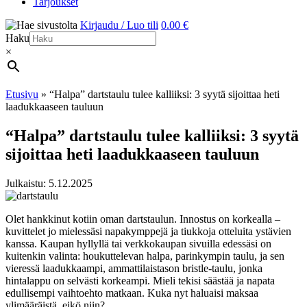
Tarjoukset
Kirjaudu / Luo tili
0.00 €
Haku
×
Etusivu
»
“Halpa” dartstaulu tulee kalliiksi: 3 syytä sijoittaa heti
laadukkaaseen tauluun
“Halpa” dartstaulu tulee kalliiksi: 3 syytä
sijoittaa heti laadukkaaseen tauluun
Julkaistu: 5.12.2025
Olet hankkinut kotiin oman dartstaulun. Innostus on korkealla –
kuvittelet jo mielessäsi napakymppejä ja tiukkoja otteluita ystävien
kanssa. Kaupan hyllyllä tai verkkokaupan sivuilla edessäsi on
kuitenkin valinta: houkuttelevan halpa, parinkympin taulu, ja sen
vieressä laadukkaampi, ammattilaistason bristle-taulu, jonka
hintalappu on selvästi korkeampi. Mieli tekisi säästää ja napata
edullisempi vaihtoehto matkaan. Kuka nyt haluaisi maksaa
ylimääräistä, eikö niin?