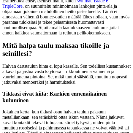
Esimerkiksi edistykselliset mallit, kuten
Winmau Blade 6
TripleCore
, on suunniteltu minimoimaan lankojen pinta-ala ja
ohjaamaan jokainen mahdollinen heitto pistealueelle. Tämä ei
ainoastaan vähennä bounce-outien määrää lähes nollaan, vaan myös
parantaa tuloksiasi ja tekee pelaamisesta huomattavasti
nautinnollisempaa. Sijoittamalla laadukkaaseen tauluun sijoitat
ennen kaikkea saumattomaan ja reiluun pelikokemukseen.
Mitä halpa taulu maksaa tikoille ja
seinillesi?
Halvan dartstaulun hinta ei lopu kassalle. Sen todelliset kustannukset
alkavat paljastua vasta käytössä – rikkoutuneina välineinä ja
vaurioituneina pintoina. Se, mikä tuntui säästöltä, muuttuu nopeasti
jatkuvaksi menoeräksi ja harmitukseksi.
Tikkasi eivät kiitä: Kärkien ennenaikainen
kuluminen
Jokainen kerta, kun tikkasi osuu halvan taulun paksuun
metallilankaan, sen teräskärki ottaa iskun vastaan. Nämä jatkuvat,
kovat kontaktit tekevät tuhojaan: kärjet tylsyvät, niiden pinta
muuttuu rosoiseksi ja pahimmassa tapauksessa ne voivat vääntyä tai