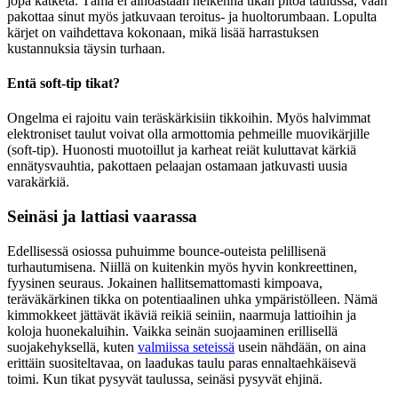
jopa katketa. Tämä ei ainoastaan heikennä tikan pitoa taulussa, vaan
pakottaa sinut myös jatkuvaan teroitus- ja huoltorumbaan. Lopulta
kärjet on vaihdettava kokonaan, mikä lisää harrastuksen
kustannuksia täysin turhaan.
Entä soft-tip tikat?
Ongelma ei rajoitu vain teräskärkisiin tikkoihin. Myös halvimmat
elektroniset taulut voivat olla armottomia pehmeille muovikärjille
(soft-tip). Huonosti muotoillut ja karheat reiät kuluttavat kärkiä
ennätysvauhtia, pakottaen pelaajan ostamaan jatkuvasti uusia
varakärkiä.
Seinäsi ja lattiasi vaarassa
Edellisessä osiossa puhuimme bounce-outeista pelillisenä
turhautumisena. Niillä on kuitenkin myös hyvin konkreettinen,
fyysinen seuraus. Jokainen hallitsemattomasti kimpoava,
teräväkärkinen tikka on potentiaalinen uhka ympäristölleen. Nämä
kimmokkeet jättävät ikäviä reikiä seiniin, naarmuja lattioihin ja
koloja huonekaluihin. Vaikka seinän suojaaminen erillisellä
suojakehyksellä, kuten
valmiissa seteissä
usein nähdään, on aina
erittäin suositeltavaa, on laadukas taulu paras ennaltaehkäisevä
toimi. Kun tikat pysyvät taulussa, seinäsi pysyvät ehjinä.