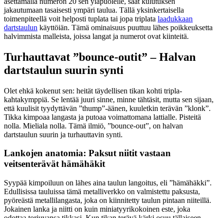
asettamalla numeron 20 sen yläpuolelle, saat kulutuksen
jakautumaan tasaisesti ympäri taulua. Tällä yksinkertaisella
toimenpiteellä voit helposti tuplata tai jopa triplata
laadukkaan
dartstaulun
käyttöiän. Tämä ominaisuus puuttuu lähes poikkeuksetta
halvimmista malleista, joissa langat ja numerot ovat kiinteitä.
Turhauttavat ”bounce-outit” – Halvan
dartstaulun suurin synti
Olet ehkä kokenut sen: heität täydellisen tikan kohti tripla-
kahtakymppiä. Se lentää juuri sinne, minne tähtäsit, mutta sen sijaan,
että kuulisit tyydyttävän ”thump”-äänen, kuuletkin terävän ”klonk”.
Tikka kimpoaa langasta ja putoaa voimattomana lattialle. Pisteitä
nolla. Mieliala nolla. Tämä ilmiö, ”bounce-out”, on halvan
dartstaulun suurin ja turhauttavin synti.
Lankojen anatomia: Paksut niitit vastaan
veitsenterävät hämähäkit
Syypää kimpoiluun on lähes aina taulun langoitus, eli ”hämähäkki”.
Edullisissa tauluissa tämä metalliverkko on valmistettu paksusta,
pyöreästä metallilangasta, joka on kiinnitetty taulun pintaan niiteillä.
Jokainen lanka ja niitti on kuin miniatyyrikokoinen este, joka
odottaa torjuvansa tikkasi. Kun tikan terävä kärki osuu tällaiseen