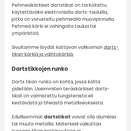
Pehmeäkärkiset dartstikat on tarkoitettu
käytettäväksi elektronisilla darts-tauluilla,
jotka on varusteltu pehmeällä muovipinnalla.
Pehmeä kärki ei vahingoita taulua tai
ympäristöä.
Sivultamme löydät kattavan valikoiman
darts-
tikan kärkiä ja vaihtokärkiä.
Dartstikkojen runko
Darts tikan runko on kohta, jossa kättä
pidetään. Useimmiten teräskärkiset darts-
tikat on valmistettu tungstenista eli
kestävästä ja tiheästä metalliseoksesta.
Edullisemmat
dartstikat
voivat olla alumiinia
tai muuta metallia. Materiaali vaikuttaa
suoraan tikan kestävyyteen ja