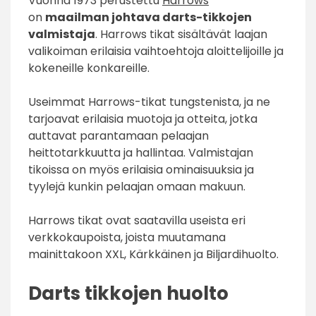
Vuonna 1973 perustettu
Harrows
on
maailman johtava darts-tikkojen
valmistaja
. Harrows tikat sisältävät laajan
valikoiman erilaisia vaihtoehtoja aloittelijoille ja
kokeneille konkareille.
Useimmat Harrows-tikat tungstenista, ja ne
tarjoavat erilaisia muotoja ja otteita, jotka
auttavat parantamaan pelaajan
heittotarkkuutta ja hallintaa. Valmistajan
tikoissa on myös erilaisia ominaisuuksia ja
tyylejä kunkin pelaajan omaan makuun.
Harrows tikat ovat saatavilla useista eri
verkkokaupoista, joista muutamana
mainittakoon XXL, Kärkkäinen ja Biljardihuolto.
Darts tikkojen huolto