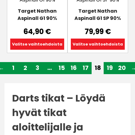
on
on
Target Nathan
Target Nathan
useampi
useampi
Aspinall G1 90%
Aspinall G1 SP 90%
muunnelma.
muunnelma.
Voit
Voit
64,90
€
79,99
€
tehdä
tehdä
valinnat
valinnat
Valitse vaihtoehdoista
Valitse vaihtoehdoista
tuotteen
tuotteen
sivulla.
sivulla.
←
1
2
3
…
15
16
17
18
19
20
Darts tikat – Löydä
hyvät tikat
aloittelijalle ja