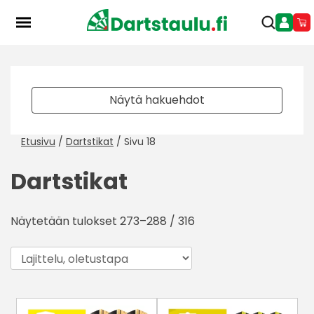
Skip
to
content
Näytä hakuehdot
Etusivu
/
Dartstikat
/ Sivu 18
Dartstikat
Näytetään tulokset 273–288 / 316
Tällä
Tällä