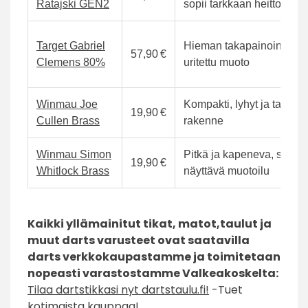
Ratajski GEN2
sopii tarkkaan heittoon
Target Gabriel
Hieman takapainoinen, hill
57,90 €
Clemens 80%
uritettu muoto
Winmau Joe
Kompakti, lyhyt ja tasapa
19,90 €
Cullen Brass
rakenne
Winmau Simon
Pitkä ja kapeneva, syvät u
19,90 €
Whitlock Brass
näyttävä muotoilu
Kaikki yllämainitut tikat, matot,taulut ja
muut darts varusteet ovat saatavilla
darts verkkokaupastamme ja toimitetaan
nopeasti varastostamme Valkeakoskelta:
Tilaa dartstikkasi nyt dartstaulu.fi!
-Tuet
kotimaista kauppaa!