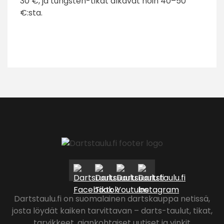
30 €, ja tungsten-tikat alkavat noin 40–50
€:sta.
Dartstaulu.fi on suomalainen dartskauppa netissä,
josta löydät kaiken tarvittavan – darts-taulut, tikat,
tarvikkeet, ajankohtaiset uutiset ja vinkit