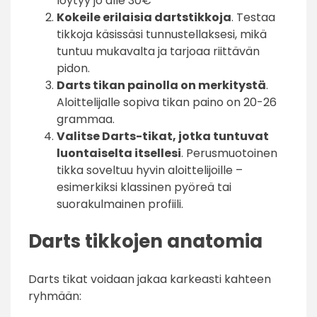
löytyy jo alle 30€
Kokeile erilaisia dartstikkoja
. Testaa
tikkoja käsissäsi tunnustellaksesi, mikä
tuntuu mukavalta ja tarjoaa riittävän
pidon.
Darts tikan painolla on merkitystä
.
Aloittelijalle sopiva tikan paino on 20-26
grammaa.
Valitse Darts-tikat, jotka tuntuvat
luontaiselta itsellesi
. Perusmuotoinen
tikka soveltuu hyvin aloittelijoille –
esimerkiksi klassinen pyöreä tai
suorakulmainen profiili.
Darts tikkojen anatomia
Darts tikat voidaan jakaa karkeasti kahteen
ryhmään: