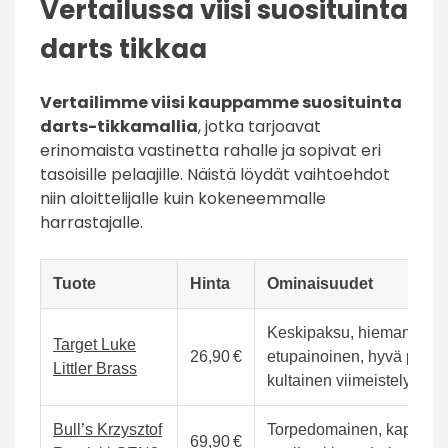
Vertailussa viisi suosituinta
darts tikkaa
Vertailimme viisi kauppamme suosituinta
darts-tikkamallia
, jotka tarjoavat
erinomaista vastinetta rahalle ja sopivat eri
tasoisille pelaajille. Näistä löydät vaihtoehdot
niin aloittelijalle kuin kokeneemmalle
harrastajalle.
Tuote
Hinta
Ominaisuudet
Keskipaksu, hieman
Target Luke
26,90 €
etupainoinen, hyvä pito j
Littler Brass
kultainen viimeistely
Bull’s Krzysztof
Torpedomainen, kapea ru
69,90 €