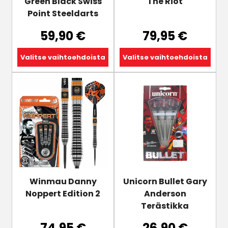
sivulla.
sivulla.
Green Black Swiss
The Riot
Point Steeldarts
59,90
€
79,95
€
Valitse vaihtoehdoista
Valitse vaihtoehdoista
Tällä
tuotteella
on
useampi
muunnelma.
Voit
tehdä
valinnat
tuotteen
Winmau Danny
Unicorn Bullet Gary
sivulla.
Noppert Edition 2
Anderson
Terästikka
74,95
€
26,90
€