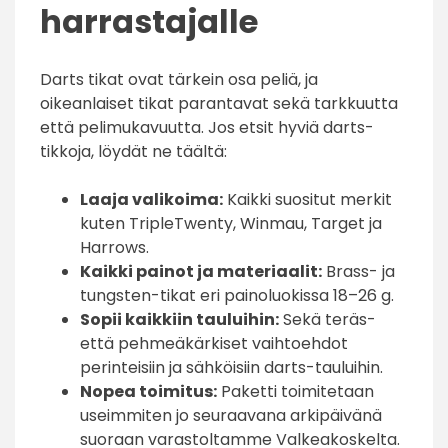
harrastajalle
Darts tikat ovat tärkein osa peliä, ja
oikeanlaiset tikat parantavat sekä tarkkuutta
että pelimukavuutta. Jos etsit hyviä darts-
tikkoja, löydät ne täältä:
Laaja valikoima:
Kaikki suositut merkit
kuten TripleTwenty, Winmau, Target ja
Harrows.
Kaikki painot ja materiaalit:
Brass- ja
tungsten-tikat eri painoluokissa 18–26 g.
Sopii kaikkiin tauluihin:
Sekä teräs-
että pehmeäkärkiset vaihtoehdot
perinteisiin ja sähköisiin darts-tauluihin.
Nopea toimitus:
Paketti toimitetaan
useimmiten jo seuraavana arkipäivänä
suoraan varastoltamme Valkeakoskelta.