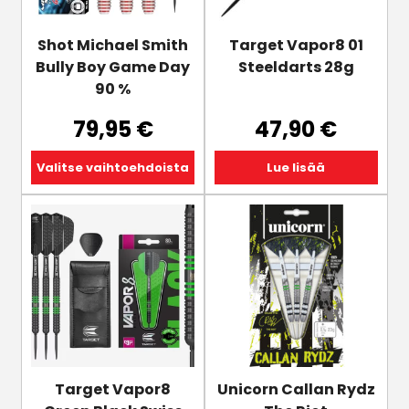
tehdä
valinnat
tuotteen
Shot Michael Smith
Target Vapor8 01
sivulla.
Bully Boy Game Day
Steeldarts 28g
90 %
79,95
€
47,90
€
Valitse vaihtoehdoista
Lue lisää
Tällä
Tällä
tuotteella
tuotteella
on
on
useampi
useampi
muunnelma.
muunnelma.
Voit
Voit
tehdä
tehdä
valinnat
valinnat
tuotteen
tuotteen
Target Vapor8
Unicorn Callan Rydz