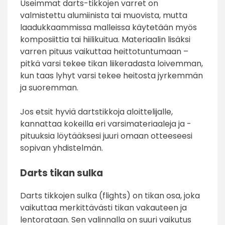
Useimmat darts-tikkojen varret on
valmistettu alumiinista tai muovista, mutta
laadukkaammissa malleissa käytetään myös
komposiittia tai hiilikuitua. Materiaalin lisäksi
varren pituus vaikuttaa heittotuntumaan –
pitkä varsi tekee tikan liikeradasta loivemman,
kun taas lyhyt varsi tekee heitosta jyrkemmän
ja suoremman.
Jos etsit hyviä dartstikkoja aloittelijalle,
kannattaa kokeilla eri varsimateriaaleja ja -
pituuksia löytääksesi juuri omaan otteeseesi
sopivan yhdistelmän.
Darts tikan sulka
Darts tikkojen sulka (flights) on tikan osa, joka
vaikuttaa merkittävästi tikan vakauteen ja
lentorataan. Sen valinnalla on suuri vaikutus