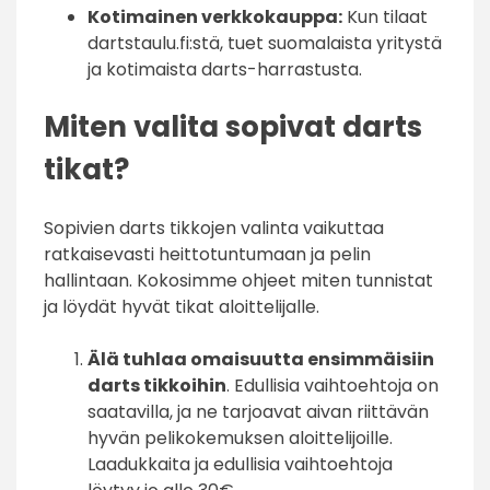
Kotimainen verkkokauppa:
Kun tilaat
dartstaulu.fi:stä, tuet suomalaista yritystä
ja kotimaista darts-harrastusta.
Miten valita sopivat darts
tikat?
Sopivien darts tikkojen valinta vaikuttaa
ratkaisevasti heittotuntumaan ja pelin
hallintaan. Kokosimme ohjeet miten tunnistat
ja löydät hyvät tikat aloittelijalle.
Älä tuhlaa omaisuutta ensimmäisiin
darts tikkoihin
. Edullisia vaihtoehtoja on
saatavilla, ja ne tarjoavat aivan riittävän
hyvän pelikokemuksen aloittelijoille.
Laadukkaita ja edullisia vaihtoehtoja