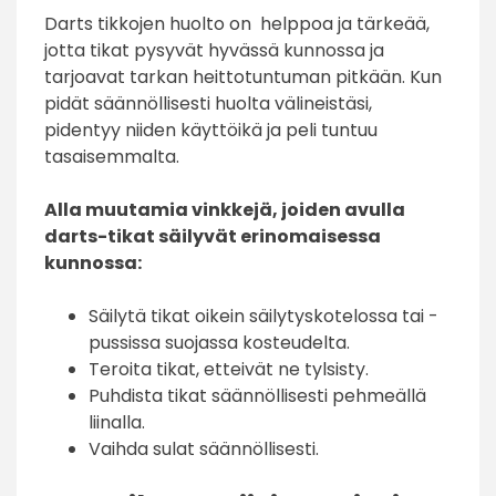
Darts tikkojen huolto on helppoa ja tärkeää,
jotta tikat pysyvät hyvässä kunnossa ja
tarjoavat tarkan heittotuntuman pitkään. Kun
pidät säännöllisesti huolta välineistäsi,
pidentyy niiden käyttöikä ja peli tuntuu
tasaisemmalta.
Alla muutamia vinkkejä, joiden avulla
darts-tikat säilyvät erinomaisessa
kunnossa:
Säilytä tikat oikein säilytyskotelossa tai -
pussissa suojassa kosteudelta.
Teroita tikat, etteivät ne tylsisty.
Puhdista tikat säännöllisesti pehmeällä
liinalla.
Vaihda sulat säännöllisesti.