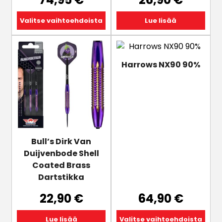
Valitse vaihtoehdoista
Lue lisää
Tällä
tuotteella
Harrows NX90 90%
on
useampi
muunnelma.
Voit
tehdä
valinnat
tuotteen
Bull’s Dirk Van
sivulla.
Duijvenbode Shell
Coated Brass
Dartstikka
22,90
€
64,90
€
Lue lisää
Valitse vaihtoehdoista