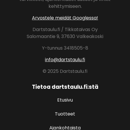
kehittymiseen.
Arvostele meidät Googlessa!
Dartstaulu.fi / Tikkataivas Oy
Salomaantie 9, 37630 Valkeakoski
Y-tunnus 3418505-8
info@dartstaulu.fi
© 2025 Dartstaulu.fi
Tietoa dartstaulu.fi:stä
Etusivu
Tuotteet
Ajankohtaista