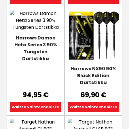
Tällä
Tällä
tuotteella
tuotteella
on
on
useampi
useampi
Harrows Damon
muunnelma.
muunnelma.
Heta Series 3 90%
Voit
Voit
Tungsten
tehdä
tehdä
Dartstikka
valinnat
valinnat
tuotteen
tuotteen
Harrows NX90 90%
sivulla.
sivulla.
Black Edition
Dartstikka
94,95
€
69,90
€
Valitse vaihtoehdoista
Valitse vaihtoehdoista
Tällä
Tällä
tuotteella
tuotteella