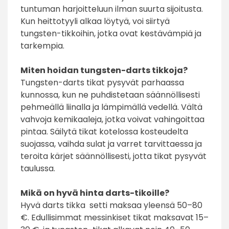
tuntuman harjoitteluun ilman suurta sijoitusta.
Kun heittotyyli alkaa löytyä, voi siirtyä
tungsten-tikkoihin, jotka ovat kestävämpiä ja
tarkempia.
Miten hoidan tungsten-darts tikkoja?
Tungsten-darts tikat pysyvät parhaassa
kunnossa, kun ne puhdistetaan säännöllisesti
pehmeällä liinalla ja lämpimällä vedellä. Vältä
vahvoja kemikaaleja, jotka voivat vahingoittaa
pintaa. Säilytä tikat kotelossa kosteudelta
suojassa, vaihda sulat ja varret tarvittaessa ja
teroita kärjet säännöllisesti, jotta tikat pysyvät
taulussa.
Mikä on hyvä hinta darts-tikoille?
Hyvä darts tikka setti maksaa yleensä 50–80
€. Edullisimmat messinkiset tikat maksavat 15–