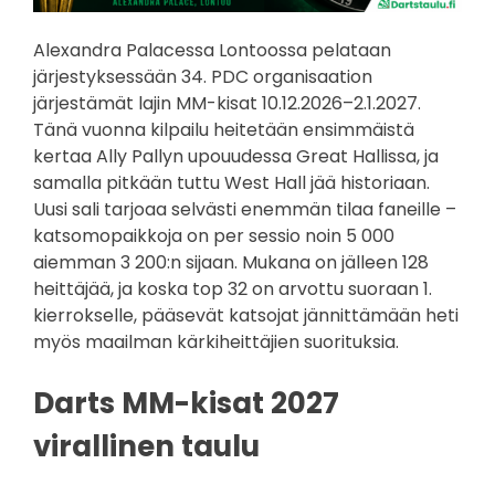
Alexandra Palacessa Lontoossa pelataan
järjestyksessään 34. PDC organisaation
järjestämät lajin MM-kisat 10.12.2026–2.1.2027.
Tänä vuonna kilpailu heitetään ensimmäistä
kertaa Ally Pallyn upouudessa Great Hallissa, ja
samalla pitkään tuttu West Hall jää historiaan.
Uusi sali tarjoaa selvästi enemmän tilaa faneille –
katsomopaikkoja on per sessio noin 5 000
aiemman 3 200:n sijaan. Mukana on jälleen 128
heittäjää, ja koska top 32 on arvottu suoraan 1.
kierrokselle, pääsevät katsojat jännittämään heti
myös maailman kärkiheittäjien suorituksia.
Darts MM-kisat 2027
virallinen taulu