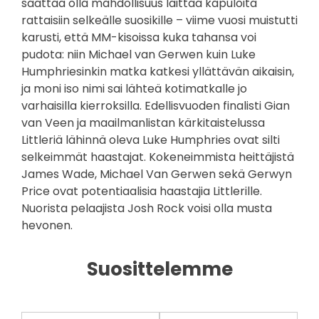
saattaa olla mahdollisuus laittaa kapuloita
rattaisiin selkeälle suosikille – viime vuosi muistutti
karusti, että MM-kisoissa kuka tahansa voi
pudota: niin Michael van Gerwen kuin Luke
Humphriesinkin matka katkesi yllättävän aikaisin,
ja moni iso nimi sai lähteä kotimatkalle jo
varhaisilla kierroksilla. Edellisvuoden finalisti Gian
van Veen ja maailmanlistan kärkitaistelussa
Littleriä lähinnä oleva Luke Humphries ovat silti
selkeimmät haastajat. Kokeneimmista heittäjistä
James Wade, Michael Van Gerwen sekä Gerwyn
Price ovat potentiaalisia haastajia Littlerille.
Nuorista pelaajista Josh Rock voisi olla musta
hevonen.
Suosittelemme