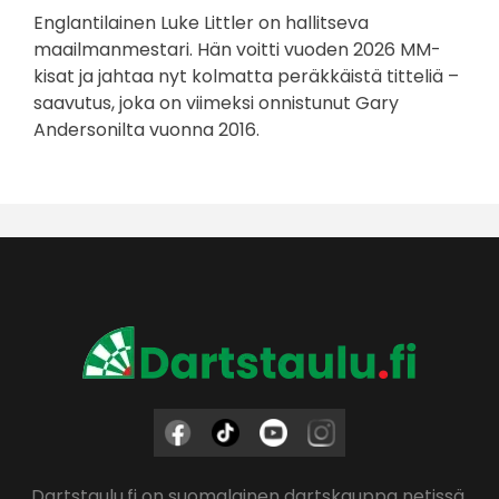
Englantilainen Luke Littler on hallitseva
maailmanmestari. Hän voitti vuoden 2026 MM-
kisat ja jahtaa nyt kolmatta peräkkäistä titteliä –
saavutus, joka on viimeksi onnistunut Gary
Andersonilta vuonna 2016.
Dartstaulu.fi on suomalainen dartskauppa netissä,