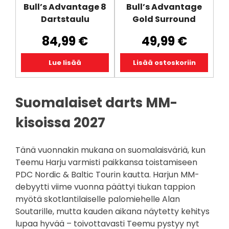
Bull’s Advantage 8
Bull’s Advantage
Dartstaulu
Gold Surround
84,99
€
49,99
€
Lue lisää
Lisää ostoskoriin
Suomalaiset darts MM-
kisoissa 2027
Tänä vuonnakin mukana on suomalaisväriä, kun
Teemu Harju varmisti paikkansa toistamiseen
PDC Nordic & Baltic Tourin kautta. Harjun MM-
debyytti viime vuonna päättyi tiukan tappion
myötä skotlantilaiselle palomiehelle Alan
Soutarille, mutta kauden aikana näytetty kehitys
lupaa hyvää – toivottavasti Teemu pystyy nyt