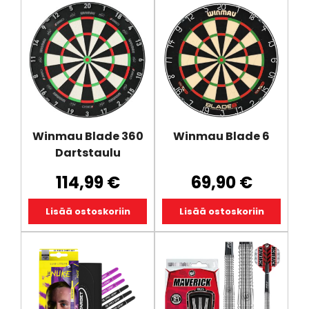
Winmau Blade 360
Winmau Blade 6
Dartstaulu
114,99
€
69,90
€
Lisää ostoskoriin
Lisää ostoskoriin
Tällä
tuotteella
on
useampi