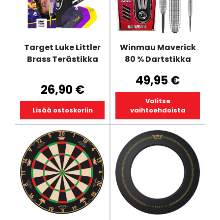
muunnelma.
Voit
tehdä
valinnat
Target Luke Littler
Winmau Maverick
tuotteen
Brass Terästikka
80 % Dartstikka
sivulla.
49,95
€
26,90
€
Valitse
Lisää ostoskoriin
vaihtoehdoista