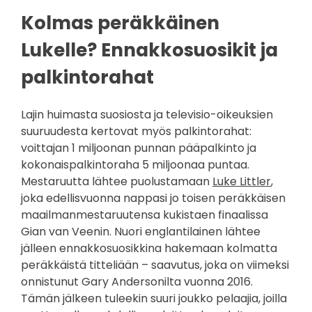
Kolmas peräkkäinen
Lukelle? Ennakkosuosikit ja
palkintorahat
Lajin huimasta suosiosta ja televisio-oikeuksien
suuruudesta kertovat myös palkintorahat:
voittajan 1 miljoonan punnan pääpalkinto ja
kokonaispalkintoraha 5 miljoonaa puntaa.
Mestaruutta lähtee puolustamaan
Luke Littler
,
joka edellisvuonna nappasi jo toisen peräkkäisen
maailmanmestaruutensa kukistaen finaalissa
Gian van Veenin. Nuori englantilainen lähtee
jälleen ennakkosuosikkina hakemaan kolmatta
peräkkäistä titteliään – saavutus, joka on viimeksi
onnistunut Gary Andersonilta vuonna 2016.
Tämän jälkeen tuleekin suuri joukko pelaajia, joilla