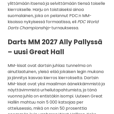
ylittämään itsensä ja selvittämään tiensä toiselle
kierrokselle. Harju on toistaiseksi ainoa
suomalainen, joka on pelannut PDC:n MM-
kisoissa nykyisessä formaatissa, eli
PDC World
Darts Championship
-turnauksessa.
Darts MM 2027 Ally Pallyssä
– uusi Great Hall
MM-kisat ovat dartsin juhlaa: tunnelma on
ainutlaatuinen, yleisö elää jokaisen legin mukana
ja jännitys kasvaa kierros kierrokselta. Dartsin
MM-kisat ovat yksi maailman äänekkäimmistä ja
näyttävimmistä urheilutapahtumista, ja tänä
vuonna juhla on entistäkin isompi. Uuteen Great
Halliin mahtuu noin 5 000 katsojaa per
ottelusessio, mikä on noin 50 prosenttia