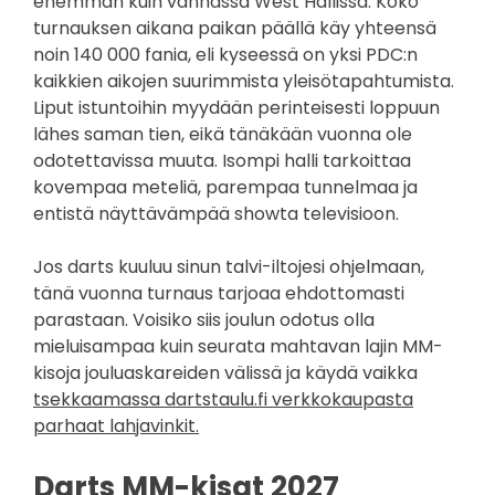
enemmän kuin vanhassa West Hallissa. Koko
turnauksen aikana paikan päällä käy yhteensä
noin 140 000 fania, eli kyseessä on yksi PDC:n
kaikkien aikojen suurimmista yleisötapahtumista.
Liput istuntoihin myydään perinteisesti loppuun
lähes saman tien, eikä tänäkään vuonna ole
odotettavissa muuta. Isompi halli tarkoittaa
kovempaa meteliä, parempaa tunnelmaa ja
entistä näyttävämpää showta televisioon.
Jos darts kuuluu sinun talvi-iltojesi ohjelmaan,
tänä vuonna turnaus tarjoaa ehdottomasti
parastaan. Voisiko siis joulun odotus olla
mieluisampaa kuin seurata mahtavan lajin MM-
kisoja jouluaskareiden välissä ja käydä vaikka
tsekkaamassa dartstaulu.fi verkkokaupasta
parhaat lahjavinkit.
Darts MM-kisat 2027