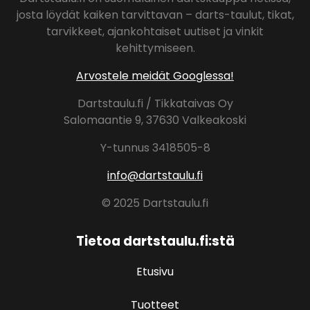
josta löydät kaiken tarvittavan – darts-taulut, tikat,
tarvikkeet, ajankohtaiset uutiset ja vinkit
kehittymiseen.
Arvostele meidät Googlessa!
Dartstaulu.fi / Tikkataivas Oy
Salomaantie 9, 37630 Valkeakoski
Y-tunnus 3418505-8
info@dartstaulu.fi
© 2025 Dartstaulu.fi
Tietoa dartstaulu.fi:stä
Etusivu
Tuotteet