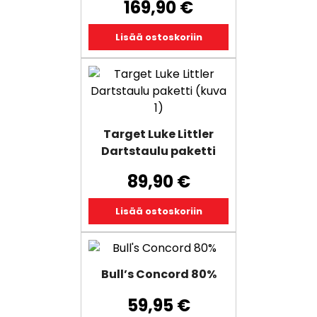
169,90
€
Lisää ostoskoriin
Target Luke Littler
Dartstaulu paketti
89,90
€
Lisää ostoskoriin
Tällä
tuotteella
Bull’s Concord 80%
on
useampi
59,95
€
muunnelma.