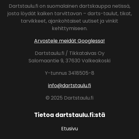
Dartstaulu.fi on suomalainen dartskauppa netissä,
josta löydät kaiken tarvittavan – darts-taulut, tikat,
tarvikkeet, ajankohtaiset uutiset ja vinkit
kehittymiseen.
Arvostele meidät Googlessa!
Dartstaulu.fi / Tikkataivas Oy
Salomaantie 9, 37630 Valkeakoski
Y-tunnus 3418505-8
info@dartstaulu.fi
© 2025 Dartstaulu.fi
Tietoa dartstaulu.fi:stä
Etusivu