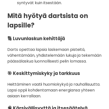
syntyvät kuin itsestään.
Mitä hyötyä dartsista on
lapsille?
🔢 Luvunlaskun kehittäjä
Darts opettaa lapsia laskemaan pisteitä,
vähentämään, yhdistelemään lukuja ja tekemään
päässälaskua luonnollisesti pelin lomassa.
🎯 Keskittymiskyky ja tarkkuus
Heittäminen vaatii huomiokykyä ja rauhallisuutta.
Lapsi oppii kohdentamaan energiansa yhteen
asiaan kerrallaan.
🧠 Kärsivällisyyttä ja itsesäätelyä