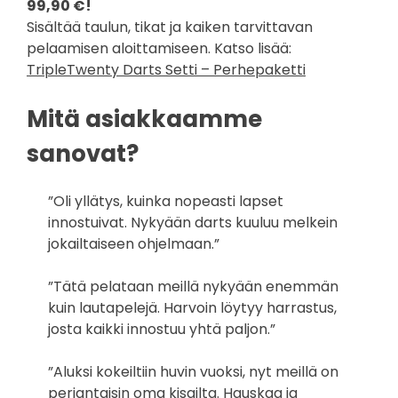
99,90 €!
Sisältää taulun, tikat ja kaiken tarvittavan
pelaamisen aloittamiseen. Katso lisää:
TripleTwenty Darts Setti – Perhepaketti
Mitä asiakkaamme
sanovat?
”Oli yllätys, kuinka nopeasti lapset
innostuivat. Nykyään darts kuuluu melkein
jokailtaiseen ohjelmaan.”
”Tätä pelataan meillä nykyään enemmän
kuin lautapelejä. Harvoin löytyy harrastus,
josta kaikki innostuu yhtä paljon.”
”Aluksi kokeiltiin huvin vuoksi, nyt meillä on
perjantaisin oma kisailta. Hauskaa ja