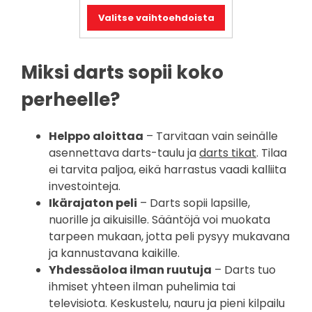
Voit
Valitse vaihtoehdoista
tehdä
valinnat
tuotteen
Miksi darts sopii koko
sivulla.
perheelle?
Helppo aloittaa
– Tarvitaan vain seinälle
asennettava darts-taulu ja
darts tikat
. Tilaa
ei tarvita paljoa, eikä harrastus vaadi kalliita
investointeja.
Ikärajaton peli
– Darts sopii lapsille,
nuorille ja aikuisille. Sääntöjä voi muokata
tarpeen mukaan, jotta peli pysyy mukavana
ja kannustavana kaikille.
Yhdessäoloa ilman ruutuja
– Darts tuo
ihmiset yhteen ilman puhelimia tai
televisiota. Keskustelu, nauru ja pieni kilpailu