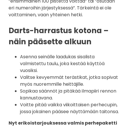
”ensimmäinen 100 pistettä voittaa” tai ”osutaan
eri numeroihin järjestyksessä”. Tärkeintä ei ole
voittaminen, vaan yhteinen hetki.
Darts-harrastus kotona –
näin pääsette alkuun
Asenna seinälle laadukas sisalista
valmistettu taulu, joka kestää käyttöä
vuosiksi.
Valitse kevyemmät terästikat, jotka sopivat
myös nuoremmille heittäjille.
Sopikaa säännöt ja pitäkää ilmapiiri rennon
kannustavana.
Voitte pitää vaikka viikoittaisen perhecupin,
jossa jokainen pääsee näyttämään taitonsa.
Nyt erikoistarjouksessa valmis perhepaketti