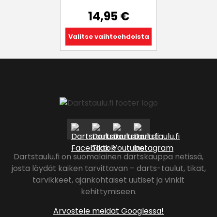
14,95
€
Valitse vaihtoehdoista
Dartstaulu.fi on suomalainen dartskauppa netissä,
josta löydät kaiken tarvittavan – darts-taulut, tikat,
tarvikkeet, ajankohtaiset uutiset ja vinkit
kehittymiseen.
Arvostele meidät Googlessa!