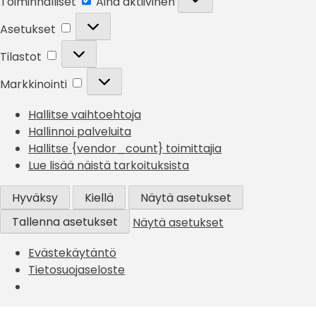
Toiminnalliset
Aina aktiivinen
Asetukset
Asetukset
Tilastot
Tilastot
Markkinointi
Markkinointi
Hallitse vaihtoehtoja
Hallinnoi palveluita
Hallitse {vendor_count} toimittajia
Lue lisää näistä tarkoituksista
Hyväksy
Kiellä
Näytä asetukset
Tallenna asetukset
Näytä asetukset
Evästekäytäntö
Tietosuojaseloste
Skip