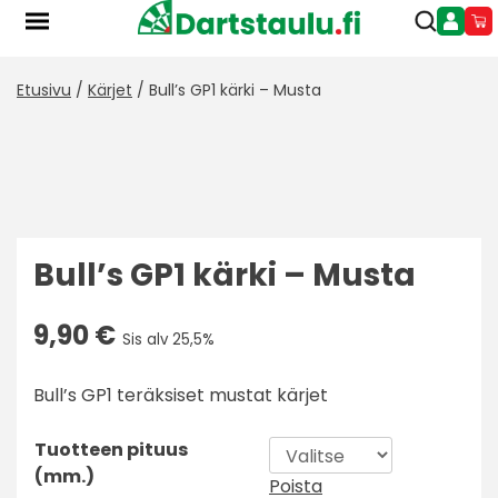
to
content
Etusivu
/
Kärjet
/ Bull’s GP1 kärki – Musta
Bull’s GP1 kärki – Musta
9,90
€
Sis alv 25,5%
Bull’s GP1 teräksiset mustat kärjet
Tuotteen pituus
(mm.)
Poista