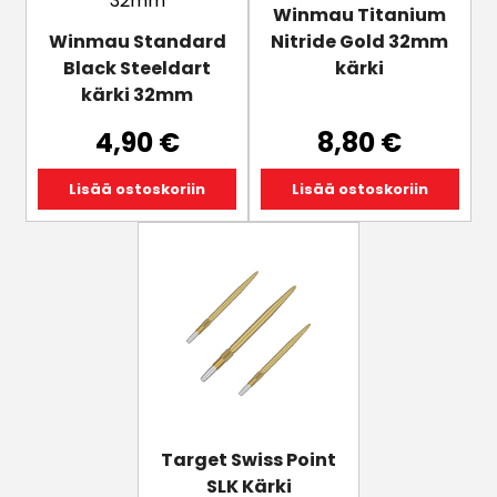
Winmau Titanium
Winmau Standard
Nitride Gold 32mm
Black Steeldart
kärki
kärki 32mm
4,90
€
8,80
€
Lisää ostoskoriin
Lisää ostoskoriin
Tällä
tuotteella
on
useampi
muunnelma.
Voit
tehdä
valinnat
tuotteen
Target Swiss Point
sivulla.
SLK Kärki