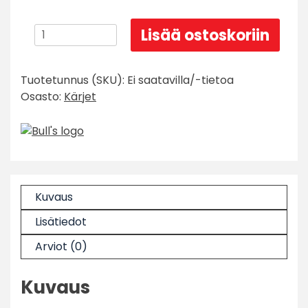
Bull's
Lisää ostoskoriin
GP1
kärki
Tuotetunnus (SKU):
Ei saatavilla/-tietoa
-
Osasto:
Kärjet
Musta
määrä
Kuvaus
Lisätiedot
Arviot (0)
Kuvaus