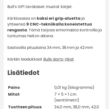
Bull’s GP1 teräksiset mustat kärjet.
Kärkiosassa on
kaksi eri grip‑aluetta
ja
yhteensä
9 CNC-tekniikalla koneistettua
rengasta
. Tämä tarjoaa erinomaista kontrollia ja
tuntumaa heiton aikana.
Saatavilla pituuksina 34 mm, 38 mm ja 42 mm
Kärkiin laadukkaat
Bulls darts-tikat
Lisätiedot
Paino
0,01 kg (kilogramma)
Mitat
7 × 5 × 1 cm
(senttimetri)
Tuotteen pituus
34,0 mm, 38,0 mm, 42,0