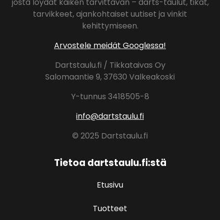
josta löydät kaiken tarvittavan – darts-taulut, tikat,
tarvikkeet, ajankohtaiset uutiset ja vinkit
kehittymiseen.
Arvostele meidät Googlessa!
Dartstaulu.fi / Tikkataivas Oy
Salomaantie 9, 37630 Valkeakoski
Y-tunnus 3418505-8
info@dartstaulu.fi
© 2025 Dartstaulu.fi
Tietoa dartstaulu.fi:stä
Etusivu
Tuotteet