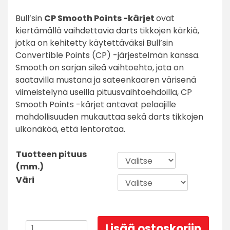
Bull’sin
CP Smooth Points -kärjet
ovat
kiertämällä vaihdettavia darts tikkojen kärkiä,
jotka on kehitetty käytettäväksi Bull’sin
Convertible Points (CP) -järjestelmän kanssa.
Smooth on sarjan sileä vaihtoehto, jota on
saatavilla mustana ja sateenkaaren värisenä
viimeistelynä useilla pituusvaihtoehdoilla, CP
Smooth Points -kärjet antavat pelaajille
mahdollisuuden mukauttaa sekä darts tikkojen
ulkonäköä, että lentorataa.
Tuotteen pituus
(mm.)
Väri
Bull
Lisää ostoskoriin