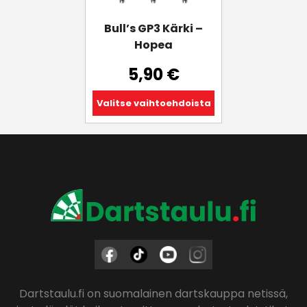
valinnat
tuotteen
Bull’s GP3 Kärki –
sivulla.
Hopea
5,90
€
Valitse vaihtoehdoista
Dartstaulu.fi on suomalainen dartskauppa netissä,