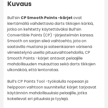
Kuvaus
Bull’sin
CP Smooth Points -kärjet
ovat
kiertämällä vaihdettavia darts tikkojen kärkiä,
jotka on kehitetty käytettäväksi Bull’sin
Convertible Points (CP) -järjestelmän kanssa.
Smooth on sarjan sileä vaihtoehto, jota on
saatavilla mustana ja sateenkaaren värisenä
viimeistelynä useilla pituusvaihtoehdoilla, CP
Smooth Points -kärjet antavat pelaajille
mahdollisuuden mukauttaa sekä darts tikkojen
ulkonäköä, että lentorataa.
Bull’s CP Points Tool -työkalulla nopeaan ja
helppoon vaihtoon suunnitellut kärjet tarjoavat
käytännön mahdollisuuksia pelaajille, jotka
kokeilevat eri pituuksia ja tyylejä.