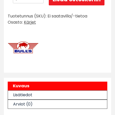
´s
CP
Tuotetunnus (SKU):
Ei saatavilla/-tietoa
Smooth
Osasto:
Kärjet
Point
Kärki
määrä
Kuvaus
Lisätiedot
Arviot (0)