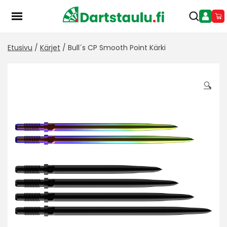
Skip
to
content
Etusivu
/
Kärjet
/ Bull´s CP Smooth Point Kärki
🔍