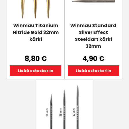
Winmau Titanium
Winmau Standard
Nitride Gold 32mm
Silver Effect
kärki
Steeldart kärki
32mm
8,80
€
4,90
€
Lisää ostoskoriin
Lisää ostoskoriin
Tällä
tuotteella
on
useampi
muunnelma.
Voit
tehdä