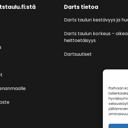
tstaulu.fi:stä
Darts tietoa
Darts taulun kestävyys ja hu
Darts taulun korkeus – oikea
heittoetäisyys
a
Dartsuutiset
t
venanmaalle
Parhaan ko
tallentaak
hyväksymin
loste
selauskäytt
jättäminen 
ominaisuuks