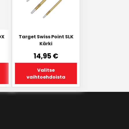
Voit
tehdä
valinnat
tuotteen
sivulla.
DX
Target Swiss Point SLK
Kärki
14,95
€
Valitse
vaihtoehdoista