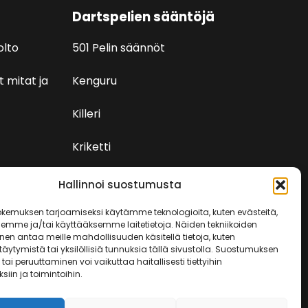
Dartspelien sääntöjä
olto
501 Pelin säännöt
t mitat ja
Kenguru
Killeri
Kriketti
Rundi
Hallinnoi suostumusta
kemuksen tarjoamiseksi käytämme teknologioita, kuten evästeitä,
semme ja/tai käyttääksemme laitetietoja. Näiden tekniikoiden
en antaa meille mahdollisuuden käsitellä tietoja, kuten
äytymistä tai yksilöllisiä tunnuksia tällä sivustolla. Suostumuksen
tai peruuttaminen voi vaikuttaa haitallisesti tiettyihin
iin ja toimintoihin.