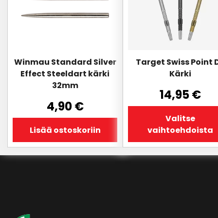
Voit
tehdä
valinnat
tuotteen
sivulla.
Winmau Standard Silver
Target Swiss Point 
Effect Steeldart kärki
Kärki
32mm
14,95
€
4,90
€
Valitse
Lisää ostoskoriin
vaihtoehdoista