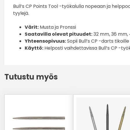
Bull’s CP Points Tool -työkalulla nopeaan ja helppoon
tyylejä.
Värit:
Musta ja Pronssi
Saatavilla olevat pituudet:
32 mm, 36 mm,
Yhteensopivuus:
Sopii Bull’s CP -darts tikoille
Käyttö:
Helposti vaihdettavissa Bull’s CP -työk
Tutustu myös
Tällä
tuotteella
on
useampi
muunnelma.