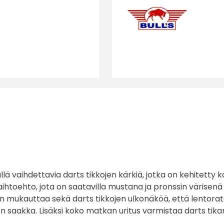
määrä
lä vaihdettavia darts tikkojen kärkiä, jotka on kehitetty k
aihtoehto, jota on saatavilla mustana ja pronssin värisenä 
en mukauttaa sekä darts tikkojen ulkonäköä, että lentorat
keen saakka. Lisäksi koko matkan uritus varmistaa darts tika