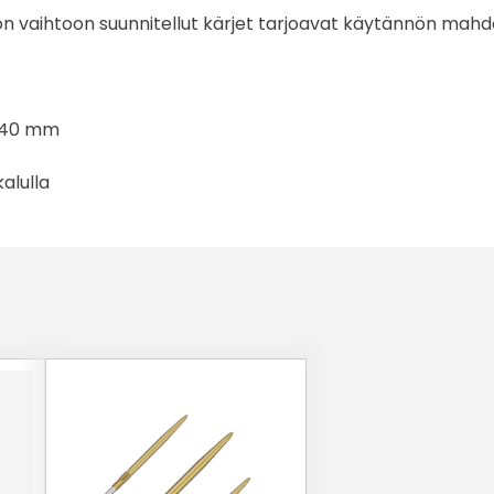
 vaihtoon suunnitellut kärjet tarjoavat käytännön mahdollis
 40 mm
alulla
Tällä
tuotteella
on
useampi
muunnelma.