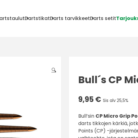
artstaulut
Dartstikat
Darts tarvikkeet
Darts setit
Tarjouk
🔍
Bull´s CP Mi
9,95
€
Sis alv 25,5%
Bull’sin
CP Micro Grip Po
darts tikkojen kärkiä, jo
Points (CP) -järjestelmän