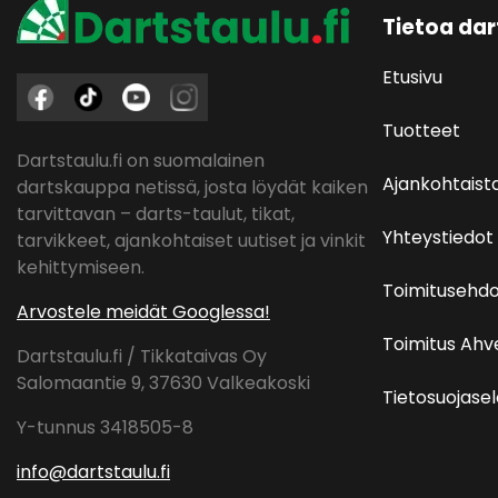
Tietoa dar
Etusivu
Tuotteet
Dartstaulu.fi on suomalainen
Ajankohtaist
dartskauppa netissä, josta löydät kaiken
tarvittavan – darts-taulut, tikat,
Yhteystiedot
tarvikkeet, ajankohtaiset uutiset ja vinkit
kehittymiseen.
Toimitusehdo
Arvostele meidät Googlessa!
Toimitus Ah
Dartstaulu.fi / Tikkataivas Oy
Salomaantie 9, 37630 Valkeakoski
Tietosuojase
Y-tunnus 3418505-8
info@dartstaulu.fi