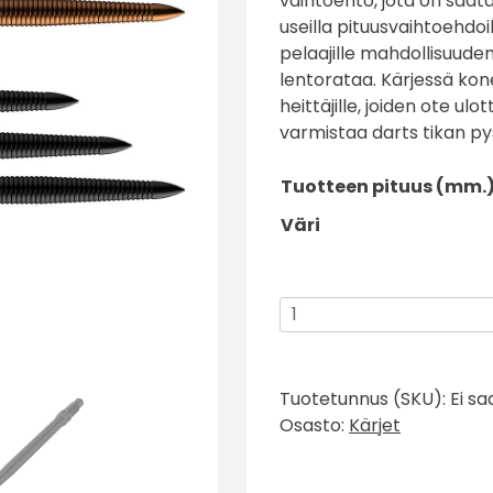
vaihtoehto, jota on saata
useilla pituusvaihtoehdoi
pelaajille mahdollisuude
lentorataa. Kärjessä kone
heittäjille, joiden ote u
varmistaa darts tikan pys
Tuotteen pituus (mm.
Väri
Bull
´s
CP
Micro
Tuotetunnus (SKU):
Ei sa
Grip
Osasto:
Kärjet
Point
Kärki