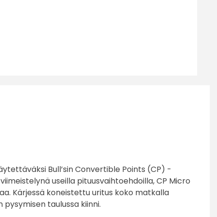
äytettäväksi Bull’sin Convertible Points (CP) -
viimeistelynä useilla pituusvaihtoehdoilla, CP Micro
aa. Kärjessä koneistettu uritus koko matkalla
n pysymisen taulussa kiinni.