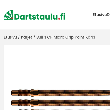
Skip
to
content
Etusivu
D
Etusivu
/
Kärjet
/ Bull´s CP Micro Grip Point Kärki