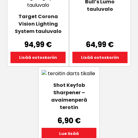
Bull’s Lumo
tauluvalo
Target Corona
Vision Lighting
System tauluvalo
94,99
€
64,99
€
Lisää ostoskoriin
Lisää ostoskoriin
Shot Keyfob
Sharpener –
avaimenperä
terotin
6,90
€
Lue lisää