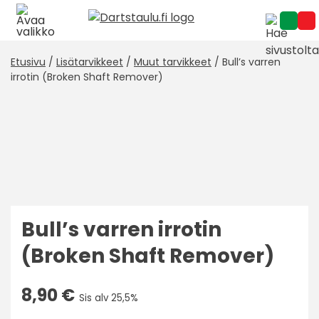
Skip
to
content
Etusivu
/
Lisätarvikkeet
/
Muut tarvikkeet
/ Bull’s varren
irrotin (Broken Shaft Remover)
Bull’s varren irrotin
(Broken Shaft Remover)
8,90
€
Sis alv 25,5%