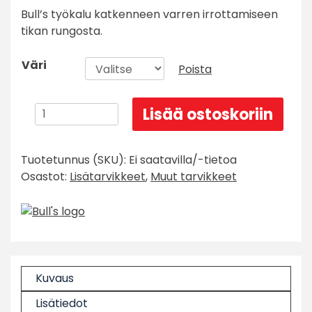
Bull’s työkalu katkenneen varren irrottamiseen
tikan rungosta.
Väri
Poista
Bull's
Lisää ostoskoriin
varren
irrotin
Tuotetunnus (SKU):
Ei saatavilla/-tietoa
(Broken
Osastot:
Lisätarvikkeet
,
Muut tarvikkeet
Shaft
Remover)
määrä
Kuvaus
Lisätiedot