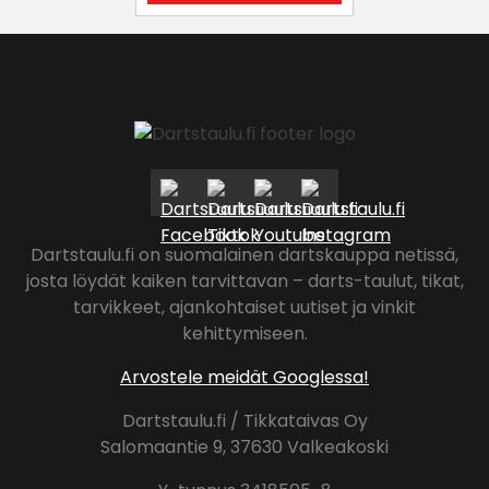
Dartstaulu.fi on suomalainen dartskauppa netissä,
josta löydät kaiken tarvittavan – darts-taulut, tikat,
tarvikkeet, ajankohtaiset uutiset ja vinkit
kehittymiseen.
Arvostele meidät Googlessa!
Dartstaulu.fi / Tikkataivas Oy
Salomaantie 9, 37630 Valkeakoski