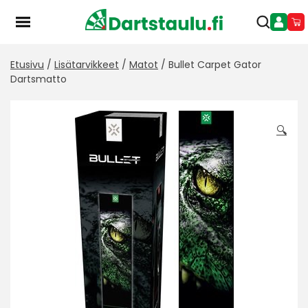
Skip
to
content
Etusivu
/
Lisätarvikkeet
/
Matot
/ Bullet Carpet Gator
Dartsmatto
🔍