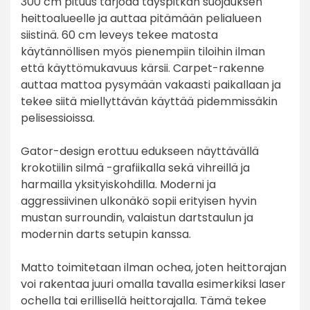
300 cm pituus tarjoaa täyspitkän suojauksen
heittoalueelle ja auttaa pitämään pelialueen
siistinä. 60 cm leveys tekee matosta
käytännöllisen myös pienempiin tiloihin ilman
että käyttömukavuus kärsii. Carpet-rakenne
auttaa mattoa pysymään vakaasti paikallaan ja
tekee siitä miellyttävän käyttää pidemmissäkin
pelisessioissa.
Gator-design erottuu edukseen näyttävällä
krokotiilin silmä -grafiikalla sekä vihreillä ja
harmailla yksityiskohdilla. Moderni ja
aggressiivinen ulkonäkö sopii erityisen hyvin
mustan surroundin, valaistun dartstaulun ja
modernin darts setupin kanssa.
Matto toimitetaan ilman ochea, joten heittorajan
voi rakentaa juuri omalla tavalla esimerkiksi laser
ochella tai erillisellä heittorajalla. Tämä tekee