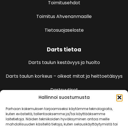
Toimitusehdot
Toimitus Ahvenanmaalle
Tietosuojaseloste
Darts tietoa
Darts taulun kestävyys ja huolto
Darts taulun korkeus – oikeat mitat ja heittoetäisyys
Dartsuutiset
Hallinnoi suostumusta
Dartspelien sääntöjä
Parhaan kokemuksen tarjoamiseksi käytämme teknologioita,
kuten evästeitä, tallentaaksemme ja/tai käyttääksemme
laitetietoja. Näiden tekniikoiden hyväksyminen antaa meille
501 Pelin säännöt
mahdollisuuden käsitellä tietoja, kuten selauskäyttäytymistä tai