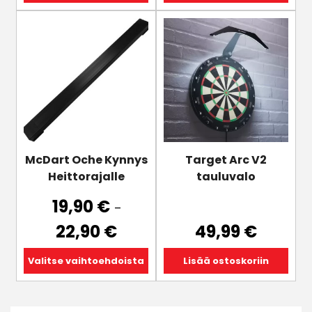
Tällä
tuotteella
on
useampi
muunnelma.
Voit
tehdä
valinnat
tuotteen
McDart Oche Kynnys
Target Arc V2
sivulla.
Heittorajalle
tauluvalo
19,90
€
–
Hintaluokka:
22,90
€
49,99
€
19,90 €
-
Valitse vaihtoehdoista
Lisää ostoskoriin
22,90 €