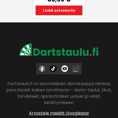
Lisää ostoskoriin
Dartstaulu.fi on suomalainen dartskauppa netissä,
josta löydät kaiken tarvittavan – darts-taulut, tikat,
tarvikkeet, ajankohtaiset uutiset ja vinkit
kehittymiseen.
Arvostele meidät Googlessa!