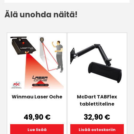
Älä unohda näitä!
Winmau Laser Oche
McDart TABFlex
tablettiteline
49,90
€
32,90
€
Lue lisää
Lisää ostoskoriin