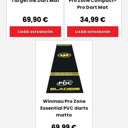
Target Ink Dart Mat
Pro Zone Compact-
Pro Dart Mat
69,90
€
34,99
€
Lisää ostoskoriin
Lisää ostoskoriin
Winmau Pro Zone
Essential PVC darts
matto
69,99
€