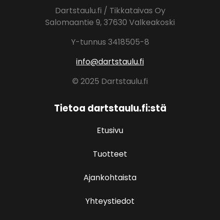
Dartstaulu.fi / Tikkataivas Oy
Salomaantie 9, 37630 Valkeakoski
Y-tunnus 3418505-8
info@dartstaulu.fi
© 2025 Dartstaulu.fi
Tietoa dartstaulu.fi:stä
Etusivu
Tuotteet
Ajankohtaista
Yhteystiedot