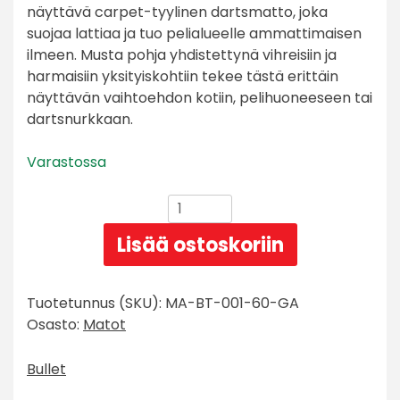
näyttävä carpet-tyylinen dartsmatto, joka
suojaa lattiaa ja tuo pelialueelle ammattimaisen
ilmeen. Musta pohja yhdistettynä vihreisiin ja
harmaisiin yksityiskohtiin tekee tästä erittäin
näyttävän vaihtoehdon kotiin, pelihuoneeseen tai
dartsnurkkaan.
Varastossa
Bullet
Carpet
Lisää ostoskoriin
Gator
Dartsmatto
määrä
Tuotetunnus (SKU):
MA-BT-001-60-GA
Osasto:
Matot
Bullet